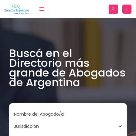
Buscá en el
Directorio más
grande de Abogados
de Argentina
Nombre del Abogado/a
Jurisdicción