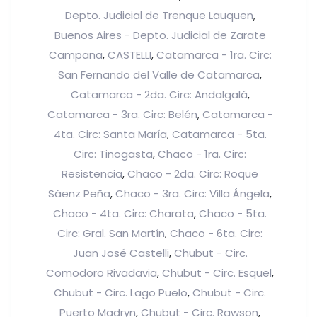
Depto. Judicial de Trenque Lauquen
,
Buenos Aires - Depto. Judicial de Zarate
Campana
CASTELLI
Catamarca - 1ra. Circ:
,
,
San Fernando del Valle de Catamarca
,
Catamarca - 2da. Circ: Andalgalá
,
Catamarca - 3ra. Circ: Belén
Catamarca -
,
4ta. Circ: Santa María
Catamarca - 5ta.
,
Circ: Tinogasta
Chaco - 1ra. Circ:
,
Resistencia
Chaco - 2da. Circ: Roque
,
Sáenz Peña
Chaco - 3ra. Circ: Villa Ángela
,
,
Chaco - 4ta. Circ: Charata
Chaco - 5ta.
,
Circ: Gral. San Martín
Chaco - 6ta. Circ:
,
Juan José Castelli
Chubut - Circ.
,
Comodoro Rivadavia
Chubut - Circ. Esquel
,
,
Chubut - Circ. Lago Puelo
Chubut - Circ.
,
Puerto Madryn
Chubut - Circ. Rawson
,
,