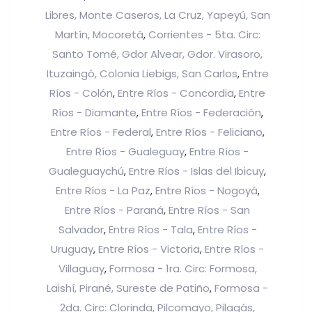
Libres, Monte Caseros, La Cruz, Yapeyú, San
Martín, Mocoretá
Corrientes - 5ta. Circ:
,
Santo Tomé, Gdor Alvear, Gdor. Virasoro,
Ituzaingó, Colonia Liebigs, San Carlos
Entre
,
Ríos - Colón
Entre Ríos - Concordia
Entre
,
,
Ríos - Diamante
Entre Ríos - Federación
,
,
Entre Ríos - Federal
Entre Ríos - Feliciano
,
,
Entre Ríos - Gualeguay
Entre Ríos -
,
Gualeguaychú
Entre Ríos - Islas del Ibicuy
,
,
Entre Ríos - La Paz
Entre Ríos - Nogoyá
,
,
Entre Ríos - Paraná
Entre Ríos - San
,
Salvador
Entre Ríos - Tala
Entre Ríos -
,
,
Uruguay
Entre Ríos - Victoria
Entre Ríos -
,
,
Villaguay
Formosa - 1ra. Circ: Formosa,
,
Laishí, Pirané, Sureste de Patiño
Formosa -
,
2da. Circ: Clorinda, Pilcomayo, Pilagás,