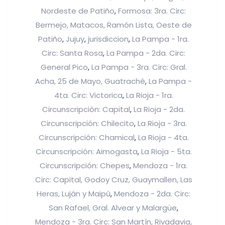
Nordeste de Patiño
Formosa: 3ra. Circ:
,
Bermejo, Matacos, Ramón Lista, Oeste de
Patiño
Jujuy
jurisdiccion
La Pampa - 1ra.
,
,
,
Circ: Santa Rosa
La Pampa - 2da. Circ:
,
General Pico
La Pampa - 3ra. Circ: Gral.
,
Acha, 25 de Mayo, Guatraché
La Pampa -
,
4ta. Circ: Victorica
La Rioja - 1ra.
,
Circunscripción: Capital
La Rioja - 2da.
,
Circunscripción: Chilecito
La Rioja - 3ra.
,
Circunscripción: Chamical
La Rioja - 4ta.
,
Circunscripción: Aimogasta
La Rioja - 5ta.
,
Circunscripción: Chepes
Mendoza - 1ra.
,
Circ: Capital, Godoy Cruz, Guaymallen, Las
Heras, Luján y Maipú
Mendoza - 2da. Circ:
,
San Rafael, Gral. Alvear y Malargüe
,
Mendoza - 3ra. Circ: San Martín, Rivadavia,