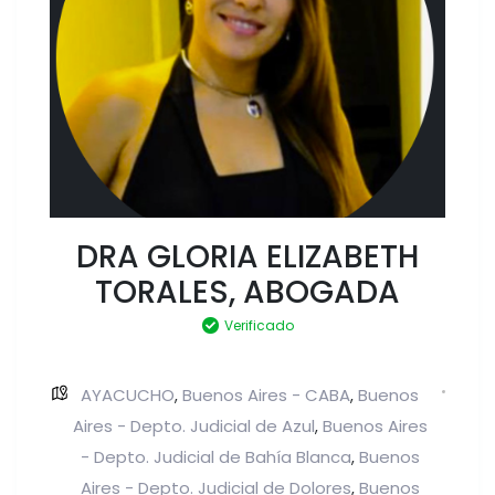
DRA GLORIA ELIZABETH
TORALES, ABOGADA
Verificado
AYACUCHO
Buenos Aires - CABA
Buenos
,
,
Aires - Depto. Judicial de Azul
Buenos Aires
,
- Depto. Judicial de Bahía Blanca
Buenos
,
Aires - Depto. Judicial de Dolores
Buenos
,