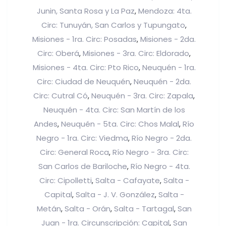
Junin, Santa Rosa y La Paz
Mendoza: 4ta.
,
Circ: Tunuyán, San Carlos y Tupungato
,
Misiones - 1ra. Circ: Posadas
Misiones - 2da.
,
Circ: Oberá
Misiones - 3ra. Circ: Eldorado
,
,
Misiones - 4ta. Circ: Pto Rico
Neuquén - 1ra.
,
Circ: Ciudad de Neuquén
Neuquén - 2da.
,
Circ: Cutral Có
Neuquén - 3ra. Circ: Zapala
,
,
Neuquén - 4ta. Circ: San Martín de los
Andes
Neuquén - 5ta. Circ: Chos Malal
Río
,
,
Negro - 1ra. Circ: Viedma
Río Negro - 2da.
,
Circ: General Roca
Río Negro - 3ra. Circ:
,
San Carlos de Bariloche
Río Negro - 4ta.
,
Circ: Cipolletti
Salta - Cafayate
Salta -
,
,
Capital
Salta - J. V. González
Salta -
,
,
Metán
Salta - Orán
Salta - Tartagal
San
,
,
,
Juan - 1ra. Circunscripción: Capital
San
,