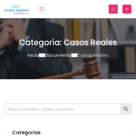
Categoría:
Casos Reales
Inicio
Documents
Casos Reales
Botón de bú
Buscar:
Categorías