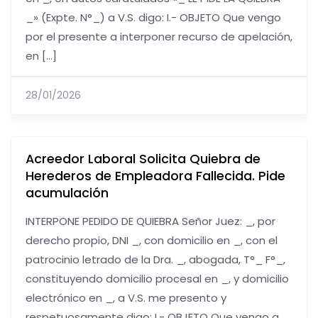
_» (Expte. N°_) a V.S. digo: I.- OBJETO Que vengo
por el presente a interponer recurso de apelación,
en […]
28/01/2026
Acreedor Laboral Solicita Quiebra de
Herederos de Empleadora Fallecida. Pide
acumulación
INTERPONE PEDIDO DE QUIEBRA Señor Juez: _, por
derecho propio, DNI _, con domicilio en _, con el
patrocinio letrado de la Dra. _, abogada, T°_ F°_,
constituyendo domicilio procesal en _, y domicilio
electrónico en _, a V.S. me presento y
respetuosamente digo: I.- OBJETO Que vengo a