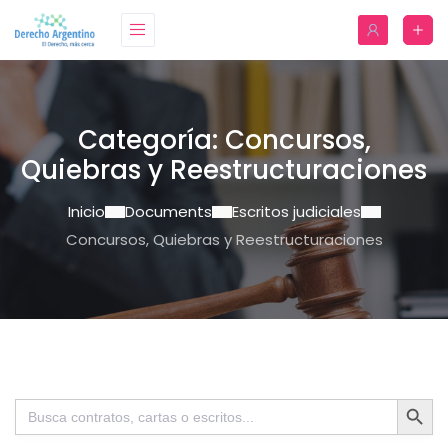
Categoría:
Concursos,
Quiebras y Reestructuraciones
Inicio
Documents
Escritos judiciales
Concursos, Quiebras y Reestructuraciones
Botón de bú
Buscar: