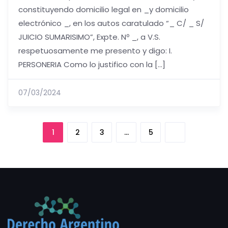
constituyendo domicilio legal en _y domicilio
electrónico _, en los autos caratulado “_ C/ _ S/
JUICIO SUMARISIMO”, Expte. Nº _, a V.S.
respetuosamente me presento y digo: I.
PERSONERIA Como lo justifico con la […]
07/03/2024
1
2
3
…
5