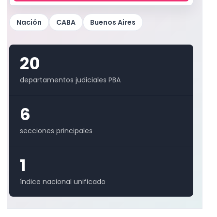
guía
judicial
Nación
CABA
Buenos Aires
20
departamentos judiciales PBA
6
secciones principales
1
índice nacional unificado