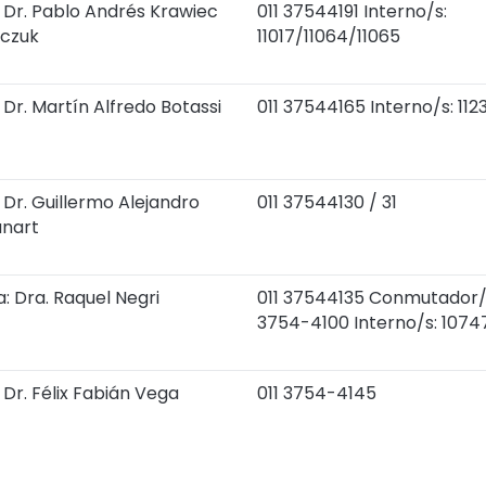
: Dr. Pablo Andrés Krawiec
011 37544191 Interno/s:
czuk
11017/11064/11065
 Dr. Martín Alfredo Botassi
011 37544165 Interno/s: 112
 Dr. Guillermo Alejandro
011 37544130 / 31
nart
: Dra. Raquel Negri
011 37544135 Conmutador/
3754-4100 Interno/s: 1074
 Dr. Félix Fabián Vega
011 3754-4145