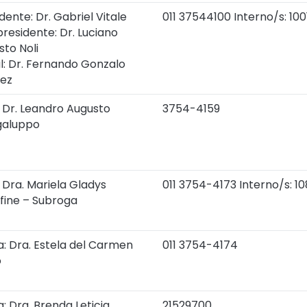
dente: Dr. Gabriel Vitale
011 37544100 Interno/s: 100
residente: Dr. Luciano
to Noli
l: Dr. Fernando Gonzalo
tez
: Dr. Leandro Augusto
3754-4159
galuppo
 Dra. Mariela Gladys
011 3754-4173 Interno/s: 1
fine – Subroga
a: Dra. Estela del Carmen
011 3754-4174
o
: Dra. Brenda Leticia
21529700