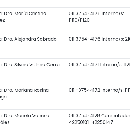
: Dra. María Cristina
011 3754-4175 Interno/s:
ez
11110/11120
a: Dra. Alejandra Sobrado
011 3754-4176 Interno/s: 21
: Dra. Silvina Valeria Cerra
011 3754-4171 Interno/s: 1121
: Dra. Mariana Rosina
011 -37544172 Interno/s: 11
aga
a: Dra. Mariela Vanesa
011 3754-4128 Conmutador
ález
42250181-42250147