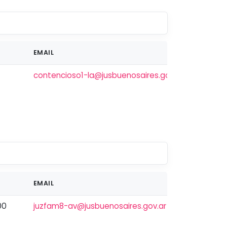
EMAIL
contencioso1-la@jusbuenosaires.gov.ar
EMAIL
00
juzfam8-av@jusbuenosaires.gov.ar