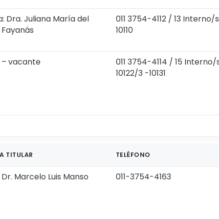
: Dra. Juliana María del
011 3754-4112 / 13 Interno/s
e Fayanás
10110
: – vacante
011 3754-4114 / 15 Interno/s
10122/3 -10131
A TITULAR
TELÉFONO
 Dr. Marcelo Luis Manso
011-3754-4163