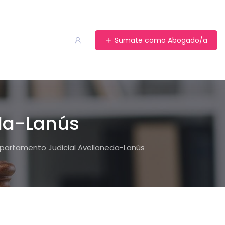
Sumate como Abogado/a
da-Lanús
partamento Judicial Avellaneda-Lanús