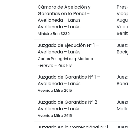
Cámara de Apelación y
Presi
Garantias en lo Penal –
Vicep
Avellaneda – Lanus –
Augus
Avellaneda – Lanús
Voca
Beni
Ministro Brin 3239
Juzgado de Ejecución Nº 1 –
Juez
Avellaneda – Lanús
Baci
Carlos Pellegrini esq. Mariano
Ferreyra – Piso P.B.
Juzgado de Garantias Nº 1 –
Juez:
Avellaneda – Lanús
Bona
Avenida Mitre 2615
Juzgado de Garantias Nº 2 –
Juez
Avellaneda – Lanús
Moll
Avenida Mitre 2615
Juzgado en lo Correcciónal Nº 1
Jueza