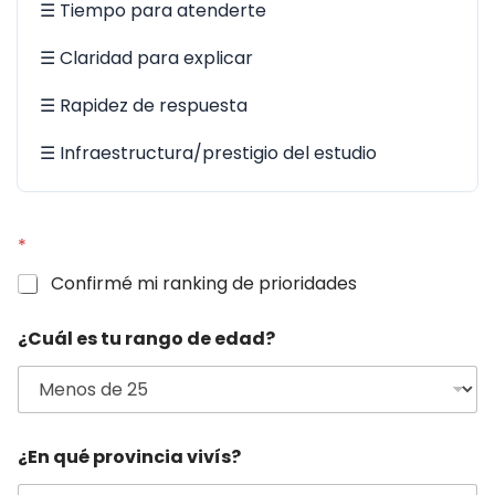
☰ Tiempo para atenderte
☰ Claridad para explicar
☰ Rapidez de respuesta
☰ Infraestructura/prestigio del estudio
d
*
e
m
Confirmé mi ranking de prioridades
e
j
o
¿Cuál es tu rango de edad?
r
a
r
j
u
¿En qué provincia vivís?
r
í