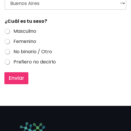
d
i
c
a
¿Cuál es tu sexo?
Masculino
Femenino
No binario / Otro
Prefiero no decirlo
Enviar