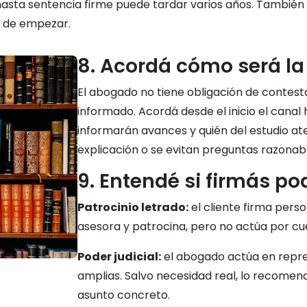
io hasta sentencia firme puede tardar varios años. También
s de empezar.
8. Acordá cómo será l
El abogado no tiene obligación de contest
informado. Acordá desde el inicio el canal
informarán avances y quién del estudio at
explicación o se evitan preguntas razonabl
9. Entendé si firmás po
Patrocinio letrado:
el cliente firma pers
asesora y patrocina, pero no actúa por cue
Poder judicial:
el abogado actúa en repre
amplias. Salvo necesidad real, lo recomend
asunto concreto.