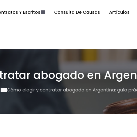
ntratos Y Escritos
Consulta De Causas
Artículos
tratar abogado en Argent
o
Cómo elegir y contratar abogado en Argentina: guía prá