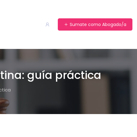
Sumate como Abogado/a
ina: guía práctica
ctica