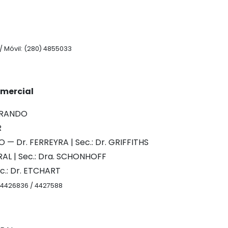
/ Móvil: (280) 4855033
omercial
ERRANDO
R
 — Dr. FERREYRA | Sec.: Dr. GRIFFITHS
ERAL | Sec.: Dra. SCHONHOFF
ec.: Dr. ETCHART
80) 4426836 / 4427588