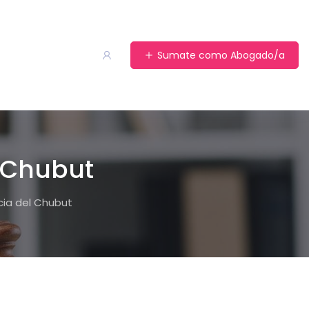
Sumate como Abogado/a
l Chubut
ncia del Chubut