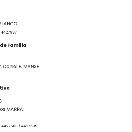
O BLANCO
/ 4427987
 de Familia
. Daniel E. MANSE
tivo
S
gros MARRA
6 / 4427588 / 4427599