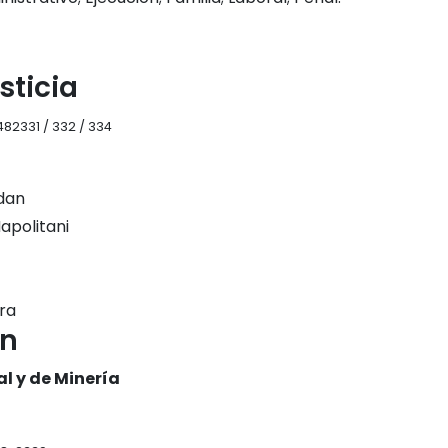
sticia
482331 / 332 / 334
idan
apolitani
dra
on
al y de Minería