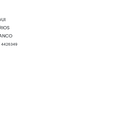
GUI
RRIOS
FRANCO
 / 4426349