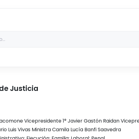
de Justicia
comone Vicepresidente 1° Javier Gastón Raidan Vicepres
ario Luis Vivas Ministra Camila Lucía Banfi Saavedra
istrativo; Ejecución; Familia; Laboral; Penal.