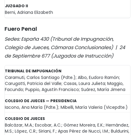
JUZGADO II
Berni, Adriana Elizabeth
Fuero Penal
Sedes: España 430 (Tribunal de Impugnación,
Colegio de Jueces, Cámaras Conclusionales) | 24
de Septiembre 677 (Juzgados de Instrucción)
TRIBUNAL DE IMPUGNACIÓN
Caramuti, Carlos Santiago (Pdte.); Albo, Eudoro Ramón;
Carugatti, Patricia del Valle; Casas, Laura Julieta; Maggio,
Facundo; Puppio, Agustín Francisco; Suárez, María Jimena
COLEGIO DE JUECES — PRESIDENCIA
Iacono, Ana María (Pdte.); Mibelli, María Valeria (Vicepdte.)
COLEGIO DE JUECES
Balcázar, M.A.; Escobar, A.C.; Gómez Moreira, E.K.; Hernández,
M.S.; López, C.R.; Siriani, F.; Apas Pérez de Nucci, I.M.; Buldurini,