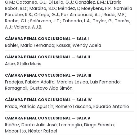
G.M.; Cattaneo, G.L.; Di Lella, G.J.; González, E.M.; L’Erario
Babot, B.D.; Mardiza, S.D.; Méndez, I.; Moeykens, F.R.; Norniella
Parache, R.S.; Ortega, G.J.; Paz Almonacid, A.J.; Raddi, M.E.;
Rocha, C.L.; Solórzano, J.T.; Taboada, L.A.; Taylor, G.; Tomás,
A.J.; Valeros, A.J.B.
CÁMARA PENAL CONCLUSIONAL — SALA I
Bahler, María Fernanda; Kassar, Wendy Adela
CÁMARA PENAL CONCLUSIONAL — SALA II
Arce, Stella Maris
CÁMARA PENAL CONCLUSIONAL — SALA III
Fradejas, Fabián Adolfo; Morales Lezica, Luis Fernando;
Romagnoli, Gustavo Aldo Simón
CÁMARA PENAL CONCLUSIONAL — SALA IV
Prado, Patricio Agustín; Romero Lascano, Eduardo Antonio
CÁMARA PENAL CONCLUSIONAL — SALA V
Ibáñez, Dante Julio José; Lammoglia, Diego Ernesto;
Macoritto, Néstor Rafael