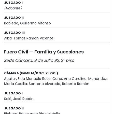
JUZGADO I
(Vacante)
JUZGADO II
Robledo, Guillermo Alfonso
JUZGADO III
Alba, Tomás Ramón Vicente
Fuero Civil — Familia y Sucesiones
Sede Cámara: 9 de Julio 92, 2° piso
CÁMARA (FAMILIA/DOC. Y LOC.)
Aguilar, Elda Manuela Rosa; Cano, Ana Carolina; Menéndez,
María Cecilia; Santana Alvarado, Roberto Ramón
JUZGADO I
Salé, José Rubén
JUZGADO II
Bichara, Reymundo Pío del Valle