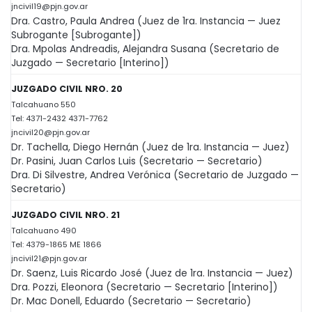
jncivil19@pjn.gov.ar
Dra. Castro, Paula Andrea (Juez de 1ra. Instancia — Juez
Subrogante [Subrogante])
Dra. Mpolas Andreadis, Alejandra Susana (Secretario de
Juzgado — Secretario [Interino])
JUZGADO CIVIL NRO. 20
Talcahuano 550
Tel: 4371-2432 4371-7762
jncivil20@pjn.gov.ar
Dr. Tachella, Diego Hernán (Juez de 1ra. Instancia — Juez)
Dr. Pasini, Juan Carlos Luis (Secretario — Secretario)
Dra. Di Silvestre, Andrea Verónica (Secretario de Juzgado —
Secretario)
JUZGADO CIVIL NRO. 21
Talcahuano 490
Tel: 4379-1865 ME 1866
jncivil21@pjn.gov.ar
Dr. Saenz, Luis Ricardo José (Juez de 1ra. Instancia — Juez)
Dra. Pozzi, Eleonora (Secretario — Secretario [Interino])
Dr. Mac Donell, Eduardo (Secretario — Secretario)