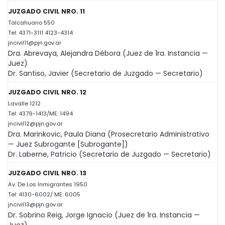
JUZGADO CIVIL NRO. 11
Talcahuano 550
Tel: 4371-3111 4123-4314
jncivil11@pjn.gov.ar
Dra. Abrevaya, Alejandra Débora (Juez de 1ra. Instancia —
Juez)
Dr. Santiso, Javier (Secretario de Juzgado — Secretario)
JUZGADO CIVIL NRO. 12
Lavalle 1212
Tel: 4379-1413/ME: 1494
jncivil12@pjn.gov.ar
Dra. Marinkovic, Paula Diana (Prosecretario Administrativo
— Juez Subrogante [Subrogante])
Dr. Laberne, Patricio (Secretario de Juzgado — Secretario)
JUZGADO CIVIL NRO. 13
Av. De Los Inmigrantes 1950
Tel: 4130-6002/ ME: 6005
jncivil13@pjn.gov.ar
Dr. Sobrino Reig, Jorge Ignacio (Juez de 1ra. Instancia —
Juez)