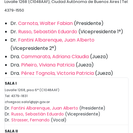
Lavalle 1268 (C1048AAF), Ciudad Autónoma de Buenos Aires | Tel:
4379-1550
Dr.
Carnota, Walter Fabian
(Presidente)
Dr.
Russo, Sebastián Eduardo
(Vicepresidente 1°)
Dr.
Fantini Albarenque, Juan Alberto
(Vicepresidente 2°)
Dra.
Cammarata, Adriana Claudia
(Jueza)
Dra.
Piñeiro, Viviana Patricia
(Jueza)
Dra.
Pérez Tognola, Victoria Patricia
(Jueza)
SALA I
Lavalle 1268, piso 6° (C1048AAF)
Tel: 4379-1831
cfsegsoc.sala1@pjn.gov.ar
Dr.
Fantini Albarenque, Juan Alberto
(Presidente)
Dr.
Russo, Sebastián Eduardo
(Vicepresidente)
Dr.
Strasser, Fernando
(Vocal)
SALA II