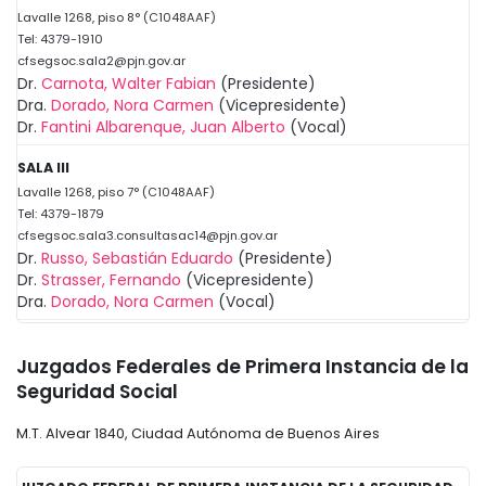
Lavalle 1268, piso 8° (C1048AAF)
Tel: 4379-1910
cfsegsoc.sala2@pjn.gov.ar
Dr.
Carnota, Walter Fabian
(Presidente)
Dra.
Dorado, Nora Carmen
(Vicepresidente)
Dr.
Fantini Albarenque, Juan Alberto
(Vocal)
SALA III
Lavalle 1268, piso 7° (C1048AAF)
Tel: 4379-1879
cfsegsoc.sala3.consultasac14@pjn.gov.ar
Dr.
Russo, Sebastián Eduardo
(Presidente)
Dr.
Strasser, Fernando
(Vicepresidente)
Dra.
Dorado, Nora Carmen
(Vocal)
Juzgados Federales de Primera Instancia de la
Seguridad Social
M.T. Alvear 1840, Ciudad Autónoma de Buenos Aires