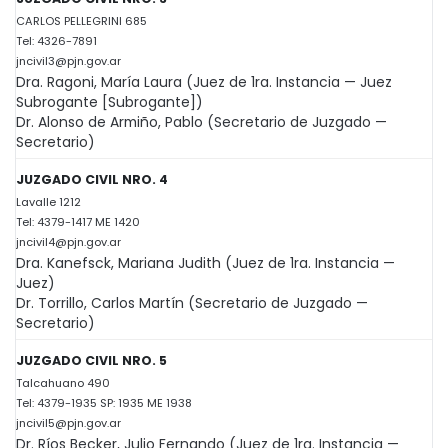
CARLOS PELLEGRINI 685
Tel: 4326-7891
jncivil3@pjn.gov.ar
Dra. Ragoni, María Laura (Juez de 1ra. Instancia — Juez
Subrogante [Subrogante])
Dr. Alonso de Armiño, Pablo (Secretario de Juzgado —
Secretario)
JUZGADO CIVIL NRO. 4
Lavalle 1212
Tel: 4379-1417 ME 1420
jncivil4@pjn.gov.ar
Dra. Kanefsck, Mariana Judith (Juez de 1ra. Instancia —
Juez)
Dr. Torrillo, Carlos Martín (Secretario de Juzgado —
Secretario)
JUZGADO CIVIL NRO. 5
Talcahuano 490
Tel: 4379-1935 SP: 1935 ME 1938
jncivil5@pjn.gov.ar
Dr. Ríos Becker, Julio Fernando (Juez de 1ra. Instancia —