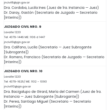
jncivil8@pjn.gov.ar
Dra. Cordoba, Lucila Ines (Juez de 1ra. Instancia — Juez)
Dr. Daray, Gastón (Secretario de Juzgado — Secretario
[Interino])
JUZGADO CIVIL NRO. 9
Lavalle 1220
Tel: 4379-1446 ME: 1106 d 1447
jncivil9@pjn.gov.ar
Dra. Califano, Lucila (Secretario — Juez Subrogante
[Subrogante])
Dr. Romero, Francisco (Secretario de Juzgado — Secretario
[Interino])
JUZGADO CIVIL NRO. 10
Lavalle 1220
Tel: 4379-1625/ ME: 1102 – 1090
jncivil10@pjn.gov.ar
Dra. Bacigalupo de Girard, María del Carmen (Juez de 1ra.
Instancia — Juez Subrogante [Subrogante])
Dr. Perea, Santiago Miguel (Secretario — Secretario
[Interino])