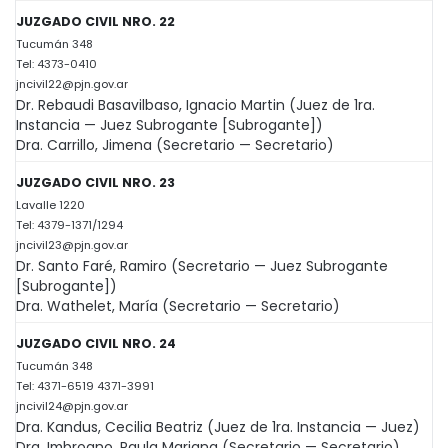
JUZGADO CIVIL NRO. 22
Tucumán 348
Tel: 4373-0410
jncivil22@pjn.gov.ar
Dr. Rebaudi Basavilbaso, Ignacio Martin (Juez de 1ra.
Instancia — Juez Subrogante [Subrogante])
Dra. Carrillo, Jimena (Secretario — Secretario)
JUZGADO CIVIL NRO. 23
Lavalle 1220
Tel: 4379-1371/1294
jncivil23@pjn.gov.ar
Dr. Santo Faré, Ramiro (Secretario — Juez Subrogante
[Subrogante])
Dra. Wathelet, María (Secretario — Secretario)
JUZGADO CIVIL NRO. 24
Tucumán 348
Tel: 4371-6519 4371-3991
jncivil24@pjn.gov.ar
Dra. Kandus, Cecilia Beatriz (Juez de 1ra. Instancia — Juez)
Dra. Imbrogno, Paula Mariana (Secretario — Secretario)