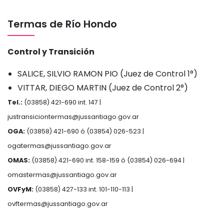
Termas de Río Hondo
Control y Transición
SALICE, SILVIO RAMON PIO (Juez de Control 1°)
VITTAR, DIEGO MARTIN (Juez de Control 2°)
Tel.:
(03858) 421-690 int. 147 |
justransiciontermas@jussantiago.gov.ar
OGA:
(03858) 421-690 ó (03854) 026-523 |
ogatermas@jussantiago.gov.ar
OMAS:
(03858) 421-690 int. 158-159 ó (03854) 026-694 |
omastermas@jussantiago.gov.ar
OVFyM:
(03858) 427-133 int. 101-110-113 |
ovftermas@jussantiago.gov.ar