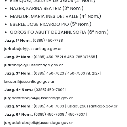
ENRIQUEZ, JULIANA DE JESUS (2° Nom.)
NAZER, KARINA BEATRIZ (3° Nom.)
MANZUR, MARIA INES DEL VALLE (4° Nom.)
EBERLE, JOSE RICARDO PIO (5° Nom.)
GOROSITO ABUTT DE ZANNI, SOFIA (6° Nom.)
Juzg. 1° Nom.:
(0385) 450-7738 |
juztrabajo1@jussantiago.gov.ar
Juzg. 2° Nom.:
(0385) 450-7521 ó 450-7653/7655 |
juztrabajo2@jussantiago.gov.ar
Juzg. 3° Nom.:
(0385) 450-7623 / 450-7500 int. 2127 |
knazer@jussantiago.gov.ar
Juzg. 4° Nom.:
(0385) 450-7609 |
juzgadotrabajo4@jussantiago.gov.ar
Juzg. 5° Nom.:
(0385) 450-7603 |
juzlab5@jussantiago.gov.ar
Juzg. 6° Nom.:
(0385) 450-7608 / 450-7607 |
juzgadotrabajo6@jussantiago.gov.ar