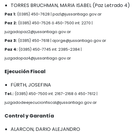
TORRES BRUCHMAN, MARIA ISABEL (Paz Letrado 4)
Paz 1:
(0385) 450-7628 |
paz1@jussantiago.gov.ar
Paz 2:
(0385) 450-7526 ó 450-7500 int. 2270 |
juzgadopaz2@jussantiago.gov.ar
Paz 3:
(0385) 450-7618 |
ajorge@jussantiago.gov.ar
Paz 4:
(0385) 450-7745 int. 2385-2384 |
juzgadopaz4@jussantiago.gov.ar
Ejecución Fiscal
FÜRTH, JOSEFINA
Tel.:
(0385) 450-7500 int. 2167-2168 ó 450-7612 |
juzgadodeejecucionfiscal@jussantiago.gov.ar
Control y Garantía
ALARCON, DARIO ALEJANDRO