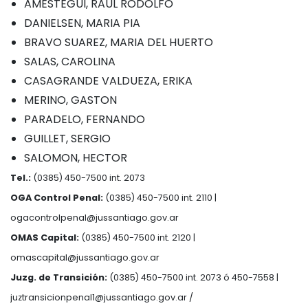
AMESTEGUI, RAUL RODOLFO
DANIELSEN, MARIA PIA
BRAVO SUAREZ, MARIA DEL HUERTO
SALAS, CAROLINA
CASAGRANDE VALDUEZA, ERIKA
MERINO, GASTON
PARADELO, FERNANDO
GUILLET, SERGIO
SALOMON, HECTOR
Tel.:
(0385) 450-7500 int. 2073
OGA Control Penal:
(0385) 450-7500 int. 2110 |
ogacontrolpenal@jussantiago.gov.ar
OMAS Capital:
(0385) 450-7500 int. 2120 |
omascapital@jussantiago.gov.ar
Juzg. de Transición:
(0385) 450-7500 int. 2073 ó 450-7558 |
juztransicionpenal1@jussantiago.gov.ar
/