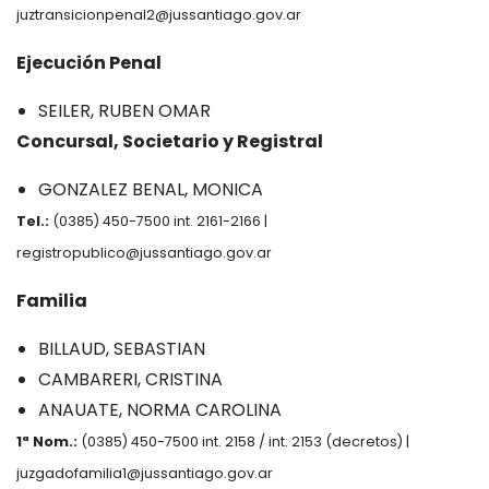
juztransicionpenal2@jussantiago.gov.ar
Ejecución Penal
SEILER, RUBEN OMAR
Concursal, Societario y Registral
GONZALEZ BENAL, MONICA
Tel.:
(0385) 450-7500 int. 2161-2166 |
registropublico@jussantiago.gov.ar
Familia
BILLAUD, SEBASTIAN
CAMBARERI, CRISTINA
ANAUATE, NORMA CAROLINA
1ª Nom.:
(0385) 450-7500 int. 2158 / int. 2153 (decretos) |
juzgadofamilia1@jussantiago.gov.ar