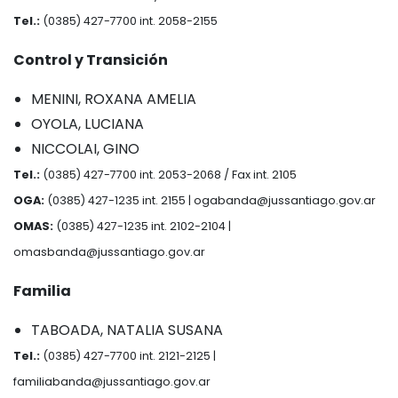
Tel.:
(0385) 427-7700 int. 2058-2155
Control y Transición
MENINI, ROXANA AMELIA
OYOLA, LUCIANA
NICCOLAI, GINO
Tel.:
(0385) 427-7700 int. 2053-2068 / Fax int. 2105
OGA:
(0385) 427-1235 int. 2155 |
ogabanda@jussantiago.gov.ar
OMAS:
(0385) 427-1235 int. 2102-2104 |
omasbanda@jussantiago.gov.ar
Familia
TABOADA, NATALIA SUSANA
Tel.:
(0385) 427-7700 int. 2121-2125 |
familiabanda@jussantiago.gov.ar