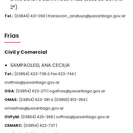
2°)
Tel.:
(03844) 421-090 |
transicion_anatuya@jussantiago.gov.ar
Frías
Civil y Comercial
SAMPAOLESI, ANA CECILIA
Tel.:
(03854) 423-738 ó Fax 423-744 |
civilfrias@jussantiago.gov.ar
OGA:
(03854) 423-271 |
ogafrias@jussantiago.gov.ar
OMAS:
(03854) 423-381 ó (03855) 813-354 |
omasfrias@jussantiago.gov.ar
OVFyM:
(03854) 425-368 |
ovffrias@jussantiago.gov.ar
CEMARC:
(03854) 422-737 |