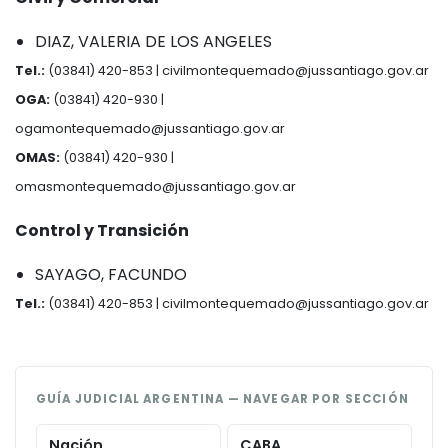
DIAZ, VALERIA DE LOS ANGELES
Tel.:
(03841) 420-853 |
civilmontequemado@jussantiago.gov.ar
OGA:
(03841) 420-930 |
ogamontequemado@jussantiago.gov.ar
OMAS:
(03841) 420-930 |
omasmontequemado@jussantiago.gov.ar
Control y Transición
SAYAGO, FACUNDO
Tel.:
(03841) 420-853 |
civilmontequemado@jussantiago.gov.ar
GUÍA JUDICIAL ARGENTINA — NAVEGAR POR SECCIÓN
Nación
CABA