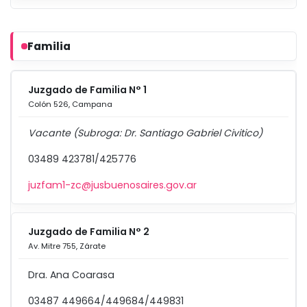
Familia
Juzgado de Familia N° 1
Colón 526, Campana
Vacante (Subroga: Dr. Santiago Gabriel Civitico)
03489 423781/425776
juzfam1-zc@jusbuenosaires.gov.ar
Juzgado de Familia N° 2
Av. Mitre 755, Zárate
Dra. Ana Coarasa
03487 449664/449684/449831