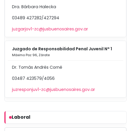
Dra. Bárbara Halecka
03489 427282/427294
juzgarjov1-zc@jusbuenosaires.gov.ar
Juzgado de Responsabilidad Penal Juvenil N° 1
Máximo Paz 96, Zárate
Dr. Tomás Andrés Corné
03487 423579/4056
juzresponjuv1-zc@jusbuenosaires.gov.ar
Laboral