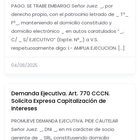
PAGO. SE TRABE EMBARGO Señor Juez: _, por
derecho propio, con el patrocinio letrado de _ Tº_
Fº_, manteniendo el domicilio constituido y
domicilio electrónico _ en autos caratulados “_,
C/ _ S/ EJECUTIVO” (Expte. Nº_) a V.S.
respetuosamente digo: I.- AMPLIA EJECUCION. […]
04/06/2025
Demanda Ejecutiva. Art. 770 CCCN.
Solicita Expresa Capitalización de
Intereses
PROMUEVE DEMANDA EJECUTIVA. PIDE CAUTELAR
Señor Juez: _, DNI _, en mi carácter de socio
gerente de _ SRL, constituyendo domicilio