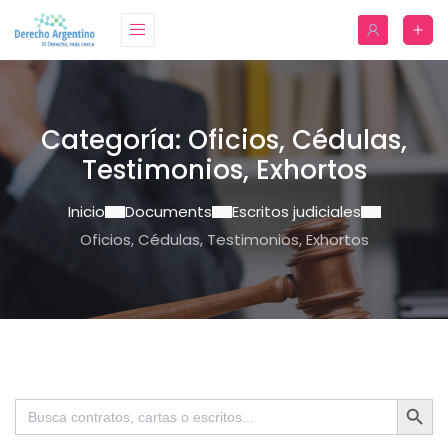
Categoría:
Oficios, Cédulas,
Testimonios, Exhortos
Inicio
Documents
Escritos judiciales
Oficios, Cédulas, Testimonios, Exhortos
Botón de bú
Buscar: