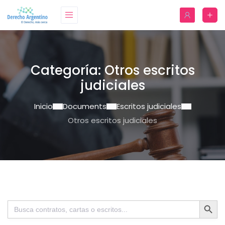
Categoría:
Otros escritos
judiciales
Inicio
Documents
Escritos judiciales
Otros escritos judiciales
Botón de bú
Buscar: