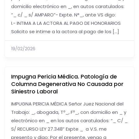
domicilio electrónico en _, en autos caratulados:
“_ c/ _ s/ AMPARO”- Expte. N°_, ante VS digo:
I.- INTIMA A LA ACTORA AL PAGO DE HONORARIOS
Solicito se intime a la actora al pago de los […]
19/02/2026
Impugna Pericia Médica. Patología de
Columna Degenerativa No Causada por
Siniestro Laboral
IMPUGNA PERICIA MÉDICA Señor Juez Nacional del
Trabajo: _, abogada, Tº_, Fº_, con domicilio en _ y
electrónico en _ en los autos caratulados: “_ C/ _
S/ RECURSO LEY 27.348” Expte _ a V.S. me
presento y digo: Por el presente, vengo a