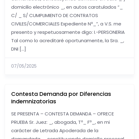
domicilio electrónico _, en autos caratulados “_
C/ _ S/ CUMPLIMIENTO DE CONTRATOS
CIVILES/COMERCIALES Expediente Nº_”, a V.S. me
presento y respetuosamente digo: I.-PERSONERIA
Tal como lo acreditaré oportunamente, la Sra. _,
DNI […]
07/05/2025
Contesta Demanda por Diferencias
Indemnizatorias
SE PRESENTA – CONTESTA DEMANDA – OFRECE
PRUEBA Sr. Juez: _, abogada, Tº_ Fº_, en mi
carácter de Letrada Apoderada de la
demandada _, constituyendo domicilio procesal