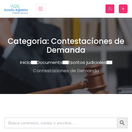
Categoría:
Contestaciones de
Demanda
Inicio
Documents
Escritos judiciales
Contestaciones de Demanda
Botón de bú
Buscar: