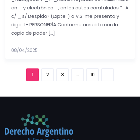
en _ y electrónico _, en los autos caratulados “_A
c/ _ s/ Despido» (Expte. ) a V.S. me presento y
digo: I.- PERSONERÍA Conforme acredito con la
copia de poder […]
08/04/2025
1
2
3
…
10