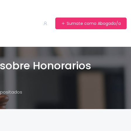
Sumate como Abogado/a
 sobre Honorarios
epositados