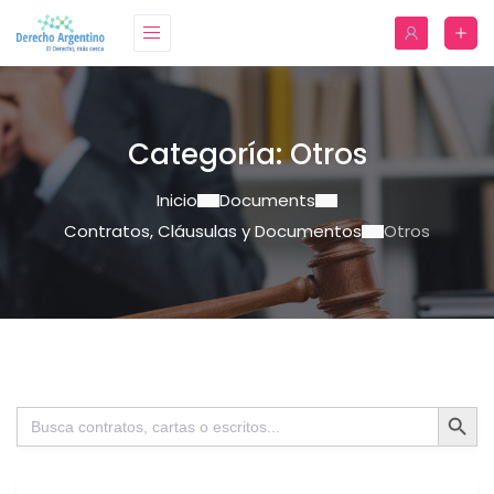
Categoría:
Otros
Inicio
Documents
Contratos, Cláusulas y Documentos
Otros
Botón de bú
Buscar: