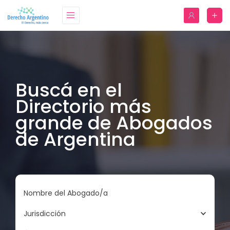
Buscá en el
Directorio más
grande de Abogados
de Argentina
Nombre del Abogado/a
Jurisdicción