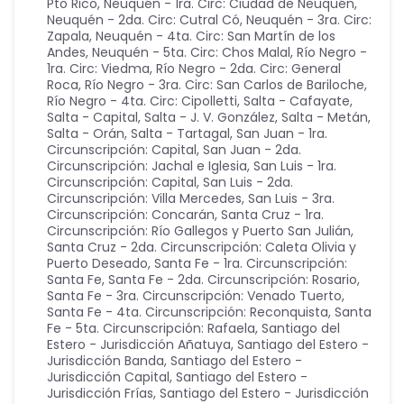
Pto Rico
,
Neuquén - 1ra. Circ: Ciudad de Neuquén
,
Neuquén - 2da. Circ: Cutral Có
,
Neuquén - 3ra. Circ:
Zapala
,
Neuquén - 4ta. Circ: San Martín de los
Andes
,
Neuquén - 5ta. Circ: Chos Malal
,
Río Negro -
1ra. Circ: Viedma
,
Río Negro - 2da. Circ: General
Roca
,
Río Negro - 3ra. Circ: San Carlos de Bariloche
,
Río Negro - 4ta. Circ: Cipolletti
,
Salta - Cafayate
,
Salta - Capital
,
Salta - J. V. González
,
Salta - Metán
,
Salta - Orán
,
Salta - Tartagal
,
San Juan - 1ra.
Circunscripción: Capital
,
San Juan - 2da.
Circunscripción: Jachal e Iglesia
,
San Luis - 1ra.
Circunscripción: Capital
,
San Luis - 2da.
Circunscripción: Villa Mercedes
,
San Luis - 3ra.
Circunscripción: Concarán
,
Santa Cruz - 1ra.
Circunscripción: Río Gallegos y Puerto San Julián
,
Santa Cruz - 2da. Circunscripción: Caleta Olivia y
Puerto Deseado
,
Santa Fe - 1ra. Circunscripción:
Santa Fe
,
Santa Fe - 2da. Circunscripción: Rosario
,
Santa Fe - 3ra. Circunscripción: Venado Tuerto
,
Santa Fe - 4ta. Circunscripción: Reconquista
,
Santa
Fe - 5ta. Circunscripción: Rafaela
,
Santiago del
Estero - Jurisdicción Añatuya
,
Santiago del Estero -
Jurisdicción Banda
,
Santiago del Estero -
Jurisdicción Capital
,
Santiago del Estero -
Jurisdicción Frías
,
Santiago del Estero - Jurisdicción