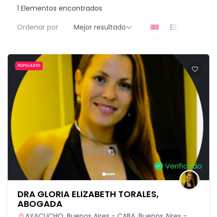
1
Elementos encontrados
Ordenar por
Mejor resultado
POPULARES
Verificado
DRA GLORIA ELIZABETH TORALES,
ABOGADA
AYACUCHO
,
Buenos Aires - CABA
,
Buenos Aires -