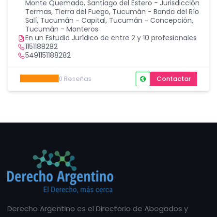
Monte Quemado
,
Santiago del Estero - Jurisdicción
Termas
,
Tierra del Fuego
,
Tucumán - Banda del Río
Salí
,
Tucumán - Capital
,
Tucumán - Concepción
,
Tucumán - Monteros
En un Estudio Jurídico de entre 2 y 10 profesionales
1151188282
5491151188282
0
Reseñas
Contactar
Derecho Argentino es el Directorio de Abogados y