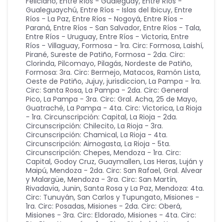
Feliciano
,
Entre Ríos - Gualeguay
,
Entre Ríos -
Gualeguaychú
,
Entre Ríos - Islas del Ibicuy
,
Entre
Ríos - La Paz
,
Entre Ríos - Nogoyá
,
Entre Ríos -
Paraná
,
Entre Ríos - San Salvador
,
Entre Ríos - Tala
,
Entre Ríos - Uruguay
,
Entre Ríos - Victoria
,
Entre
Ríos - Villaguay
,
Formosa - 1ra. Circ: Formosa, Laishí,
Pirané, Sureste de Patiño
,
Formosa - 2da. Circ:
Clorinda, Pilcomayo, Pilagás, Nordeste de Patiño
,
Formosa: 3ra. Circ: Bermejo, Matacos, Ramón Lista,
Oeste de Patiño
,
Jujuy
,
jurisdiccion
,
La Pampa - 1ra.
Circ: Santa Rosa
,
La Pampa - 2da. Circ: General
Pico
,
La Pampa - 3ra. Circ: Gral. Acha, 25 de Mayo,
Guatraché
,
La Pampa - 4ta. Circ: Victorica
,
La Rioja
- 1ra. Circunscripción: Capital
,
La Rioja - 2da.
Circunscripción: Chilecito
,
La Rioja - 3ra.
Circunscripción: Chamical
,
La Rioja - 4ta.
Circunscripción: Aimogasta
,
La Rioja - 5ta.
Circunscripción: Chepes
,
Mendoza - 1ra. Circ:
Capital, Godoy Cruz, Guaymallen, Las Heras, Luján y
Maipú
,
Mendoza - 2da. Circ: San Rafael, Gral. Alvear
y Malargüe
,
Mendoza - 3ra. Circ: San Martín,
Rivadavia, Junin, Santa Rosa y La Paz
,
Mendoza: 4ta.
Circ: Tunuyán, San Carlos y Tupungato
,
Misiones -
1ra. Circ: Posadas
,
Misiones - 2da. Circ: Oberá
,
Misiones - 3ra. Circ: Eldorado
,
Misiones - 4ta. Circ: