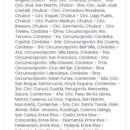
Ángela
,
Chaco - 4ta. Circ: Charata
,
Chaco - 5ta.
Circ: Gral. San Martín
,
Chaco - 6ta. Circ: Juan José
Castelli
,
Chubut - Circ. Comodoro Rivadavia
,
Chubut - Circ. Esquel
,
Chubut - Circ. Lago Puelo
,
Chubut - Circ. Puerto Madryn
,
Chubut - Circ.
Rawson
,
Chubut - Circ. Sarmiento
,
Chubut - Circ.
Trelew
,
Córdoba - 10ma. Circunscripción: Río
Tercero
,
Córdoba - 1ra. Circunscipción: Córdoba
Capital
,
Córdoba - 2da. Circunscripción: Río Cuarto
,
Córdoba - 3ra. Circunscripción: Bell Ville
,
Córdoba -
4ta. Circunscripción: Villa María
,
Córdoba - 5ta.
Circunscripción: San Francisco
,
Córdoba - 6ta.
Circunscripción: Villa Dolores
,
Córdoba - 7ma.
Circunscripción: Cruz del Eje
,
Córdoba - 8va.
Circunscipción: Laboulaye
,
Córdoba - 9na.
Circunscripción: Déan Funes
,
Corrientes - 2da. Circ:
San Roque, Santa Lucía, Goya, Esquina
,
Corrientes -
3ra. Circ: Curuzú Cuatiá, Perugorría, Mercedes,
Sauce
,
Corrientes - 4ta. Circ: Paso de los Libres,
Monte Caseros, La Cruz, Yapeyú, San Martín,
Mocoretá
,
Corrientes - 5ta. Circ: Santo Tomé, Gdor
Alvear, Gdor. Virasoro, Ituzaingó, Colonia Liebigs,
San Carlos
,
Entre Ríos - Colón
,
Entre Ríos -
Concordia
,
Entre Ríos - Diamante
,
Entre Ríos -
Federación
,
Entre Ríos - Federal
,
Entre Ríos -