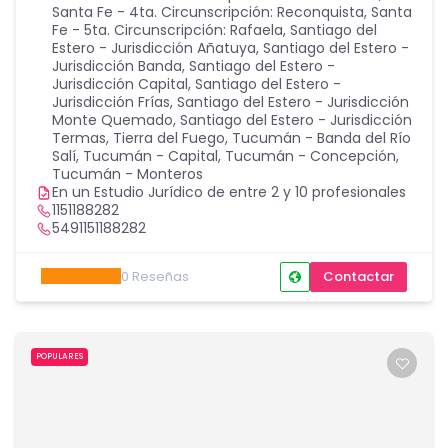
Santa Fe - 4ta. Circunscripción: Reconquista
,
Santa
Fe - 5ta. Circunscripción: Rafaela
,
Santiago del
Estero - Jurisdicción Añatuya
,
Santiago del Estero -
Jurisdicción Banda
,
Santiago del Estero -
Jurisdicción Capital
,
Santiago del Estero -
Jurisdicción Frías
,
Santiago del Estero - Jurisdicción
Monte Quemado
,
Santiago del Estero - Jurisdicción
Termas
,
Tierra del Fuego
,
Tucumán - Banda del Río
Salí
,
Tucumán - Capital
,
Tucumán - Concepción
,
Tucumán - Monteros
En un Estudio Jurídico de entre 2 y 10 profesionales
1151188282
5491151188282
0
Reseñas
Contactar
POPULARES