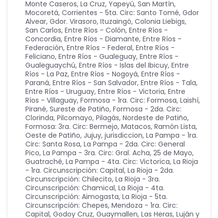
Monte Caseros, La Cruz, Yapeyú, San Martín,
Mocoretá
,
Corrientes - 5ta. Circ: Santo Tomé, Gdor
Alvear, Gdor. Virasoro, Ituzaingó, Colonia Liebigs,
San Carlos
,
Entre Ríos - Colón
,
Entre Ríos -
Concordia
,
Entre Ríos - Diamante
,
Entre Ríos -
Federación
,
Entre Ríos - Federal
,
Entre Ríos -
Feliciano
,
Entre Ríos - Gualeguay
,
Entre Ríos -
Gualeguaychú
,
Entre Ríos - Islas del Ibicuy
,
Entre
Ríos - La Paz
,
Entre Ríos - Nogoyá
,
Entre Ríos -
Paraná
,
Entre Ríos - San Salvador
,
Entre Ríos - Tala
,
Entre Ríos - Uruguay
,
Entre Ríos - Victoria
,
Entre
Ríos - Villaguay
,
Formosa - 1ra. Circ: Formosa, Laishí,
Pirané, Sureste de Patiño
,
Formosa - 2da. Circ:
Clorinda, Pilcomayo, Pilagás, Nordeste de Patiño
,
Formosa: 3ra. Circ: Bermejo, Matacos, Ramón Lista,
Oeste de Patiño
,
Jujuy
,
jurisdiccion
,
La Pampa - 1ra.
Circ: Santa Rosa
,
La Pampa - 2da. Circ: General
Pico
,
La Pampa - 3ra. Circ: Gral. Acha, 25 de Mayo,
Guatraché
,
La Pampa - 4ta. Circ: Victorica
,
La Rioja
- 1ra. Circunscripción: Capital
,
La Rioja - 2da.
Circunscripción: Chilecito
,
La Rioja - 3ra.
Circunscripción: Chamical
,
La Rioja - 4ta.
Circunscripción: Aimogasta
,
La Rioja - 5ta.
Circunscripción: Chepes
,
Mendoza - 1ra. Circ:
Capital, Godoy Cruz, Guaymallen, Las Heras, Luján y