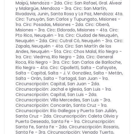
Maipú
,
Mendoza - 2da. Circ: San Rafael, Gral. Alvear
y Malargüe
,
Mendoza - 3ra. Circ: San Martín,
Rivadavia, Junin, Santa Rosa y La Paz
,
Mendoza: 4ta.
Circ: Tunuyán, San Carlos y Tupungato
,
Misiones -
1ra. Circ: Posadas
,
Misiones - 2da. Circ: Oberá
,
Misiones - 3ra. Circ: Eldorado
,
Misiones - 4ta. Circ:
Pto Rico
,
Neuquén - 1ra. Circ: Ciudad de Neuquén
,
Neuquén - 2da. Circ: Cutral Có
,
Neuquén - 3ra. Circ:
Zapala
,
Neuquén - 4ta. Circ: San Martín de los
Andes
,
Neuquén - 5ta. Circ: Chos Malal
,
Río Negro -
1ra. Circ: Viedma
,
Río Negro - 2da. Circ: General
Roca
,
Río Negro - 3ra. Circ: San Carlos de Bariloche
,
Río Negro - 4ta. Circ: Cipolletti
,
Salta - Cafayate
,
Salta - Capital
,
Salta - J. V. González
,
Salta - Metán
,
Salta - Orán
,
Salta - Tartagal
,
San Juan - 1ra.
Circunscripción: Capital
,
San Juan - 2da.
Circunscripción: Jachal e Iglesia
,
San Luis - 1ra.
Circunscripción: Capital
,
San Luis - 2da.
Circunscripción: Villa Mercedes
,
San Luis - 3ra.
Circunscripción: Concarán
,
Santa Cruz - 1ra.
Circunscripción: Río Gallegos y Puerto San Julián
,
Santa Cruz - 2da. Circunscripción: Caleta Olivia y
Puerto Deseado
,
Santa Fe - 1ra. Circunscripción:
Santa Fe
,
Santa Fe - 2da. Circunscripción: Rosario
,
Santa Fe - 3ra. Circunscripción: Venado Tuerto
,