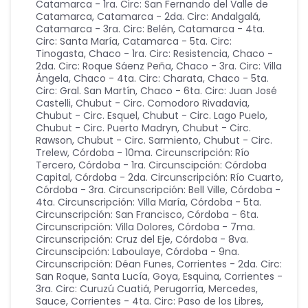
Catamarca - 1ra. Circ: San Fernando del Valle de
Catamarca
,
Catamarca - 2da. Circ: Andalgalá
,
Catamarca - 3ra. Circ: Belén
,
Catamarca - 4ta.
Circ: Santa María
,
Catamarca - 5ta. Circ:
Tinogasta
,
Chaco - 1ra. Circ: Resistencia
,
Chaco -
2da. Circ: Roque Sáenz Peña
,
Chaco - 3ra. Circ: Villa
Ángela
,
Chaco - 4ta. Circ: Charata
,
Chaco - 5ta.
Circ: Gral. San Martín
,
Chaco - 6ta. Circ: Juan José
Castelli
,
Chubut - Circ. Comodoro Rivadavia
,
Chubut - Circ. Esquel
,
Chubut - Circ. Lago Puelo
,
Chubut - Circ. Puerto Madryn
,
Chubut - Circ.
Rawson
,
Chubut - Circ. Sarmiento
,
Chubut - Circ.
Trelew
,
Córdoba - 10ma. Circunscripción: Río
Tercero
,
Córdoba - 1ra. Circunscipción: Córdoba
Capital
,
Córdoba - 2da. Circunscripción: Río Cuarto
,
Córdoba - 3ra. Circunscripción: Bell Ville
,
Córdoba -
4ta. Circunscripción: Villa María
,
Córdoba - 5ta.
Circunscripción: San Francisco
,
Córdoba - 6ta.
Circunscripción: Villa Dolores
,
Córdoba - 7ma.
Circunscripción: Cruz del Eje
,
Córdoba - 8va.
Circunscipción: Laboulaye
,
Córdoba - 9na.
Circunscripción: Déan Funes
,
Corrientes - 2da. Circ:
San Roque, Santa Lucía, Goya, Esquina
,
Corrientes -
3ra. Circ: Curuzú Cuatiá, Perugorría, Mercedes,
Sauce
,
Corrientes - 4ta. Circ: Paso de los Libres,