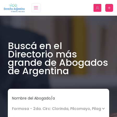
Buscá en el
Directorio más
grande de Abogados
de Argentina
Nombre del Abogado/a
Formosa - 2da. Circ: Clorinda, Pilcomayo, Pilagás, Nor