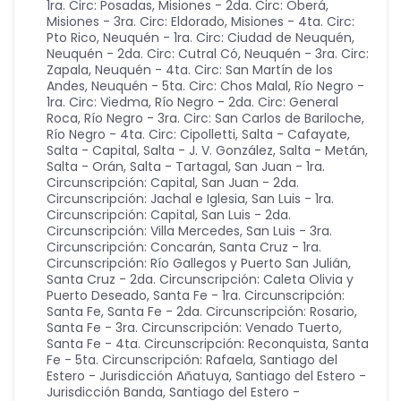
1ra. Circ: Posadas
,
Misiones - 2da. Circ: Oberá
,
Misiones - 3ra. Circ: Eldorado
,
Misiones - 4ta. Circ:
Pto Rico
,
Neuquén - 1ra. Circ: Ciudad de Neuquén
,
Neuquén - 2da. Circ: Cutral Có
,
Neuquén - 3ra. Circ:
Zapala
,
Neuquén - 4ta. Circ: San Martín de los
Andes
,
Neuquén - 5ta. Circ: Chos Malal
,
Río Negro -
1ra. Circ: Viedma
,
Río Negro - 2da. Circ: General
Roca
,
Río Negro - 3ra. Circ: San Carlos de Bariloche
,
Río Negro - 4ta. Circ: Cipolletti
,
Salta - Cafayate
,
Salta - Capital
,
Salta - J. V. González
,
Salta - Metán
,
Salta - Orán
,
Salta - Tartagal
,
San Juan - 1ra.
Circunscripción: Capital
,
San Juan - 2da.
Circunscripción: Jachal e Iglesia
,
San Luis - 1ra.
Circunscripción: Capital
,
San Luis - 2da.
Circunscripción: Villa Mercedes
,
San Luis - 3ra.
Circunscripción: Concarán
,
Santa Cruz - 1ra.
Circunscripción: Río Gallegos y Puerto San Julián
,
Santa Cruz - 2da. Circunscripción: Caleta Olivia y
Puerto Deseado
,
Santa Fe - 1ra. Circunscripción:
Santa Fe
,
Santa Fe - 2da. Circunscripción: Rosario
,
Santa Fe - 3ra. Circunscripción: Venado Tuerto
,
Santa Fe - 4ta. Circunscripción: Reconquista
,
Santa
Fe - 5ta. Circunscripción: Rafaela
,
Santiago del
Estero - Jurisdicción Añatuya
,
Santiago del Estero -
Jurisdicción Banda
,
Santiago del Estero -