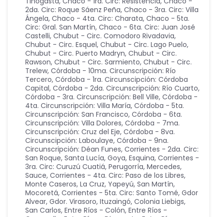
Tinogasta
,
Chaco - 1ra. Circ: Resistencia
,
Chaco -
2da. Circ: Roque Sáenz Peña
,
Chaco - 3ra. Circ: Villa
Ángela
,
Chaco - 4ta. Circ: Charata
,
Chaco - 5ta.
Circ: Gral. San Martín
,
Chaco - 6ta. Circ: Juan José
Castelli
,
Chubut - Circ. Comodoro Rivadavia
,
Chubut - Circ. Esquel
,
Chubut - Circ. Lago Puelo
,
Chubut - Circ. Puerto Madryn
,
Chubut - Circ.
Rawson
,
Chubut - Circ. Sarmiento
,
Chubut - Circ.
Trelew
,
Córdoba - 10ma. Circunscripción: Río
Tercero
,
Córdoba - 1ra. Circunscipción: Córdoba
Capital
,
Córdoba - 2da. Circunscripción: Río Cuarto
,
Córdoba - 3ra. Circunscripción: Bell Ville
,
Córdoba -
4ta. Circunscripción: Villa María
,
Córdoba - 5ta.
Circunscripción: San Francisco
,
Córdoba - 6ta.
Circunscripción: Villa Dolores
,
Córdoba - 7ma.
Circunscripción: Cruz del Eje
,
Córdoba - 8va.
Circunscipción: Laboulaye
,
Córdoba - 9na.
Circunscripción: Déan Funes
,
Corrientes - 2da. Circ:
San Roque, Santa Lucía, Goya, Esquina
,
Corrientes -
3ra. Circ: Curuzú Cuatiá, Perugorría, Mercedes,
Sauce
,
Corrientes - 4ta. Circ: Paso de los Libres,
Monte Caseros, La Cruz, Yapeyú, San Martín,
Mocoretá
,
Corrientes - 5ta. Circ: Santo Tomé, Gdor
Alvear, Gdor. Virasoro, Ituzaingó, Colonia Liebigs,
San Carlos
,
Entre Ríos - Colón
,
Entre Ríos -