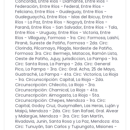
Concordia
,
Entre Ríos - Diamante
,
Entre Ríos -
Federación
,
Entre Ríos - Federal
,
Entre Ríos -
Feliciano
,
Entre Ríos - Gualeguay
,
Entre Ríos -
Gualeguaychú
,
Entre Ríos - Islas del Ibicuy
,
Entre
Ríos - La Paz
,
Entre Ríos - Nogoyá
,
Entre Ríos -
Paraná
,
Entre Ríos - San Salvador
,
Entre Ríos - Tala
,
Entre Ríos - Uruguay
,
Entre Ríos - Victoria
,
Entre
Ríos - Villaguay
,
Formosa - 1ra. Circ: Formosa, Laishí,
Pirané, Sureste de Patiño
,
Formosa - 2da. Circ:
Clorinda, Pilcomayo, Pilagás, Nordeste de Patiño
,
Formosa: 3ra. Circ: Bermejo, Matacos, Ramón Lista,
Oeste de Patiño
,
Jujuy
,
jurisdiccion
,
La Pampa - 1ra.
Circ: Santa Rosa
,
La Pampa - 2da. Circ: General
Pico
,
La Pampa - 3ra. Circ: Gral. Acha, 25 de Mayo,
Guatraché
,
La Pampa - 4ta. Circ: Victorica
,
La Rioja
- 1ra. Circunscripción: Capital
,
La Rioja - 2da.
Circunscripción: Chilecito
,
La Rioja - 3ra.
Circunscripción: Chamical
,
La Rioja - 4ta.
Circunscripción: Aimogasta
,
La Rioja - 5ta.
Circunscripción: Chepes
,
Mendoza - 1ra. Circ:
Capital, Godoy Cruz, Guaymallen, Las Heras, Luján y
Maipú
,
Mendoza - 2da. Circ: San Rafael, Gral. Alvear
y Malargüe
,
Mendoza - 3ra. Circ: San Martín,
Rivadavia, Junin, Santa Rosa y La Paz
,
Mendoza: 4ta.
Circ: Tunuyán, San Carlos y Tupungato
,
Misiones -