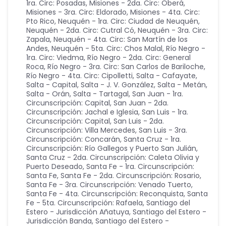
1ra. Circ: Posadas
,
Misiones - 2da. Circ: Oberá
,
Misiones - 3ra. Circ: Eldorado
,
Misiones - 4ta. Circ:
Pto Rico
,
Neuquén - 1ra. Circ: Ciudad de Neuquén
,
Neuquén - 2da. Circ: Cutral Có
,
Neuquén - 3ra. Circ:
Zapala
,
Neuquén - 4ta. Circ: San Martín de los
Andes
,
Neuquén - 5ta. Circ: Chos Malal
,
Río Negro -
1ra. Circ: Viedma
,
Río Negro - 2da. Circ: General
Roca
,
Río Negro - 3ra. Circ: San Carlos de Bariloche
,
Río Negro - 4ta. Circ: Cipolletti
,
Salta - Cafayate
,
Salta - Capital
,
Salta - J. V. González
,
Salta - Metán
,
Salta - Orán
,
Salta - Tartagal
,
San Juan - 1ra.
Circunscripción: Capital
,
San Juan - 2da.
Circunscripción: Jachal e Iglesia
,
San Luis - 1ra.
Circunscripción: Capital
,
San Luis - 2da.
Circunscripción: Villa Mercedes
,
San Luis - 3ra.
Circunscripción: Concarán
,
Santa Cruz - 1ra.
Circunscripción: Río Gallegos y Puerto San Julián
,
Santa Cruz - 2da. Circunscripción: Caleta Olivia y
Puerto Deseado
,
Santa Fe - 1ra. Circunscripción:
Santa Fe
,
Santa Fe - 2da. Circunscripción: Rosario
,
Santa Fe - 3ra. Circunscripción: Venado Tuerto
,
Santa Fe - 4ta. Circunscripción: Reconquista
,
Santa
Fe - 5ta. Circunscripción: Rafaela
,
Santiago del
Estero - Jurisdicción Añatuya
,
Santiago del Estero -
Jurisdicción Banda
,
Santiago del Estero -