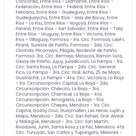
Concordia
,
Entre Ríos - Diamante
,
Entre Ríos -
Federación
,
Entre Ríos - Federal
,
Entre Ríos -
Feliciano
,
Entre Ríos - Gualeguay
,
Entre Ríos -
Gualeguaychú
,
Entre Ríos - Islas del Ibicuy
,
Entre
Ríos - La Paz
,
Entre Ríos - Nogoyá
,
Entre Ríos -
Paraná
,
Entre Ríos - San Salvador
,
Entre Ríos - Tala
,
Entre Ríos - Uruguay
,
Entre Ríos - Victoria
,
Entre
Ríos - Villaguay
,
Formosa - 1ra. Circ: Formosa, Laishí,
Pirané, Sureste de Patiño
,
Formosa - 2da. Circ:
Clorinda, Pilcomayo, Pilagás, Nordeste de Patiño
,
Formosa: 3ra. Circ: Bermejo, Matacos, Ramón Lista,
Oeste de Patiño
,
Jujuy
,
jurisdiccion
,
La Pampa - 1ra.
Circ: Santa Rosa
,
La Pampa - 2da. Circ: General
Pico
,
La Pampa - 3ra. Circ: Gral. Acha, 25 de Mayo,
Guatraché
,
La Pampa - 4ta. Circ: Victorica
,
La Rioja
- 1ra. Circunscripción: Capital
,
La Rioja - 2da.
Circunscripción: Chilecito
,
La Rioja - 3ra.
Circunscripción: Chamical
,
La Rioja - 4ta.
Circunscripción: Aimogasta
,
La Rioja - 5ta.
Circunscripción: Chepes
,
Mendoza - 1ra. Circ:
Capital, Godoy Cruz, Guaymallen, Las Heras, Luján y
Maipú
,
Mendoza - 2da. Circ: San Rafael, Gral. Alvear
y Malargüe
,
Mendoza - 3ra. Circ: San Martín,
Rivadavia, Junin, Santa Rosa y La Paz
,
Mendoza: 4ta.
Circ: Tunuyán, San Carlos y Tupungato
,
Misiones -