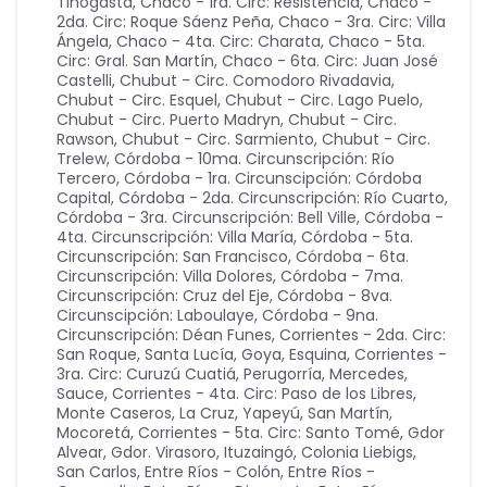
Tinogasta
,
Chaco - 1ra. Circ: Resistencia
,
Chaco -
2da. Circ: Roque Sáenz Peña
,
Chaco - 3ra. Circ: Villa
Ángela
,
Chaco - 4ta. Circ: Charata
,
Chaco - 5ta.
Circ: Gral. San Martín
,
Chaco - 6ta. Circ: Juan José
Castelli
,
Chubut - Circ. Comodoro Rivadavia
,
Chubut - Circ. Esquel
,
Chubut - Circ. Lago Puelo
,
Chubut - Circ. Puerto Madryn
,
Chubut - Circ.
Rawson
,
Chubut - Circ. Sarmiento
,
Chubut - Circ.
Trelew
,
Córdoba - 10ma. Circunscripción: Río
Tercero
,
Córdoba - 1ra. Circunscipción: Córdoba
Capital
,
Córdoba - 2da. Circunscripción: Río Cuarto
,
Córdoba - 3ra. Circunscripción: Bell Ville
,
Córdoba -
4ta. Circunscripción: Villa María
,
Córdoba - 5ta.
Circunscripción: San Francisco
,
Córdoba - 6ta.
Circunscripción: Villa Dolores
,
Córdoba - 7ma.
Circunscripción: Cruz del Eje
,
Córdoba - 8va.
Circunscipción: Laboulaye
,
Córdoba - 9na.
Circunscripción: Déan Funes
,
Corrientes - 2da. Circ:
San Roque, Santa Lucía, Goya, Esquina
,
Corrientes -
3ra. Circ: Curuzú Cuatiá, Perugorría, Mercedes,
Sauce
,
Corrientes - 4ta. Circ: Paso de los Libres,
Monte Caseros, La Cruz, Yapeyú, San Martín,
Mocoretá
,
Corrientes - 5ta. Circ: Santo Tomé, Gdor
Alvear, Gdor. Virasoro, Ituzaingó, Colonia Liebigs,
San Carlos
,
Entre Ríos - Colón
,
Entre Ríos -