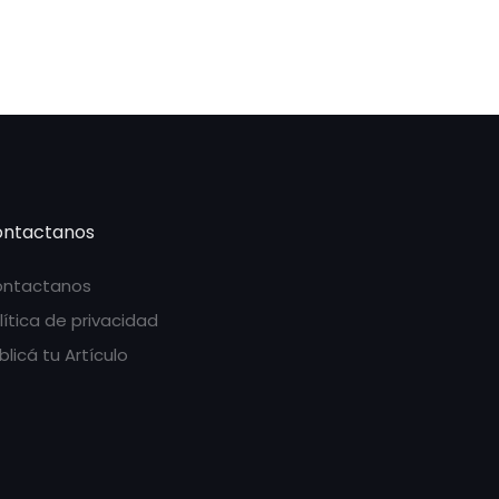
ntactanos
ntactanos
lítica de privacidad
blicá tu Artículo