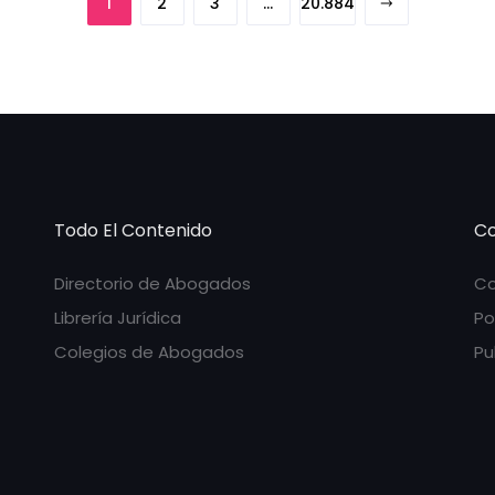
1
2
3
…
20.884
Todo El Contenido
Co
Directorio de Abogados
Co
Librería Jurídica
Po
Colegios de Abogados
Pu