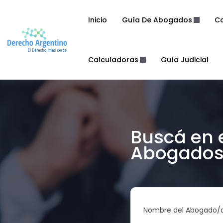
Inicio
Guía De Abogados
Co
Calculadoras
Guía Judicial
Buscá en 
Abogados 
Nombre del Abogado/