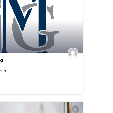
ia
dual