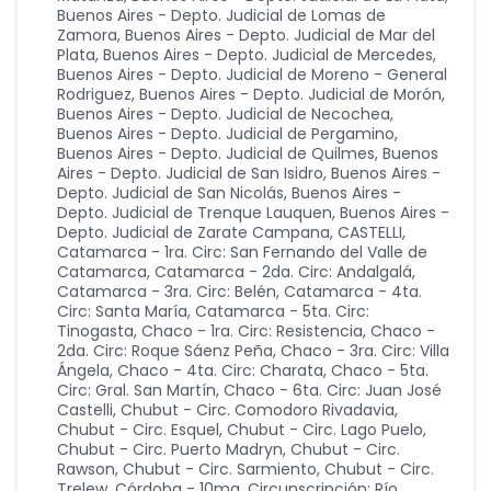
Buenos Aires - Depto. Judicial de Lomas de
Zamora
,
Buenos Aires - Depto. Judicial de Mar del
Plata
,
Buenos Aires - Depto. Judicial de Mercedes
,
Buenos Aires - Depto. Judicial de Moreno - General
Rodriguez
,
Buenos Aires - Depto. Judicial de Morón
,
Buenos Aires - Depto. Judicial de Necochea
,
Buenos Aires - Depto. Judicial de Pergamino
,
Buenos Aires - Depto. Judicial de Quilmes
,
Buenos
Aires - Depto. Judicial de San Isidro
,
Buenos Aires -
Depto. Judicial de San Nicolás
,
Buenos Aires -
Depto. Judicial de Trenque Lauquen
,
Buenos Aires -
Depto. Judicial de Zarate Campana
,
CASTELLI
,
Catamarca - 1ra. Circ: San Fernando del Valle de
Catamarca
,
Catamarca - 2da. Circ: Andalgalá
,
Catamarca - 3ra. Circ: Belén
,
Catamarca - 4ta.
Circ: Santa María
,
Catamarca - 5ta. Circ:
Tinogasta
,
Chaco - 1ra. Circ: Resistencia
,
Chaco -
2da. Circ: Roque Sáenz Peña
,
Chaco - 3ra. Circ: Villa
Ángela
,
Chaco - 4ta. Circ: Charata
,
Chaco - 5ta.
Circ: Gral. San Martín
,
Chaco - 6ta. Circ: Juan José
Castelli
,
Chubut - Circ. Comodoro Rivadavia
,
Chubut - Circ. Esquel
,
Chubut - Circ. Lago Puelo
,
Chubut - Circ. Puerto Madryn
,
Chubut - Circ.
Rawson
,
Chubut - Circ. Sarmiento
,
Chubut - Circ.
Trelew
,
Córdoba - 10ma. Circunscripción: Río