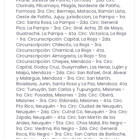
Pirané, Sureste de Patiño
,
Formosa - 2da. Circ:
Clorinda, Pilcomayo, Pilagás, Nordeste de Patiño
,
Formosa: 3ra. Circ: Bermejo, Matacos, Ramón Lista,
Oeste de Patiño
,
Jujuy
,
jurisdiccion
,
La Pampa - 1ra.
Circ: Santa Rosa
,
La Pampa - 2da. Circ: General
Pico
,
La Pampa - 3ra. Circ: Gral. Acha, 25 de Mayo,
Guatraché
,
La Pampa - 4ta. Circ: Victorica
,
La Rioja
- 1ra. Circunscripción: Capital
,
La Rioja - 2da.
Circunscripción: Chilecito
,
La Rioja - 3ra.
Circunscripción: Chamical
,
La Rioja - 4ta.
Circunscripción: Aimogasta
,
La Rioja - 5ta.
Circunscripción: Chepes
,
Mendoza - 1ra. Circ:
Capital, Godoy Cruz, Guaymallen, Las Heras, Luján y
Maipú
,
Mendoza - 2da. Circ: San Rafael, Gral. Alvear
y Malargüe
,
Mendoza - 3ra. Circ: San Martín,
Rivadavia, Junin, Santa Rosa y La Paz
,
Mendoza: 4ta.
Circ: Tunuyán, San Carlos y Tupungato
,
Misiones -
1ra. Circ: Posadas
,
Misiones - 2da. Circ: Oberá
,
Misiones - 3ra. Circ: Eldorado
,
Misiones - 4ta. Circ:
Pto Rico
,
Neuquén - 1ra. Circ: Ciudad de Neuquén
,
Neuquén - 2da. Circ: Cutral Có
,
Neuquén - 3ra. Circ:
Zapala
,
Neuquén - 4ta. Circ: San Martín de los
Andes
,
Neuquén - 5ta. Circ: Chos Malal
,
Río Negro -
1ra. Circ: Viedma
,
Río Negro - 2da. Circ: General
Roca
,
Río Negro - 3ra. Circ: San Carlos de Bariloche
,