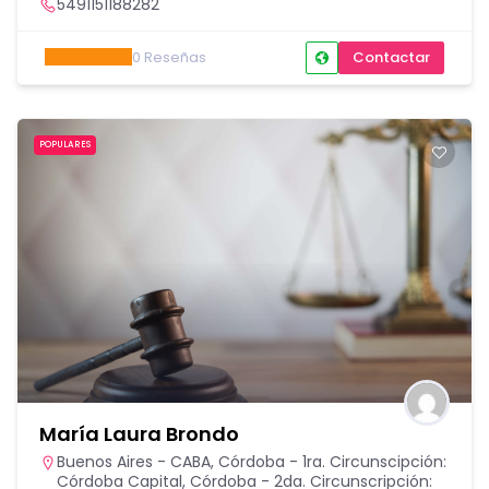
5491151188282
0
Reseñas
Contactar
POPULARES
María Laura Brondo
Buenos Aires - CABA
,
Córdoba - 1ra. Circunscipción:
Córdoba Capital
,
Córdoba - 2da. Circunscripción: