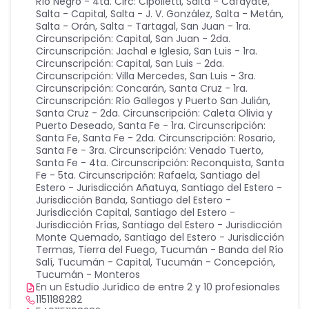
Río Negro - 4ta. Circ: Cipolletti
,
Salta - Cafayate
,
Salta - Capital
,
Salta - J. V. González
,
Salta - Metán
,
Salta - Orán
,
Salta - Tartagal
,
San Juan - 1ra.
Circunscripción: Capital
,
San Juan - 2da.
Circunscripción: Jachal e Iglesia
,
San Luis - 1ra.
Circunscripción: Capital
,
San Luis - 2da.
Circunscripción: Villa Mercedes
,
San Luis - 3ra.
Circunscripción: Concarán
,
Santa Cruz - 1ra.
Circunscripción: Río Gallegos y Puerto San Julián
,
Santa Cruz - 2da. Circunscripción: Caleta Olivia y
Puerto Deseado
,
Santa Fe - 1ra. Circunscripción:
Santa Fe
,
Santa Fe - 2da. Circunscripción: Rosario
,
Santa Fe - 3ra. Circunscripción: Venado Tuerto
,
Santa Fe - 4ta. Circunscripción: Reconquista
,
Santa
Fe - 5ta. Circunscripción: Rafaela
,
Santiago del
Estero - Jurisdicción Añatuya
,
Santiago del Estero -
Jurisdicción Banda
,
Santiago del Estero -
Jurisdicción Capital
,
Santiago del Estero -
Jurisdicción Frías
,
Santiago del Estero - Jurisdicción
Monte Quemado
,
Santiago del Estero - Jurisdicción
Termas
,
Tierra del Fuego
,
Tucumán - Banda del Río
Salí
,
Tucumán - Capital
,
Tucumán - Concepción
,
Tucumán - Monteros
En un Estudio Jurídico de entre 2 y 10 profesionales
1151188282