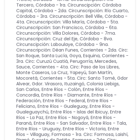
Tercero
,
Córdoba - 1ra. Circunscipción: Córdoba
Capital
,
Córdoba - 2da. Circunscripción: Río Cuarto
,
Córdoba - 3ra. Circunscripción: Bell Ville
,
Córdoba -
4ta. Circunscripción: Villa María
,
Córdoba - 5ta.
Circunscripción: San Francisco
,
Córdoba - 6ta.
Circunscripción: Villa Dolores
,
Córdoba - 7ma.
Circunscripción: Cruz del Eje
,
Córdoba - 8va.
Circunscipción: Laboulaye
,
Córdoba - 9na.
Circunscripción: Déan Funes
,
Corrientes - 2da. Circ:
San Roque, Santa Lucía, Goya, Esquina
,
Corrientes -
3ra. Circ: Curuzú Cuatiá, Perugorría, Mercedes,
Sauce
,
Corrientes - 4ta. Circ: Paso de los Libres,
Monte Caseros, La Cruz, Yapeyú, San Martín,
Mocoretá
,
Corrientes - 5ta. Circ: Santo Tomé, Gdor
Alvear, Gdor. Virasoro, Ituzaingó, Colonia Liebigs,
San Carlos
,
Entre Ríos - Colón
,
Entre Ríos -
Concordia
,
Entre Ríos - Diamante
,
Entre Ríos -
Federación
,
Entre Ríos - Federal
,
Entre Ríos -
Feliciano
,
Entre Ríos - Gualeguay
,
Entre Ríos -
Gualeguaychú
,
Entre Ríos - Islas del Ibicuy
,
Entre
Ríos - La Paz
,
Entre Ríos - Nogoyá
,
Entre Ríos -
Paraná
,
Entre Ríos - San Salvador
,
Entre Ríos - Tala
,
Entre Ríos - Uruguay
,
Entre Ríos - Victoria
,
Entre
Ríos - Villaguay
,
Formosa - 1ra. Circ: Formosa, Laishí,