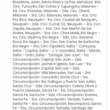
Rivadavia, Junin, Santa Rosa y La Paz
,
Mendoza: 4ta.
Circ: Tunuyán, San Carlos y Tupungato
,
Misiones -
1ra. Circ: Posadas
,
Misiones - 2da. Circ: Oberá
,
Misiones - 3ra. Circ: Eldorado
,
Misiones - 4ta. Circ:
Pto Rico
,
Neuquén - 1ra. Circ: Ciudad de Neuquén
,
Neuquén - 2da. Circ: Cutral Có
,
Neuquén - 3ra. Circ:
Zapala
,
Neuquén - 4ta. Circ: San Martín de los
Andes
,
Neuquén - 5ta. Circ: Chos Malal
,
Río Negro -
1ra. Circ: Viedma
,
Río Negro - 2da. Circ: General
Roca
,
Río Negro - 3ra. Circ: San Carlos de Bariloche
,
Río Negro - 4ta. Circ: Cipolletti
,
Salta - Cafayate
,
Salta - Capital
,
Salta - J. V. González
,
Salta - Metán
,
Salta - Orán
,
Salta - Tartagal
,
San Juan - 1ra.
Circunscripción: Capital
,
San Juan - 2da.
Circunscripción: Jachal e Iglesia
,
San Luis - 1ra.
Circunscripción: Capital
,
San Luis - 2da.
Circunscripción: Villa Mercedes
,
San Luis - 3ra.
Circunscripción: Concarán
,
Santa Cruz - 1ra.
Circunscripción: Río Gallegos y Puerto San Julián
,
Santa Cruz - 2da. Circunscripción: Caleta Olivia y
Puerto Deseado
,
Santa Fe - 1ra. Circunscripción:
Santa Fe
,
Santa Fe - 2da. Circunscripción: Rosario
,
Santa Fe - 3ra. Circunscripción: Venado Tuerto
,
Santa Fe - 4ta. Circunscripción: Reconquista
,
Santa
Fe - 5ta. Circunscripción: Rafaela
,
Santiago del