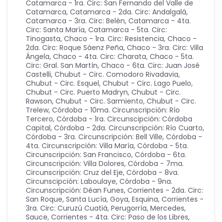
Catamarca - 1ra. Circ: San Fernando del Valle de
Catamarca
,
Catamarca - 2da. Circ: Andalgalá
,
Catamarca - 3ra. Circ: Belén
,
Catamarca - 4ta.
Circ: Santa María
,
Catamarca - 5ta. Circ:
Tinogasta
,
Chaco - 1ra. Circ: Resistencia
,
Chaco -
2da. Circ: Roque Sáenz Peña
,
Chaco - 3ra. Circ: Villa
Ángela
,
Chaco - 4ta. Circ: Charata
,
Chaco - 5ta.
Circ: Gral. San Martín
,
Chaco - 6ta. Circ: Juan José
Castelli
,
Chubut - Circ. Comodoro Rivadavia
,
Chubut - Circ. Esquel
,
Chubut - Circ. Lago Puelo
,
Chubut - Circ. Puerto Madryn
,
Chubut - Circ.
Rawson
,
Chubut - Circ. Sarmiento
,
Chubut - Circ.
Trelew
,
Córdoba - 10ma. Circunscripción: Río
Tercero
,
Córdoba - 1ra. Circunscipción: Córdoba
Capital
,
Córdoba - 2da. Circunscripción: Río Cuarto
,
Córdoba - 3ra. Circunscripción: Bell Ville
,
Córdoba -
4ta. Circunscripción: Villa María
,
Córdoba - 5ta.
Circunscripción: San Francisco
,
Córdoba - 6ta.
Circunscripción: Villa Dolores
,
Córdoba - 7ma.
Circunscripción: Cruz del Eje
,
Córdoba - 8va.
Circunscipción: Laboulaye
,
Córdoba - 9na.
Circunscripción: Déan Funes
,
Corrientes - 2da. Circ:
San Roque, Santa Lucía, Goya, Esquina
,
Corrientes -
3ra. Circ: Curuzú Cuatiá, Perugorría, Mercedes,
Sauce
,
Corrientes - 4ta. Circ: Paso de los Libres,