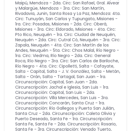
Maipú
,
Mendoza - 2da. Circ: San Rafael, Gral. Alvear
y Malargüe
,
Mendoza - 3ra. Circ: San Martín,
Rivadavia, Junin, Santa Rosa y La Paz
,
Mendoza: 4ta.
Circ: Tunuyán, San Carlos y Tupungato
,
Misiones -
1ra. Circ: Posadas
,
Misiones - 2da. Circ: Oberá
,
Misiones - 3ra. Circ: Eldorado
,
Misiones - 4ta. Circ:
Pto Rico
,
Neuquén - 1ra. Circ: Ciudad de Neuquén
,
Neuquén - 2da. Circ: Cutral Có
,
Neuquén - 3ra. Circ:
Zapala
,
Neuquén - 4ta. Circ: San Martín de los
Andes
,
Neuquén - 5ta. Circ: Chos Malal
,
Río Negro -
1ra. Circ: Viedma
,
Río Negro - 2da. Circ: General
Roca
,
Río Negro - 3ra. Circ: San Carlos de Bariloche
,
Río Negro - 4ta. Circ: Cipolletti
,
Salta - Cafayate
,
Salta - Capital
,
Salta - J. V. González
,
Salta - Metán
,
Salta - Orán
,
Salta - Tartagal
,
San Juan - 1ra.
Circunscripción: Capital
,
San Juan - 2da.
Circunscripción: Jachal e Iglesia
,
San Luis - 1ra.
Circunscripción: Capital
,
San Luis - 2da.
Circunscripción: Villa Mercedes
,
San Luis - 3ra.
Circunscripción: Concarán
,
Santa Cruz - 1ra.
Circunscripción: Río Gallegos y Puerto San Julián
,
Santa Cruz - 2da. Circunscripción: Caleta Olivia y
Puerto Deseado
,
Santa Fe - 1ra. Circunscripción:
Santa Fe
,
Santa Fe - 2da. Circunscripción: Rosario
,
Santa Fe - 3ra. Circunscripción: Venado Tuerto
,