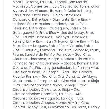
Monte Caseros, La Cruz, Yapeyú, San Martín,
Mocoretá
,
Corrientes - 5ta. Circ: Santo Tomé, Gdor
Alvear, Gdor. Virasoro, Ituzaingó, Colonia Liebigs,
San Carlos
,
Entre Ríos - Colón
,
Entre Ríos -
Concordia
,
Entre Ríos - Diamante
,
Entre Ríos -
Federación
,
Entre Ríos - Federal
,
Entre Ríos -
Feliciano
,
Entre Ríos - Gualeguay
,
Entre Ríos -
Gualeguaychú
,
Entre Ríos - Islas del Ibicuy
,
Entre
Ríos - La Paz
,
Entre Ríos - Nogoyá
,
Entre Ríos -
Paraná
,
Entre Ríos - San Salvador
,
Entre Ríos - Tala
,
Entre Ríos - Uruguay
,
Entre Ríos - Victoria
,
Entre
Ríos - Villaguay
,
Formosa - 1ra. Circ: Formosa, Laishí,
Pirané, Sureste de Patiño
,
Formosa - 2da. Circ:
Clorinda, Pilcomayo, Pilagás, Nordeste de Patiño
,
Formosa: 3ra. Circ: Bermejo, Matacos, Ramón Lista,
Oeste de Patiño
,
Jujuy
,
jurisdiccion
,
La Pampa - 1ra.
Circ: Santa Rosa
,
La Pampa - 2da. Circ: General
Pico
,
La Pampa - 3ra. Circ: Gral. Acha, 25 de Mayo,
Guatraché
,
La Pampa - 4ta. Circ: Victorica
,
La Rioja
- 1ra. Circunscripción: Capital
,
La Rioja - 2da.
Circunscripción: Chilecito
,
La Rioja - 3ra.
Circunscripción: Chamical
,
La Rioja - 4ta.
Circunscripción: Aimogasta
,
La Rioja - 5ta.
Circunscripción: Chepes
,
Mendoza - 1ra. Circ:
Capital, Godoy Cruz, Guaymallen, Las Heras, Luján y