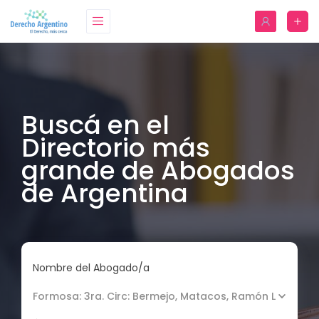
Buscá en el
Directorio más
grande de Abogados
de Argentina
Nombre del Abogado/a
Formosa: 3ra. Circ: Bermejo, Matacos, Ramón Lista, Oe