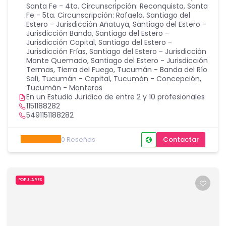
Santa Fe - 4ta. Circunscripción: Reconquista
,
Santa
Fe - 5ta. Circunscripción: Rafaela
,
Santiago del
Estero - Jurisdicción Añatuya
,
Santiago del Estero -
Jurisdicción Banda
,
Santiago del Estero -
Jurisdicción Capital
,
Santiago del Estero -
Jurisdicción Frías
,
Santiago del Estero - Jurisdicción
Monte Quemado
,
Santiago del Estero - Jurisdicción
Termas
,
Tierra del Fuego
,
Tucumán - Banda del Río
Salí
,
Tucumán - Capital
,
Tucumán - Concepción
,
Tucumán - Monteros
En un Estudio Jurídico de entre 2 y 10 profesionales
1151188282
5491151188282
0
Reseñas
Contactar
POPULARES