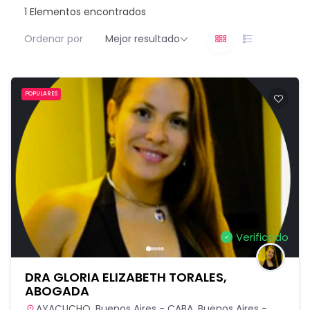
1
Elementos encontrados
Ordenar por
Mejor resultado
POPULARES
Verificado
DRA GLORIA ELIZABETH TORALES,
ABOGADA
AYACUCHO
,
Buenos Aires - CABA
,
Buenos Aires -