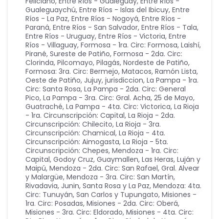
Feliciano
,
Entre Ríos - Gualeguay
,
Entre Ríos -
Gualeguaychú
,
Entre Ríos - Islas del Ibicuy
,
Entre
Ríos - La Paz
,
Entre Ríos - Nogoyá
,
Entre Ríos -
Paraná
,
Entre Ríos - San Salvador
,
Entre Ríos - Tala
,
Entre Ríos - Uruguay
,
Entre Ríos - Victoria
,
Entre
Ríos - Villaguay
,
Formosa - 1ra. Circ: Formosa, Laishí,
Pirané, Sureste de Patiño
,
Formosa - 2da. Circ:
Clorinda, Pilcomayo, Pilagás, Nordeste de Patiño
,
Formosa: 3ra. Circ: Bermejo, Matacos, Ramón Lista,
Oeste de Patiño
,
Jujuy
,
jurisdiccion
,
La Pampa - 1ra.
Circ: Santa Rosa
,
La Pampa - 2da. Circ: General
Pico
,
La Pampa - 3ra. Circ: Gral. Acha, 25 de Mayo,
Guatraché
,
La Pampa - 4ta. Circ: Victorica
,
La Rioja
- 1ra. Circunscripción: Capital
,
La Rioja - 2da.
Circunscripción: Chilecito
,
La Rioja - 3ra.
Circunscripción: Chamical
,
La Rioja - 4ta.
Circunscripción: Aimogasta
,
La Rioja - 5ta.
Circunscripción: Chepes
,
Mendoza - 1ra. Circ:
Capital, Godoy Cruz, Guaymallen, Las Heras, Luján y
Maipú
,
Mendoza - 2da. Circ: San Rafael, Gral. Alvear
y Malargüe
,
Mendoza - 3ra. Circ: San Martín,
Rivadavia, Junin, Santa Rosa y La Paz
,
Mendoza: 4ta.
Circ: Tunuyán, San Carlos y Tupungato
,
Misiones -
1ra. Circ: Posadas
,
Misiones - 2da. Circ: Oberá
,
Misiones - 3ra. Circ: Eldorado
,
Misiones - 4ta. Circ: