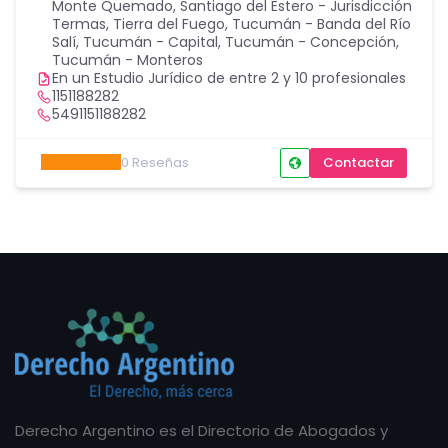
Monte Quemado
,
Santiago del Estero - Jurisdicción
Termas
,
Tierra del Fuego
,
Tucumán - Banda del Río
Salí
,
Tucumán - Capital
,
Tucumán - Concepción
,
Tucumán - Monteros
En un Estudio Jurídico de entre 2 y 10 profesionales
1151188282
5491151188282
0
Reseñas
Contactar
Derecho Argentino es el Directorio de Abogados y