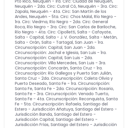
Pto Rico
,
Neuquén - 1ra. Circ: Ciudad de Neuquén
,
Neuquén - 2da. Circ: Cutral Có
,
Neuquén - 3ra. Circ:
Zapala
,
Neuquén - 4ta. Circ: San Martín de los
Andes
,
Neuquén - 5ta. Circ: Chos Malal
,
Río Negro -
1ra. Circ: Viedma
,
Río Negro - 2da. Circ: General
Roca
,
Río Negro - 3ra. Circ: San Carlos de Bariloche
,
Río Negro - 4ta. Circ: Cipolletti
,
Salta - Cafayate
,
Salta - Capital
,
Salta - J. V. González
,
Salta - Metán
,
Salta - Orán
,
Salta - Tartagal
,
San Juan - 1ra.
Circunscripción: Capital
,
San Juan - 2da.
Circunscripción: Jachal e Iglesia
,
San Luis - 1ra.
Circunscripción: Capital
,
San Luis - 2da.
Circunscripción: Villa Mercedes
,
San Luis - 3ra.
Circunscripción: Concarán
,
Santa Cruz - 1ra.
Circunscripción: Río Gallegos y Puerto San Julián
,
Santa Cruz - 2da. Circunscripción: Caleta Olivia y
Puerto Deseado
,
Santa Fe - 1ra. Circunscripción:
Santa Fe
,
Santa Fe - 2da. Circunscripción: Rosario
,
Santa Fe - 3ra. Circunscripción: Venado Tuerto
,
Santa Fe - 4ta. Circunscripción: Reconquista
,
Santa
Fe - 5ta. Circunscripción: Rafaela
,
Santiago del
Estero - Jurisdicción Añatuya
,
Santiago del Estero -
Jurisdicción Banda
,
Santiago del Estero -
Jurisdicción Capital
,
Santiago del Estero -
Jurisdicción Frías
,
Santiago del Estero - Jurisdicción