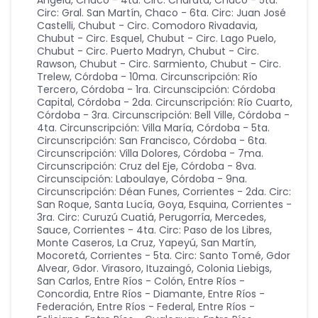
Ángela
,
Chaco - 4ta. Circ: Charata
,
Chaco - 5ta.
Circ: Gral. San Martín
,
Chaco - 6ta. Circ: Juan José
Castelli
,
Chubut - Circ. Comodoro Rivadavia
,
Chubut - Circ. Esquel
,
Chubut - Circ. Lago Puelo
,
Chubut - Circ. Puerto Madryn
,
Chubut - Circ.
Rawson
,
Chubut - Circ. Sarmiento
,
Chubut - Circ.
Trelew
,
Córdoba - 10ma. Circunscripción: Río
Tercero
,
Córdoba - 1ra. Circunscipción: Córdoba
Capital
,
Córdoba - 2da. Circunscripción: Río Cuarto
,
Córdoba - 3ra. Circunscripción: Bell Ville
,
Córdoba -
4ta. Circunscripción: Villa María
,
Córdoba - 5ta.
Circunscripción: San Francisco
,
Córdoba - 6ta.
Circunscripción: Villa Dolores
,
Córdoba - 7ma.
Circunscripción: Cruz del Eje
,
Córdoba - 8va.
Circunscipción: Laboulaye
,
Córdoba - 9na.
Circunscripción: Déan Funes
,
Corrientes - 2da. Circ:
San Roque, Santa Lucía, Goya, Esquina
,
Corrientes -
3ra. Circ: Curuzú Cuatiá, Perugorría, Mercedes,
Sauce
,
Corrientes - 4ta. Circ: Paso de los Libres,
Monte Caseros, La Cruz, Yapeyú, San Martín,
Mocoretá
,
Corrientes - 5ta. Circ: Santo Tomé, Gdor
Alvear, Gdor. Virasoro, Ituzaingó, Colonia Liebigs,
San Carlos
,
Entre Ríos - Colón
,
Entre Ríos -
Concordia
,
Entre Ríos - Diamante
,
Entre Ríos -
Federación
,
Entre Ríos - Federal
,
Entre Ríos -