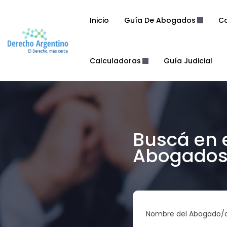
Inicio
Guía De Abogados
Co
Calculadoras
Guía Judicial
Buscá en 
Abogados 
Nombre del Abogado/