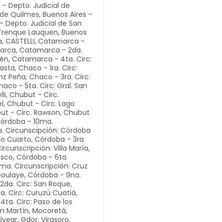
 - Depto. Judicial de
l de Quilmes
,
Buenos Aires -
- Depto. Judicial de San
e Trenque Lauquen
,
Buenos
a
,
CASTELLI
,
Catamarca -
marca
,
Catamarca - 2da.
lén
,
Catamarca - 4ta. Circ:
gasta
,
Chaco - 1ra. Circ:
nz Peña
,
Chaco - 3ra. Circ:
haco - 5ta. Circ: Gral. San
li
,
Chubut - Circ.
l
,
Chubut - Circ. Lago
ut - Circ. Rawson
,
Chubut
órdoba - 10ma.
a. Circunscipción: Córdoba
ío Cuarto
,
Córdoba - 3ra.
rcunscripción: Villa María
,
isco
,
Córdoba - 6ta.
ma. Circunscripción: Cruz
boulaye
,
Córdoba - 9na.
 2da. Circ: San Roque,
ra. Circ: Curuzú Cuatiá,
4ta. Circ: Paso de los
an Martín, Mocoretá
,
vear, Gdor. Virasoro,