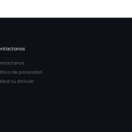
ntactanos
ntactanos
lítica de privacidad
blicá tu Artículo