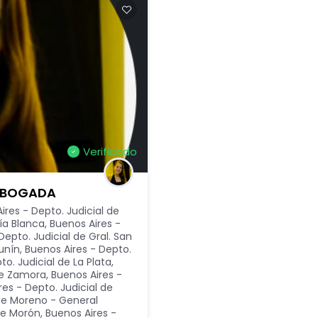
Verificado
 ABOGADA
ires - Depto. Judicial de
ía Blanca
,
Buenos Aires -
Depto. Judicial de Gral. San
Junín
,
Buenos Aires - Depto.
to. Judicial de La Plata
,
de Zamora
,
Buenos Aires -
res - Depto. Judicial de
 de Moreno - General
 de Morón
,
Buenos Aires -