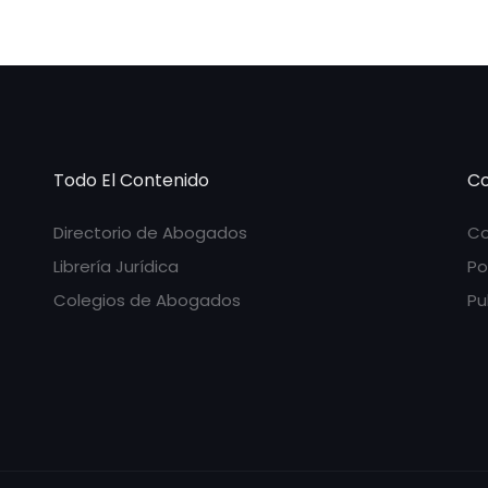
Todo El Contenido
Co
Directorio de Abogados
Co
Librería Jurídica
Po
Colegios de Abogados
Pu