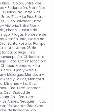
e Ríos - Colón
,
Entre Ríos -
íos - Federación
,
Entre Ríos
s - Gualeguay
,
Entre Ríos -
,
Entre Ríos - La Paz
,
Entre
íos - San Salvador
,
Entre
s - Victoria
,
Entre Ríos -
shí, Pirané, Sureste de
omayo, Pilagás, Nordeste de
cos, Ramón Lista, Oeste de
Circ: Santa Rosa
,
La Pampa
irc: Gral. Acha, 25 de
ctorica
,
La Rioja - 1ra.
rcunscripción: Chilecito
,
La
Rioja - 4ta. Circunscripción:
n: Chepes
,
Mendoza - 1ra.
 Heras, Luján y Maipú
,
ear y Malargüe
,
Mendoza -
ta Rosa y La Paz
,
Mendoza:
to
,
Misiones - 1ra. Circ:
nes - 3ra. Circ: Eldorado
,
a. Circ: Ciudad de
Neuquén - 3ra. Circ:
e los Andes
,
Neuquén - 5ta.
dma
,
Río Negro - 2da. Circ:
arlos de Bariloche
,
Río