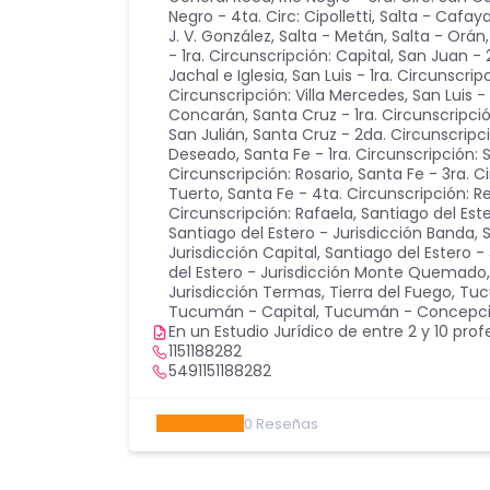
Negro - 4ta. Circ: Cipolletti
,
Salta - Cafay
J. V. González
,
Salta - Metán
,
Salta - Orán
- 1ra. Circunscripción: Capital
,
San Juan - 
Jachal e Iglesia
,
San Luis - 1ra. Circunscrip
Circunscripción: Villa Mercedes
,
San Luis -
Concarán
,
Santa Cruz - 1ra. Circunscripci
San Julián
,
Santa Cruz - 2da. Circunscripci
Deseado
,
Santa Fe - 1ra. Circunscripción: 
Circunscripción: Rosario
,
Santa Fe - 3ra. C
Tuerto
,
Santa Fe - 4ta. Circunscripción: 
Circunscripción: Rafaela
,
Santiago del Est
Santiago del Estero - Jurisdicción Banda
,
S
Jurisdicción Capital
,
Santiago del Estero - 
del Estero - Jurisdicción Monte Quemado
Jurisdicción Termas
,
Tierra del Fuego
,
Tuc
Tucumán - Capital
,
Tucumán - Concepc
En un Estudio Jurídico de entre 2 y 10 prof
1151188282
5491151188282
0
Reseñas