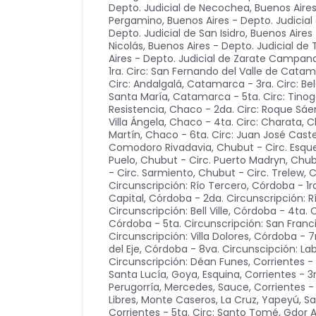
Depto. Judicial de Necochea
,
Buenos Aires
Pergamino
,
Buenos Aires - Depto. Judicia
Depto. Judicial de San Isidro
,
Buenos Aires 
Nicolás
,
Buenos Aires - Depto. Judicial d
Aires - Depto. Judicial de Zarate Campan
1ra. Circ: San Fernando del Valle de Cata
Circ: Andalgalá
,
Catamarca - 3ra. Circ: Be
Santa María
,
Catamarca - 5ta. Circ: Tino
Resistencia
,
Chaco - 2da. Circ: Roque Sáe
Villa Ángela
,
Chaco - 4ta. Circ: Charata
,
C
Martín
,
Chaco - 6ta. Circ: Juan José Castel
Comodoro Rivadavia
,
Chubut - Circ. Esque
Puelo
,
Chubut - Circ. Puerto Madryn
,
Chub
- Circ. Sarmiento
,
Chubut - Circ. Trelew
,
C
Circunscripción: Río Tercero
,
Córdoba - 1r
Capital
,
Córdoba - 2da. Circunscripción: R
Circunscripción: Bell Ville
,
Córdoba - 4ta. Ci
Córdoba - 5ta. Circunscripción: San Franc
Circunscripción: Villa Dolores
,
Córdoba - 7
del Eje
,
Córdoba - 8va. Circunscipción: La
Circunscripción: Déan Funes
,
Corrientes -
Santa Lucía, Goya, Esquina
,
Corrientes - 3
Perugorría, Mercedes, Sauce
,
Corrientes - 
Libres, Monte Caseros, La Cruz, Yapeyú, S
Corrientes - 5ta. Circ: Santo Tomé, Gdor Al