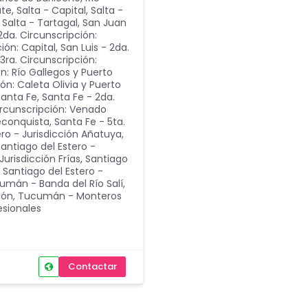
ate
,
Salta - Capital
,
Salta -
,
Salta - Tartagal
,
San Juan
2da. Circunscripción:
ción: Capital
,
San Luis - 2da.
 3ra. Circunscripción:
ón: Río Gallegos y Puerto
ón: Caleta Olivia y Puerto
Santa Fe
,
Santa Fe - 2da.
ircunscripción: Venado
Reconquista
,
Santa Fe - 5ta.
ero - Jurisdicción Añatuya
,
antiago del Estero -
Jurisdicción Frías
,
Santiago
,
Santiago del Estero -
umán - Banda del Río Salí
,
ión
,
Tucumán - Monteros
esionales
Contactar