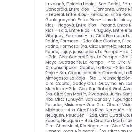
Ituzaingó, Colonia Liebigs, San Carlos
,
Entr
Concordia
,
Entre Ríos - Diamante
,
Entre R
- Federal
,
Entre Ríos - Feliciano
,
Entre Río
Gualeguaychú
,
Entre Ríos - Islas del Ibicuy
Ríos - Nogoyá
,
Entre Ríos - Paraná
,
Entre R
Ríos - Tala
,
Entre Ríos - Uruguay
,
Entre Río
Villaguay
,
Formosa - 1ra. Circ: Formosa, Lai
Patiño
,
Formosa - 2da. Circ: Clorinda, Pilc
Patiño
,
Formosa: 3ra. Circ: Bermejo, Mata
Patiño
,
Jujuy
,
jurisdiccion
,
La Pampa - 1ra. 
- 2da. Circ: General Pico
,
La Pampa - 3ra. C
Mayo, Guatraché
,
La Pampa - 4ta. Circ: Vi
Circunscripción: Capital
,
La Rioja - 2da. Ci
Rioja - 3ra. Circunscripción: Chamical
,
La 
Aimogasta
,
La Rioja - 5ta. Circunscripció
Circ: Capital, Godoy Cruz, Guaymallen, Las
Mendoza - 2da. Circ: San Rafael, Gral. Alv
3ra. Circ: San Martín, Rivadavia, Junin, San
4ta. Circ: Tunuyán, San Carlos y Tupunga
Posadas
,
Misiones - 2da. Circ: Oberá
,
Misio
Misiones - 4ta. Circ: Pto Rico
,
Neuquén - 1r
Neuquén
,
Neuquén - 2da. Circ: Cutral Có
,
Zapala
,
Neuquén - 4ta. Circ: San Martín d
Circ: Chos Malal
,
Río Negro - 1ra. Circ: Vie
General Roca
,
Río Negro - 3ra. Circ: San C