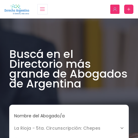
Buscá en el
Directorio más
grande de Abogados
de Argentina
Nombre del Abogado/a
La Rioja - 5ta. Circunscripción: Chepes