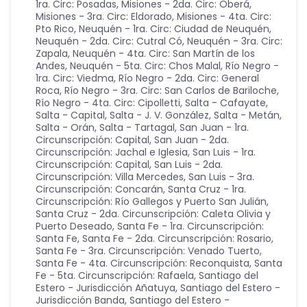
1ra. Circ: Posadas
,
Misiones - 2da. Circ: Oberá
,
Misiones - 3ra. Circ: Eldorado
,
Misiones - 4ta. Circ:
Pto Rico
,
Neuquén - 1ra. Circ: Ciudad de Neuquén
,
Neuquén - 2da. Circ: Cutral Có
,
Neuquén - 3ra. Circ:
Zapala
,
Neuquén - 4ta. Circ: San Martín de los
Andes
,
Neuquén - 5ta. Circ: Chos Malal
,
Río Negro -
1ra. Circ: Viedma
,
Río Negro - 2da. Circ: General
Roca
,
Río Negro - 3ra. Circ: San Carlos de Bariloche
,
Río Negro - 4ta. Circ: Cipolletti
,
Salta - Cafayate
,
Salta - Capital
,
Salta - J. V. González
,
Salta - Metán
,
Salta - Orán
,
Salta - Tartagal
,
San Juan - 1ra.
Circunscripción: Capital
,
San Juan - 2da.
Circunscripción: Jachal e Iglesia
,
San Luis - 1ra.
Circunscripción: Capital
,
San Luis - 2da.
Circunscripción: Villa Mercedes
,
San Luis - 3ra.
Circunscripción: Concarán
,
Santa Cruz - 1ra.
Circunscripción: Río Gallegos y Puerto San Julián
,
Santa Cruz - 2da. Circunscripción: Caleta Olivia y
Puerto Deseado
,
Santa Fe - 1ra. Circunscripción:
Santa Fe
,
Santa Fe - 2da. Circunscripción: Rosario
,
Santa Fe - 3ra. Circunscripción: Venado Tuerto
,
Santa Fe - 4ta. Circunscripción: Reconquista
,
Santa
Fe - 5ta. Circunscripción: Rafaela
,
Santiago del
Estero - Jurisdicción Añatuya
,
Santiago del Estero -
Jurisdicción Banda
,
Santiago del Estero -