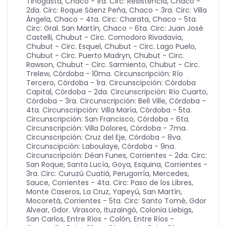
Tinogasta
,
Chaco - 1ra. Circ: Resistencia
,
Chaco -
2da. Circ: Roque Sáenz Peña
,
Chaco - 3ra. Circ: Villa
Ángela
,
Chaco - 4ta. Circ: Charata
,
Chaco - 5ta.
Circ: Gral. San Martín
,
Chaco - 6ta. Circ: Juan José
Castelli
,
Chubut - Circ. Comodoro Rivadavia
,
Chubut - Circ. Esquel
,
Chubut - Circ. Lago Puelo
,
Chubut - Circ. Puerto Madryn
,
Chubut - Circ.
Rawson
,
Chubut - Circ. Sarmiento
,
Chubut - Circ.
Trelew
,
Córdoba - 10ma. Circunscripción: Río
Tercero
,
Córdoba - 1ra. Circunscipción: Córdoba
Capital
,
Córdoba - 2da. Circunscripción: Río Cuarto
,
Córdoba - 3ra. Circunscripción: Bell Ville
,
Córdoba -
4ta. Circunscripción: Villa María
,
Córdoba - 5ta.
Circunscripción: San Francisco
,
Córdoba - 6ta.
Circunscripción: Villa Dolores
,
Córdoba - 7ma.
Circunscripción: Cruz del Eje
,
Córdoba - 8va.
Circunscipción: Laboulaye
,
Córdoba - 9na.
Circunscripción: Déan Funes
,
Corrientes - 2da. Circ:
San Roque, Santa Lucía, Goya, Esquina
,
Corrientes -
3ra. Circ: Curuzú Cuatiá, Perugorría, Mercedes,
Sauce
,
Corrientes - 4ta. Circ: Paso de los Libres,
Monte Caseros, La Cruz, Yapeyú, San Martín,
Mocoretá
,
Corrientes - 5ta. Circ: Santo Tomé, Gdor
Alvear, Gdor. Virasoro, Ituzaingó, Colonia Liebigs,
San Carlos
,
Entre Ríos - Colón
,
Entre Ríos -