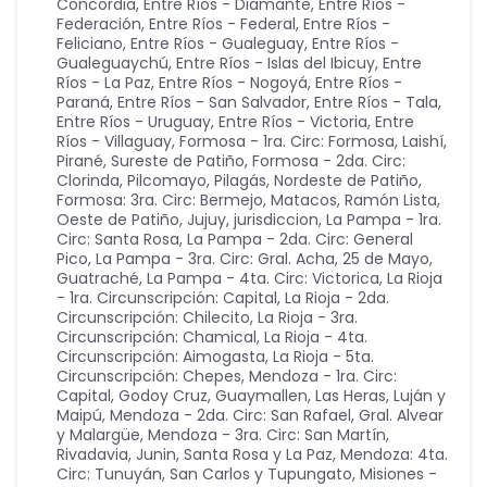
Concordia
,
Entre Ríos - Diamante
,
Entre Ríos -
Federación
,
Entre Ríos - Federal
,
Entre Ríos -
Feliciano
,
Entre Ríos - Gualeguay
,
Entre Ríos -
Gualeguaychú
,
Entre Ríos - Islas del Ibicuy
,
Entre
Ríos - La Paz
,
Entre Ríos - Nogoyá
,
Entre Ríos -
Paraná
,
Entre Ríos - San Salvador
,
Entre Ríos - Tala
,
Entre Ríos - Uruguay
,
Entre Ríos - Victoria
,
Entre
Ríos - Villaguay
,
Formosa - 1ra. Circ: Formosa, Laishí,
Pirané, Sureste de Patiño
,
Formosa - 2da. Circ:
Clorinda, Pilcomayo, Pilagás, Nordeste de Patiño
,
Formosa: 3ra. Circ: Bermejo, Matacos, Ramón Lista,
Oeste de Patiño
,
Jujuy
,
jurisdiccion
,
La Pampa - 1ra.
Circ: Santa Rosa
,
La Pampa - 2da. Circ: General
Pico
,
La Pampa - 3ra. Circ: Gral. Acha, 25 de Mayo,
Guatraché
,
La Pampa - 4ta. Circ: Victorica
,
La Rioja
- 1ra. Circunscripción: Capital
,
La Rioja - 2da.
Circunscripción: Chilecito
,
La Rioja - 3ra.
Circunscripción: Chamical
,
La Rioja - 4ta.
Circunscripción: Aimogasta
,
La Rioja - 5ta.
Circunscripción: Chepes
,
Mendoza - 1ra. Circ:
Capital, Godoy Cruz, Guaymallen, Las Heras, Luján y
Maipú
,
Mendoza - 2da. Circ: San Rafael, Gral. Alvear
y Malargüe
,
Mendoza - 3ra. Circ: San Martín,
Rivadavia, Junin, Santa Rosa y La Paz
,
Mendoza: 4ta.
Circ: Tunuyán, San Carlos y Tupungato
,
Misiones -