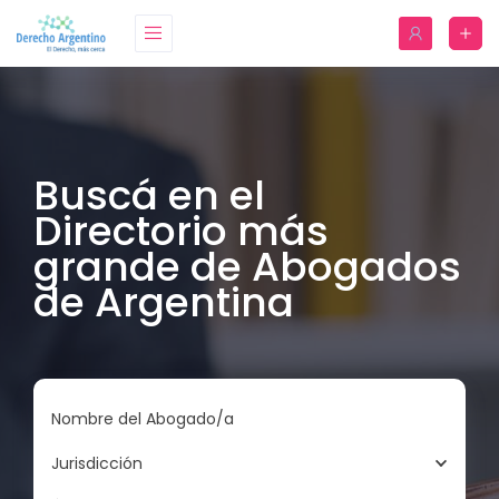
Buscá en el
Directorio más
grande de Abogados
de Argentina
Nombre del Abogado/a
Jurisdicción