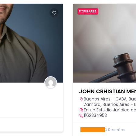
POPULARES
JOHN CRHISTIAN M
Buenos Aires - CABA
,
Bue
Zamora
,
Buenos Aires - D
En un Estudio Jurídico de
1162334953
0
Reseñas