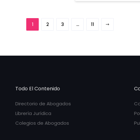
1
2
3
…
11
Todo El Contenido
Co
Directorio de Abogados
Co
Librería Jurídica
Po
Colegios de Abogados
Pu