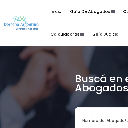
Inicio
Guía De Abogados
Co
Calculadoras
Guía Judicial
Buscá en 
Abogados 
Nombre del Abogado/