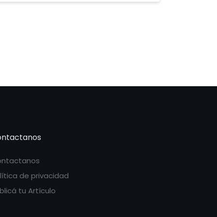
ntactanos
ntactanos
lítica de privacidad
blicá tu Artículo