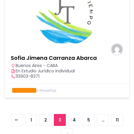
Sofia Jimena Carranza Abarca
Buenos Aires - CABA
En Estudio Jurídico individual
113903-8371
0
Reseñas
1
2
3
4
5
…
11