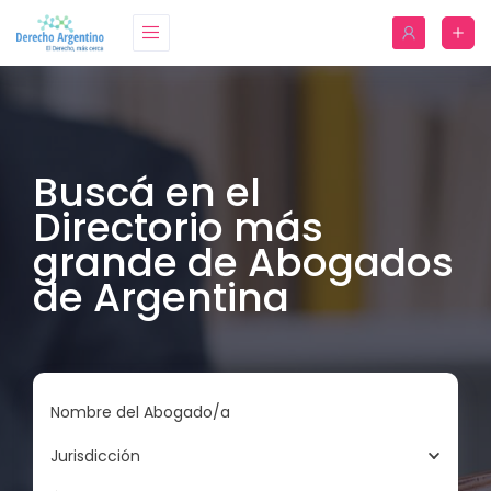
Buscá en el
Directorio más
grande de Abogados
de Argentina
Nombre del Abogado/a
Jurisdicción