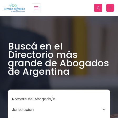
Buscá en el
Directorio más
grande de Abogados
de Argentina
Nombre del Abogado/a
Jurisdicción