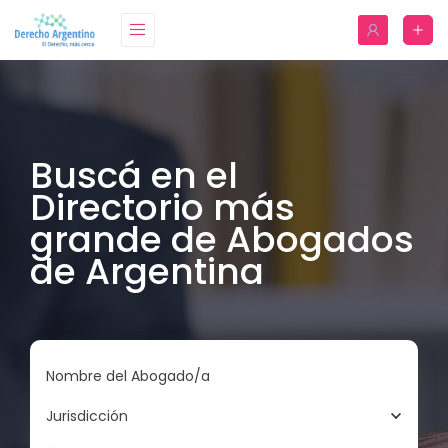
Buscá en el
Directorio más
grande de Abogados
de Argentina
Nombre del Abogado/a
Jurisdicción