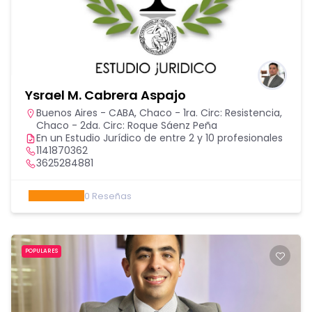
Ysrael M. Cabrera Aspajo
Buenos Aires - CABA
,
Chaco - 1ra. Circ: Resistencia
,
Chaco - 2da. Circ: Roque Sáenz Peña
En un Estudio Jurídico de entre 2 y 10 profesionales
1141870362
3625284881
0
Reseñas
POPULARES