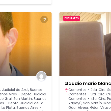
POPULARES
claudio mario blan
 Judicial de Azul
,
Buenos
Corrientes - 2da. Circ: 
enos Aires - Depto. Judicial
Corrientes - 3ra. Circ: 
de Gral. San Martín
,
Buenos
Corrientes - 4ta. Circ: P
es - Depto. Judicial de La
Yapeyú, San Martín, Mo
 La Plata
,
Buenos Aires -
Gdor Alvear, Gdor. Viraso