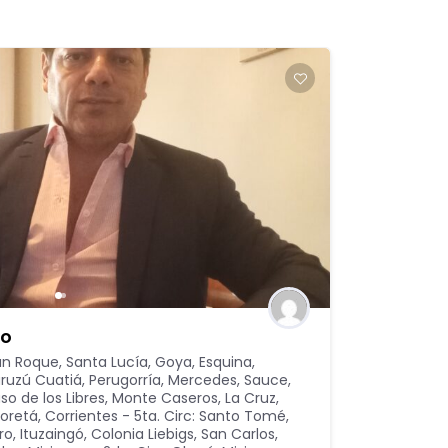
co
San Roque, Santa Lucía, Goya, Esquina
,
Curuzú Cuatiá, Perugorría, Mercedes, Sauce
,
aso de los Libres, Monte Caseros, La Cruz,
coretá
,
Corrientes - 5ta. Circ: Santo Tomé,
ro, Ituzaingó, Colonia Liebigs, San Carlos
,