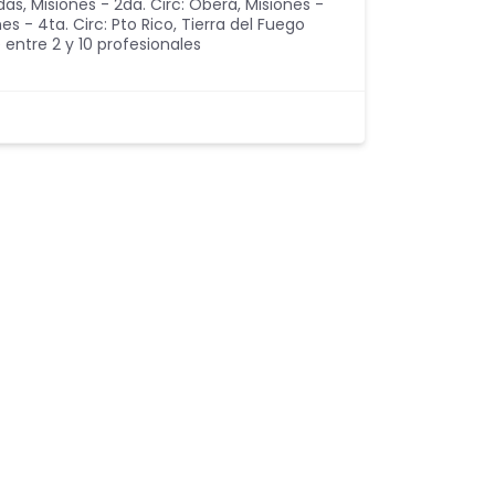
adas
,
Misiones - 2da. Circ: Oberá
,
Misiones -
es - 4ta. Circ: Pto Rico
,
Tierra del Fuego
 entre 2 y 10 profesionales