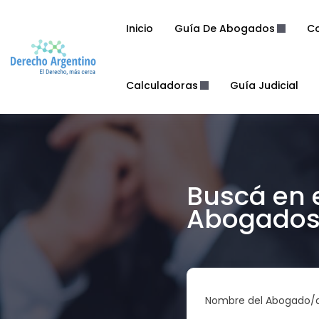
Inicio
Guía De Abogados
Co
Calculadoras
Guía Judicial
Buscá en 
Abogados 
Nombre del Abogado/