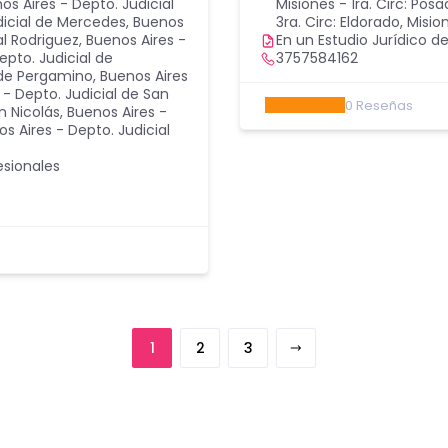
os Aires - Depto. Judicial
Misiones - 1ra. Circ: Pos
dicial de Mercedes
,
Buenos
3ra. Circ: Eldorado
,
Mision
al Rodriguez
,
Buenos Aires -
En un Estudio Jurídico de
epto. Judicial de
3757584162
 de Pergamino
,
Buenos Aires
 - Depto. Judicial de San
0
Reseñas
n Nicolás
,
Buenos Aires -
s Aires - Depto. Judicial
esionales
1
2
3