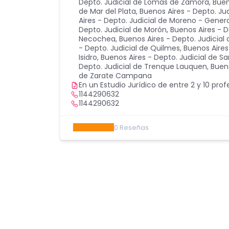
Depto. Judicial de Lomas de Zamora
,
Buen
de Mar del Plata
,
Buenos Aires - Depto. Ju
Aires - Depto. Judicial de Moreno - Gener
Depto. Judicial de Morón
,
Buenos Aires - D
Necochea
,
Buenos Aires - Depto. Judicial
- Depto. Judicial de Quilmes
,
Buenos Aires
Isidro
,
Buenos Aires - Depto. Judicial de Sa
Depto. Judicial de Trenque Lauquen
,
Bueno
de Zarate Campana
En un Estudio Jurídico de entre 2 y 10 prof
1144290632
1144290632
0
Reseñas