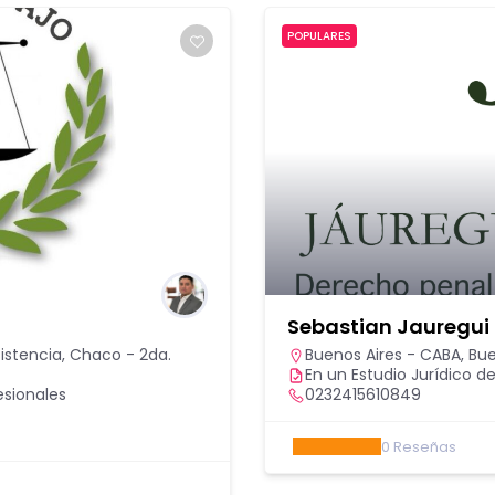
POPULARES
Sebastian Jauregui
sistencia
,
Chaco - 2da.
Buenos Aires - CABA
,
Bue
En un Estudio Jurídico de
esionales
0232415610849
0
Reseñas