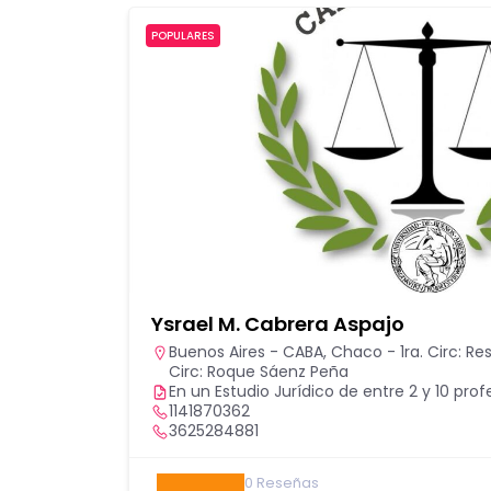
POPULARES
Ysrael M. Cabrera Aspajo
Buenos Aires - CABA
,
Chaco - 1ra. Circ: Re
Circ: Roque Sáenz Peña
En un Estudio Jurídico de entre 2 y 10 prof
1141870362
3625284881
0
Reseñas