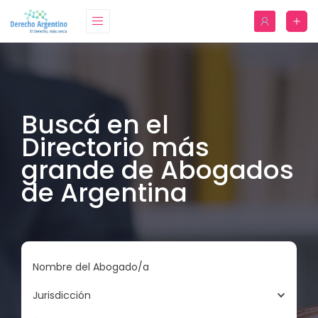
Buscá en el
Directorio más
grande de Abogados
de Argentina
Nombre del Abogado/a
Jurisdicción