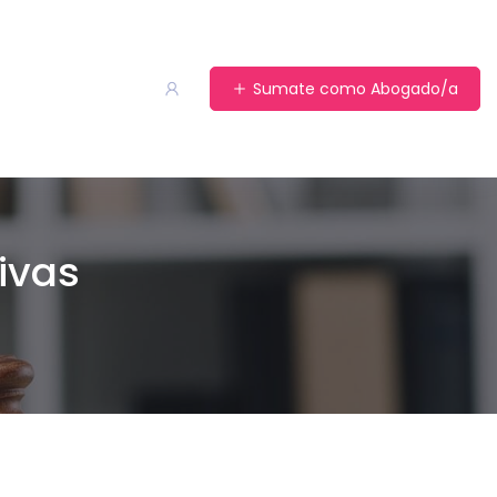
Sumate como Abogado/a
ivas