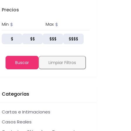
Precios
$
$
Min
Max
$
$$
$$$
$$$$
Buscar
Limpiar Filtros
Categorías
Cartas e Intimaciones
Casos Reales