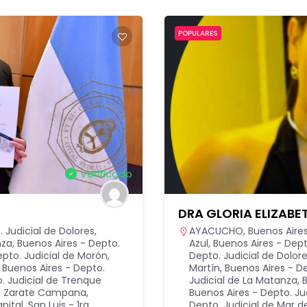
POPULARES
Verificado
DRA GLORIA ELIZAB
 Judicial de Dolores
,
AYACUCHO
,
Buenos Aire
nza
,
Buenos Aires - Depto.
Azul
,
Buenos Aires - Dept
epto. Judicial de Morón
,
Depto. Judicial de Dolor
,
Buenos Aires - Depto.
Martín
,
Buenos Aires - De
. Judicial de Trenque
Judicial de La Matanza
,
B
 de Zarate Campana
,
Buenos Aires - Depto. J
pital
,
San Luis - 1ra.
Depto. Judicial de Mar de