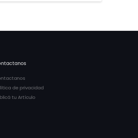
ntactanos
ntactanos
lítica de privacidad
blicá tu Artículo