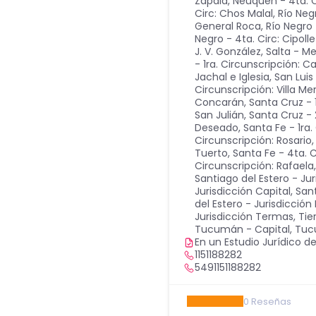
Zapala
,
Neuquén - 4ta. C
Circ: Chos Malal
,
Río Neg
General Roca
,
Río Negro 
Negro - 4ta. Circ: Cipolle
J. V. González
,
Salta - M
- 1ra. Circunscripción: Ca
Jachal e Iglesia
,
San Luis 
Circunscripción: Villa M
Concarán
,
Santa Cruz - 
San Julián
,
Santa Cruz - 
Deseado
,
Santa Fe - 1ra.
Circunscripción: Rosario
Tuerto
,
Santa Fe - 4ta. 
Circunscripción: Rafaela
Santiago del Estero - Ju
Jurisdicción Capital
,
Sant
del Estero - Jurisdicci
Jurisdicción Termas
,
Tie
Tucumán - Capital
,
Tuc
En un Estudio Jurídico de
1151188282
5491151188282
0
Reseñas