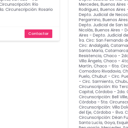
Circunscripción: Río
Mercedes
,
Buenos Aires 
a. Circunscripción: Rosario
Rodriguez
,
Buenos Aires 
Depto. Judicial de Neco
Pergamino
,
Buenos Aires
Depto. Judicial de San Is
Nicolás
,
Buenos Aires - D
Contactar
Aires - Depto. Judicial
1ra. Circ: San Fernando 
Circ: Andalgalá
,
Catamarc
Santa María
,
Catamarca -
Resistencia
,
Chaco - 2da
Villa Ángela
,
Chaco - 4ta
Martín
,
Chaco - 6ta. Circ
Comodoro Rivadavia
,
Ch
Puelo
,
Chubut - Circ. Pu
- Circ. Sarmiento
,
Chubut
Circunscripción: Río Ter
Capital
,
Córdoba - 2da. C
Circunscripción: Bell Ville
Córdoba - 5ta. Circunscr
Circunscripción: Villa Do
del Eje
,
Córdoba - 8va. C
Circunscripción: Déan F
Santa Lucía, Goya, Esqui
Perugorría, Mercedes, S