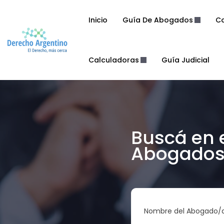
Inicio
Guía De Abogados
Co
Calculadoras
Guía Judicial
Buscá en 
Abogados 
Nombre del Abogado/