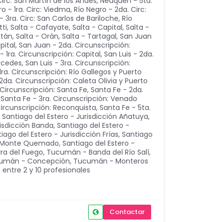
irc: San Martín de los Andes
,
Neuquén - 5ta.
ro - 1ra. Circ: Viedma
,
Río Negro - 2da. Circ:
- 3ra. Circ: San Carlos de Bariloche
,
Río
tti
,
Salta - Cafayate
,
Salta - Capital
,
Salta -
etán
,
Salta - Orán
,
Salta - Tartagal
,
San Juan
pital
,
San Juan - 2da. Circunscripción:
- 1ra. Circunscripción: Capital
,
San Luis - 2da.
ercedes
,
San Luis - 3ra. Circunscripción:
1ra. Circunscripción: Río Gallegos y Puerto
2da. Circunscripción: Caleta Olivia y Puerto
 Circunscripción: Santa Fe
,
Santa Fe - 2da.
,
Santa Fe - 3ra. Circunscripción: Venado
Circunscripción: Reconquista
,
Santa Fe - 5ta.
,
Santiago del Estero - Jurisdicción Añatuya
,
risdicción Banda
,
Santiago del Estero -
iago del Estero - Jurisdicción Frías
,
Santiago
ón Monte Quemado
,
Santiago del Estero -
rra del Fuego
,
Tucumán - Banda del Río Salí
,
umán - Concepción
,
Tucumán - Monteros
 entre 2 y 10 profesionales
Contactar