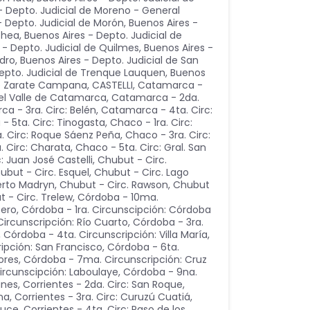
- Depto. Judicial de Moreno - General
- Depto. Judicial de Morón
,
Buenos Aires -
chea
,
Buenos Aires - Depto. Judicial de
 - Depto. Judicial de Quilmes
,
Buenos Aires -
idro
,
Buenos Aires - Depto. Judicial de San
epto. Judicial de Trenque Lauquen
,
Buenos
 de Zarate Campana
,
CASTELLI
,
Catamarca -
del Valle de Catamarca
,
Catamarca - 2da.
a - 3ra. Circ: Belén
,
Catamarca - 4ta. Circ:
 5ta. Circ: Tinogasta
,
Chaco - 1ra. Circ:
. Circ: Roque Sáenz Peña
,
Chaco - 3ra. Circ:
. Circ: Charata
,
Chaco - 5ta. Circ: Gral. San
: Juan José Castelli
,
Chubut - Circ.
ubut - Circ. Esquel
,
Chubut - Circ. Lago
erto Madryn
,
Chubut - Circ. Rawson
,
Chubut
 - Circ. Trelew
,
Córdoba - 10ma.
cero
,
Córdoba - 1ra. Circunscipción: Córdoba
ircunscripción: Río Cuarto
,
Córdoba - 3ra.
,
Córdoba - 4ta. Circunscripción: Villa María
,
ipción: San Francisco
,
Córdoba - 6ta.
lores
,
Córdoba - 7ma. Circunscripción: Cruz
ircunscipción: Laboulaye
,
Córdoba - 9na.
unes
,
Corrientes - 2da. Circ: San Roque,
na
,
Corrientes - 3ra. Circ: Curuzú Cuatiá,
auce
,
Corrientes - 4ta. Circ: Paso de los