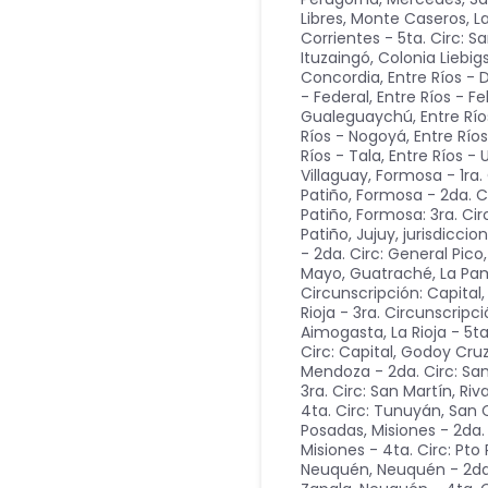
Libres, Monte Caseros, L
Corrientes - 5ta. Circ: S
Ituzaingó, Colonia Liebig
Concordia
,
Entre Ríos -
- Federal
,
Entre Ríos - Fe
Gualeguaychú
,
Entre Río
Ríos - Nogoyá
,
Entre Río
Ríos - Tala
,
Entre Ríos -
Villaguay
,
Formosa - 1ra. 
Patiño
,
Formosa - 2da. Ci
Patiño
,
Formosa: 3ra. Ci
Patiño
,
Jujuy
,
jurisdiccion
- 2da. Circ: General Pico
Mayo, Guatraché
,
La Pam
Circunscripción: Capital
Rioja - 3ra. Circunscripc
Aimogasta
,
La Rioja - 5t
Circ: Capital, Godoy Cru
Mendoza - 2da. Circ: San
3ra. Circ: San Martín, Ri
4ta. Circ: Tunuyán, San
Posadas
,
Misiones - 2da.
Misiones - 4ta. Circ: Pto 
Neuquén
,
Neuquén - 2da.