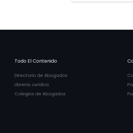
Todo El Contenido
Co
Directorio de Abogados
Co
Librería Jurídica
Po
Colegios de Abogados
Pu