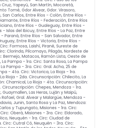
a Cruz, Yapeyú, San Martín, Mocoretá
,
anto Tomé, Gdor Alvear, Gdor. Virasoro,
s, San Carlos
,
Entre Ríos - Colón
,
Entre Ríos -
 Diamante
,
Entre Ríos - Federación
,
Entre Ríos
liciano
,
Entre Ríos - Gualeguay
,
Entre Ríos -
s - Islas del Ibicuy
,
Entre Ríos - La Paz
,
Entre
s - Paraná
,
Entre Ríos - San Salvador
,
Entre
 Uruguay
,
Entre Ríos - Victoria
,
Entre Ríos -
Circ: Formosa, Laishí, Pirané, Sureste de
rc: Clorinda, Pilcomayo, Pilagás, Nordeste de
rc: Bermejo, Matacos, Ramón Lista, Oeste de
,
La Pampa - 1ra. Circ: Santa Rosa
,
La Pampa
,
La Pampa - 3ra. Circ: Gral. Acha, 25 de
pa - 4ta. Circ: Victorica
,
La Rioja - 1ra.
,
La Rioja - 2da. Circunscripción: Chilecito
,
La
ión: Chamical
,
La Rioja - 4ta. Circunscripción:
a. Circunscripción: Chepes
,
Mendoza - 1ra.
z, Guaymallen, Las Heras, Luján y Maipú
,
 Rafael, Gral. Alvear y Malargüe
,
Mendoza -
vadavia, Junin, Santa Rosa y La Paz
,
Mendoza:
 Carlos y Tupungato
,
Misiones - 1ra. Circ:
 Circ: Oberá
,
Misiones - 3ra. Circ: Eldorado
,
Rico
,
Neuquén - 1ra. Circ: Ciudad de
 Circ: Cutral Có
,
Neuquén - 3ra. Circ: