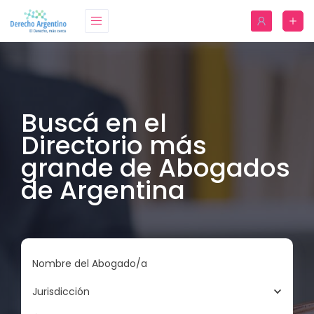
Buscá en el
Directorio más
grande de Abogados
de Argentina
Nombre del Abogado/a
Jurisdicción