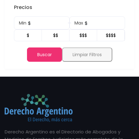
Precios
$
$
Min
Max
$
$$
$$$
$$$$
Buscar
Limpiar Filtros
Derecho Argentino es el Directorio de Abogados y