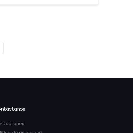
ntactanos
ntactanos
lítica de privacidad