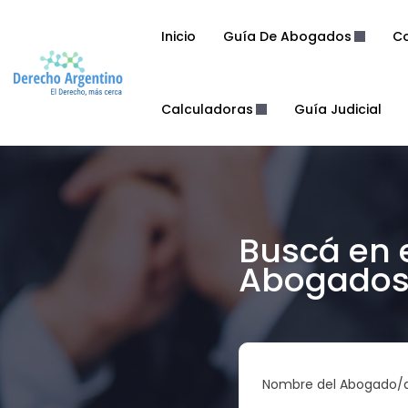
Inicio
Guía De Abogados
Co
Calculadoras
Guía Judicial
Buscá en 
Abogados 
Nombre del Abogado/