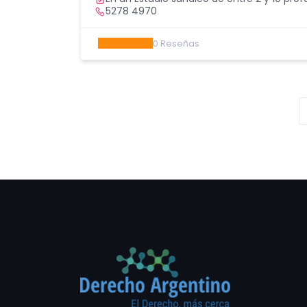
5278 4970
0
Reseñas