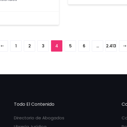
1
2
3
4
5
6
…
2.413
Todo El Contenido
Co
Directorio de Abogados
Co
Librería Jurídica
Po