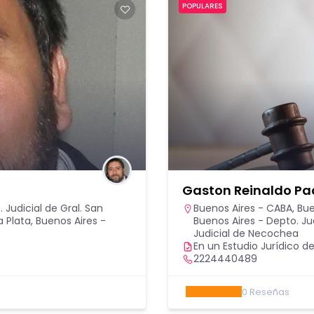
POPULARES
Gaston Reinaldo Pao
 Judicial de Gral. San
Buenos Aires - CABA
,
Bue
a Plata
,
Buenos Aires -
Buenos Aires - Depto. Jud
Judicial de Necochea
En un Estudio Jurídico de
2224440489
0
Reseñas