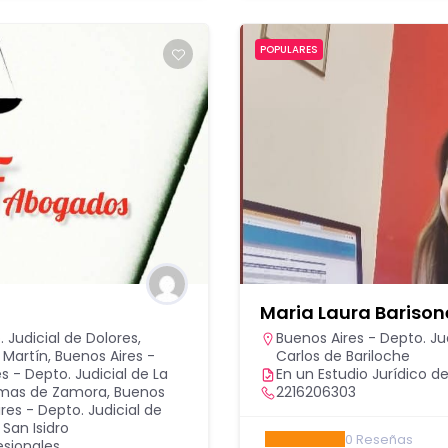
POPULARES
Maria Laura Barison
 Judicial de Dolores
,
Buenos Aires - Depto. Jud
n Martín
,
Buenos Aires -
Carlos de Bariloche
s - Depto. Judicial de La
En un Estudio Jurídico de
Lomas de Zamora
,
Buenos
2216206303
res - Depto. Judicial de
 San Isidro
0
Reseñas
esionales