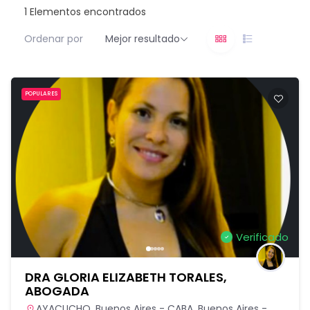
1
Elementos encontrados
Ordenar por
Mejor resultado
POPULARES
Verificado
DRA GLORIA ELIZABETH TORALES,
ABOGADA
AYACUCHO
,
Buenos Aires - CABA
,
Buenos Aires -