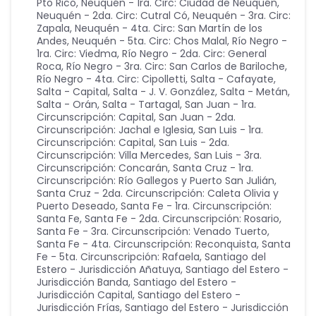
Pto Rico
,
Neuquén - 1ra. Circ: Ciudad de Neuquén
,
Neuquén - 2da. Circ: Cutral Có
,
Neuquén - 3ra. Circ:
Zapala
,
Neuquén - 4ta. Circ: San Martín de los
Andes
,
Neuquén - 5ta. Circ: Chos Malal
,
Río Negro -
1ra. Circ: Viedma
,
Río Negro - 2da. Circ: General
Roca
,
Río Negro - 3ra. Circ: San Carlos de Bariloche
,
Río Negro - 4ta. Circ: Cipolletti
,
Salta - Cafayate
,
Salta - Capital
,
Salta - J. V. González
,
Salta - Metán
,
Salta - Orán
,
Salta - Tartagal
,
San Juan - 1ra.
Circunscripción: Capital
,
San Juan - 2da.
Circunscripción: Jachal e Iglesia
,
San Luis - 1ra.
Circunscripción: Capital
,
San Luis - 2da.
Circunscripción: Villa Mercedes
,
San Luis - 3ra.
Circunscripción: Concarán
,
Santa Cruz - 1ra.
Circunscripción: Río Gallegos y Puerto San Julián
,
Santa Cruz - 2da. Circunscripción: Caleta Olivia y
Puerto Deseado
,
Santa Fe - 1ra. Circunscripción:
Santa Fe
,
Santa Fe - 2da. Circunscripción: Rosario
,
Santa Fe - 3ra. Circunscripción: Venado Tuerto
,
Santa Fe - 4ta. Circunscripción: Reconquista
,
Santa
Fe - 5ta. Circunscripción: Rafaela
,
Santiago del
Estero - Jurisdicción Añatuya
,
Santiago del Estero -
Jurisdicción Banda
,
Santiago del Estero -
Jurisdicción Capital
,
Santiago del Estero -
Jurisdicción Frías
,
Santiago del Estero - Jurisdicción