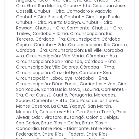
Ángela
,
Chaco - 4ta. Circ: Charata
,
Chaco - 5ta.
Circ: Gral. San Martín
,
Chaco - 6ta. Circ: Juan José
Castelli
,
Chubut - Circ. Comodoro Rivadavia
,
Chubut - Circ. Esquel
,
Chubut - Circ. Lago Puelo
,
Chubut - Circ. Puerto Madryn
,
Chubut - Circ.
Rawson
,
Chubut - Circ. Sarmiento
,
Chubut - Circ.
Trelew
,
Córdoba - 10ma. Circunscripción: Río
Tercero
,
Córdoba - 1ra. Circunscipción: Córdoba
Capital
,
Córdoba - 2da. Circunscripción: Río Cuarto
,
Córdoba - 3ra. Circunscripción: Bell Ville
,
Córdoba -
4ta. Circunscripción: Villa María
,
Córdoba - 5ta.
Circunscripción: San Francisco
,
Córdoba - 6ta.
Circunscripción: Villa Dolores
,
Córdoba - 7ma.
Circunscripción: Cruz del Eje
,
Córdoba - 8va.
Circunscipción: Laboulaye
,
Córdoba - 9na.
Circunscripción: Déan Funes
,
Corrientes - 2da. Circ:
San Roque, Santa Lucía, Goya, Esquina
,
Corrientes -
3ra. Circ: Curuzú Cuatiá, Perugorría, Mercedes,
Sauce
,
Corrientes - 4ta. Circ: Paso de los Libres,
Monte Caseros, La Cruz, Yapeyú, San Martín,
Mocoretá
,
Corrientes - 5ta. Circ: Santo Tomé, Gdor
Alvear, Gdor. Virasoro, Ituzaingó, Colonia Liebigs,
San Carlos
,
Entre Ríos - Colón
,
Entre Ríos -
Concordia
,
Entre Ríos - Diamante
,
Entre Ríos -
Federación
,
Entre Ríos - Federal
,
Entre Ríos -