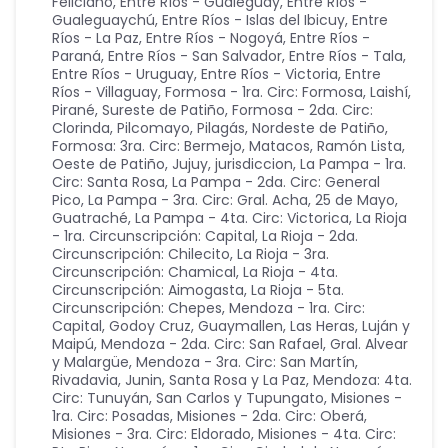
Feliciano
,
Entre Ríos - Gualeguay
,
Entre Ríos -
Gualeguaychú
,
Entre Ríos - Islas del Ibicuy
,
Entre
Ríos - La Paz
,
Entre Ríos - Nogoyá
,
Entre Ríos -
Paraná
,
Entre Ríos - San Salvador
,
Entre Ríos - Tala
,
Entre Ríos - Uruguay
,
Entre Ríos - Victoria
,
Entre
Ríos - Villaguay
,
Formosa - 1ra. Circ: Formosa, Laishí,
Pirané, Sureste de Patiño
,
Formosa - 2da. Circ:
Clorinda, Pilcomayo, Pilagás, Nordeste de Patiño
,
Formosa: 3ra. Circ: Bermejo, Matacos, Ramón Lista,
Oeste de Patiño
,
Jujuy
,
jurisdiccion
,
La Pampa - 1ra.
Circ: Santa Rosa
,
La Pampa - 2da. Circ: General
Pico
,
La Pampa - 3ra. Circ: Gral. Acha, 25 de Mayo,
Guatraché
,
La Pampa - 4ta. Circ: Victorica
,
La Rioja
- 1ra. Circunscripción: Capital
,
La Rioja - 2da.
Circunscripción: Chilecito
,
La Rioja - 3ra.
Circunscripción: Chamical
,
La Rioja - 4ta.
Circunscripción: Aimogasta
,
La Rioja - 5ta.
Circunscripción: Chepes
,
Mendoza - 1ra. Circ:
Capital, Godoy Cruz, Guaymallen, Las Heras, Luján y
Maipú
,
Mendoza - 2da. Circ: San Rafael, Gral. Alvear
y Malargüe
,
Mendoza - 3ra. Circ: San Martín,
Rivadavia, Junin, Santa Rosa y La Paz
,
Mendoza: 4ta.
Circ: Tunuyán, San Carlos y Tupungato
,
Misiones -
1ra. Circ: Posadas
,
Misiones - 2da. Circ: Oberá
,
Misiones - 3ra. Circ: Eldorado
,
Misiones - 4ta. Circ: