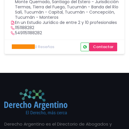
Monte Quemado
,
Santiago del Estero - Jurisdicción
Termas
,
Tierra del Fuego
,
Tucumán - Banda del Río
Salí
,
Tucumán - Capital
,
Tucumán - Concepción
,
Tucumán - Monteros
En un Estudio Jurídico de entre 2 y 10 profesionales
1151188282
5491151188282
0
Reseñas
Contactar
Derecho Argentino es el Directorio de Abogados y