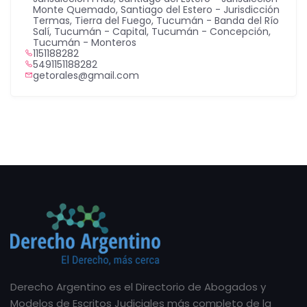
Monte Quemado
,
Santiago del Estero - Jurisdicción
Termas
,
Tierra del Fuego
,
Tucumán - Banda del Río
Salí
,
Tucumán - Capital
,
Tucumán - Concepción
,
Tucumán - Monteros
1151188282
5491151188282
getorales@gmail.com
Derecho Argentino es el Directorio de Abogados y
Modelos de Escritos Judiciales más completo de la