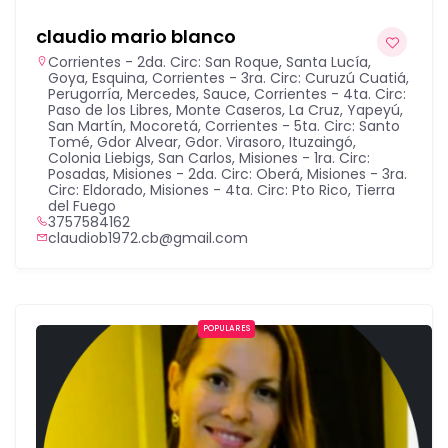
claudio mario blanco
Corrientes - 2da. Circ: San Roque, Santa Lucía,
Goya, Esquina
,
Corrientes - 3ra. Circ: Curuzú Cuatiá,
Perugorría, Mercedes, Sauce
,
Corrientes - 4ta. Circ:
Paso de los Libres, Monte Caseros, La Cruz, Yapeyú,
San Martín, Mocoretá
,
Corrientes - 5ta. Circ: Santo
Tomé, Gdor Alvear, Gdor. Virasoro, Ituzaingó,
Colonia Liebigs, San Carlos
,
Misiones - 1ra. Circ:
Posadas
,
Misiones - 2da. Circ: Oberá
,
Misiones - 3ra.
Circ: Eldorado
,
Misiones - 4ta. Circ: Pto Rico
,
Tierra
del Fuego
3757584162
claudiob1972.cb@gmail.com
POPULARES