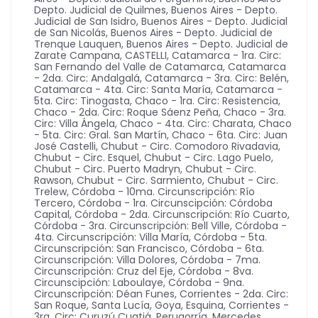
Depto. Judicial de Quilmes
,
Buenos Aires - Depto.
Judicial de San Isidro
,
Buenos Aires - Depto. Judicial
de San Nicolás
,
Buenos Aires - Depto. Judicial de
Trenque Lauquen
,
Buenos Aires - Depto. Judicial de
Zarate Campana
,
CASTELLI
,
Catamarca - 1ra. Circ:
San Fernando del Valle de Catamarca
,
Catamarca
- 2da. Circ: Andalgalá
,
Catamarca - 3ra. Circ: Belén
,
Catamarca - 4ta. Circ: Santa María
,
Catamarca -
5ta. Circ: Tinogasta
,
Chaco - 1ra. Circ: Resistencia
,
Chaco - 2da. Circ: Roque Sáenz Peña
,
Chaco - 3ra.
Circ: Villa Ángela
,
Chaco - 4ta. Circ: Charata
,
Chaco
- 5ta. Circ: Gral. San Martín
,
Chaco - 6ta. Circ: Juan
José Castelli
,
Chubut - Circ. Comodoro Rivadavia
,
Chubut - Circ. Esquel
,
Chubut - Circ. Lago Puelo
,
Chubut - Circ. Puerto Madryn
,
Chubut - Circ.
Rawson
,
Chubut - Circ. Sarmiento
,
Chubut - Circ.
Trelew
,
Córdoba - 10ma. Circunscripción: Río
Tercero
,
Córdoba - 1ra. Circunscipción: Córdoba
Capital
,
Córdoba - 2da. Circunscripción: Río Cuarto
,
Córdoba - 3ra. Circunscripción: Bell Ville
,
Córdoba -
4ta. Circunscripción: Villa María
,
Córdoba - 5ta.
Circunscripción: San Francisco
,
Córdoba - 6ta.
Circunscripción: Villa Dolores
,
Córdoba - 7ma.
Circunscripción: Cruz del Eje
,
Córdoba - 8va.
Circunscipción: Laboulaye
,
Córdoba - 9na.
Circunscripción: Déan Funes
,
Corrientes - 2da. Circ:
San Roque, Santa Lucía, Goya, Esquina
,
Corrientes -
3ra. Circ: Curuzú Cuatiá, Perugorría, Mercedes,