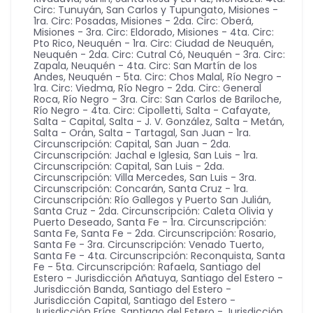
Circ: Tunuyán, San Carlos y Tupungato
,
Misiones -
1ra. Circ: Posadas
,
Misiones - 2da. Circ: Oberá
,
Misiones - 3ra. Circ: Eldorado
,
Misiones - 4ta. Circ:
Pto Rico
,
Neuquén - 1ra. Circ: Ciudad de Neuquén
,
Neuquén - 2da. Circ: Cutral Có
,
Neuquén - 3ra. Circ:
Zapala
,
Neuquén - 4ta. Circ: San Martín de los
Andes
,
Neuquén - 5ta. Circ: Chos Malal
,
Río Negro -
1ra. Circ: Viedma
,
Río Negro - 2da. Circ: General
Roca
,
Río Negro - 3ra. Circ: San Carlos de Bariloche
,
Río Negro - 4ta. Circ: Cipolletti
,
Salta - Cafayate
,
Salta - Capital
,
Salta - J. V. González
,
Salta - Metán
,
Salta - Orán
,
Salta - Tartagal
,
San Juan - 1ra.
Circunscripción: Capital
,
San Juan - 2da.
Circunscripción: Jachal e Iglesia
,
San Luis - 1ra.
Circunscripción: Capital
,
San Luis - 2da.
Circunscripción: Villa Mercedes
,
San Luis - 3ra.
Circunscripción: Concarán
,
Santa Cruz - 1ra.
Circunscripción: Río Gallegos y Puerto San Julián
,
Santa Cruz - 2da. Circunscripción: Caleta Olivia y
Puerto Deseado
,
Santa Fe - 1ra. Circunscripción:
Santa Fe
,
Santa Fe - 2da. Circunscripción: Rosario
,
Santa Fe - 3ra. Circunscripción: Venado Tuerto
,
Santa Fe - 4ta. Circunscripción: Reconquista
,
Santa
Fe - 5ta. Circunscripción: Rafaela
,
Santiago del
Estero - Jurisdicción Añatuya
,
Santiago del Estero -
Jurisdicción Banda
,
Santiago del Estero -
Jurisdicción Capital
,
Santiago del Estero -
Jurisdicción Frías
,
Santiago del Estero - Jurisdicción