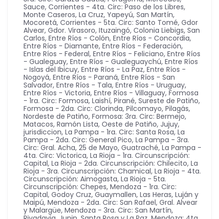
Sauce
,
Corrientes - 4ta. Circ: Paso de los Libres,
Monte Caseros, La Cruz, Yapeyú, San Martín,
Mocoretá
,
Corrientes - 5ta. Circ: Santo Tomé, Gdor
Alvear, Gdor. Virasoro, Ituzaingó, Colonia Liebigs, San
Carlos
,
Entre Ríos - Colón
,
Entre Ríos - Concordia
,
Entre Ríos - Diamante
,
Entre Ríos - Federación
,
Entre Ríos - Federal
,
Entre Ríos - Feliciano
,
Entre Ríos
- Gualeguay
,
Entre Ríos - Gualeguaychú
,
Entre Ríos
- Islas del Ibicuy
,
Entre Ríos - La Paz
,
Entre Ríos -
Nogoyá
,
Entre Ríos - Paraná
,
Entre Ríos - San
Salvador
,
Entre Ríos - Tala
,
Entre Ríos - Uruguay
,
Entre Ríos - Victoria
,
Entre Ríos - Villaguay
,
Formosa
- 1ra. Circ: Formosa, Laishí, Pirané, Sureste de Patiño
,
Formosa - 2da. Circ: Clorinda, Pilcomayo, Pilagás,
Nordeste de Patiño
,
Formosa: 3ra. Circ: Bermejo,
Matacos, Ramón Lista, Oeste de Patiño
,
Jujuy
,
jurisdiccion
,
La Pampa - 1ra. Circ: Santa Rosa
,
La
Pampa - 2da. Circ: General Pico
,
La Pampa - 3ra.
Circ: Gral. Acha, 25 de Mayo, Guatraché
,
La Pampa -
4ta. Circ: Victorica
,
La Rioja - 1ra. Circunscripción:
Capital
,
La Rioja - 2da. Circunscripción: Chilecito
,
La
Rioja - 3ra. Circunscripción: Chamical
,
La Rioja - 4ta.
Circunscripción: Aimogasta
,
La Rioja - 5ta.
Circunscripción: Chepes
,
Mendoza - 1ra. Circ:
Capital, Godoy Cruz, Guaymallen, Las Heras, Luján y
Maipú
,
Mendoza - 2da. Circ: San Rafael, Gral. Alvear
y Malargüe
,
Mendoza - 3ra. Circ: San Martín,
Rivadavia, Junin, Santa Rosa y La Paz
,
Mendoza: 4ta.