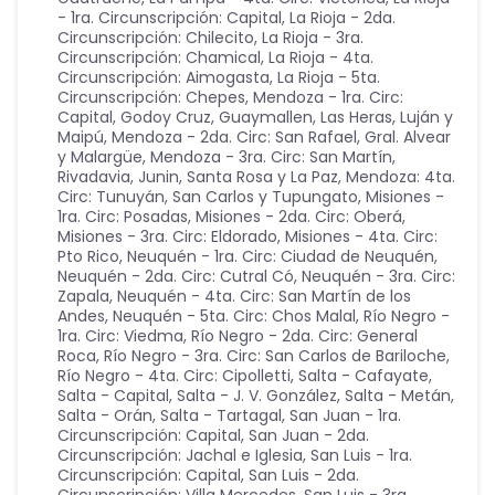
- 1ra. Circunscripción: Capital
,
La Rioja - 2da.
Circunscripción: Chilecito
,
La Rioja - 3ra.
Circunscripción: Chamical
,
La Rioja - 4ta.
Circunscripción: Aimogasta
,
La Rioja - 5ta.
Circunscripción: Chepes
,
Mendoza - 1ra. Circ:
Capital, Godoy Cruz, Guaymallen, Las Heras, Luján y
Maipú
,
Mendoza - 2da. Circ: San Rafael, Gral. Alvear
y Malargüe
,
Mendoza - 3ra. Circ: San Martín,
Rivadavia, Junin, Santa Rosa y La Paz
,
Mendoza: 4ta.
Circ: Tunuyán, San Carlos y Tupungato
,
Misiones -
1ra. Circ: Posadas
,
Misiones - 2da. Circ: Oberá
,
Misiones - 3ra. Circ: Eldorado
,
Misiones - 4ta. Circ:
Pto Rico
,
Neuquén - 1ra. Circ: Ciudad de Neuquén
,
Neuquén - 2da. Circ: Cutral Có
,
Neuquén - 3ra. Circ:
Zapala
,
Neuquén - 4ta. Circ: San Martín de los
Andes
,
Neuquén - 5ta. Circ: Chos Malal
,
Río Negro -
1ra. Circ: Viedma
,
Río Negro - 2da. Circ: General
Roca
,
Río Negro - 3ra. Circ: San Carlos de Bariloche
,
Río Negro - 4ta. Circ: Cipolletti
,
Salta - Cafayate
,
Salta - Capital
,
Salta - J. V. González
,
Salta - Metán
,
Salta - Orán
,
Salta - Tartagal
,
San Juan - 1ra.
Circunscripción: Capital
,
San Juan - 2da.
Circunscripción: Jachal e Iglesia
,
San Luis - 1ra.
Circunscripción: Capital
,
San Luis - 2da.