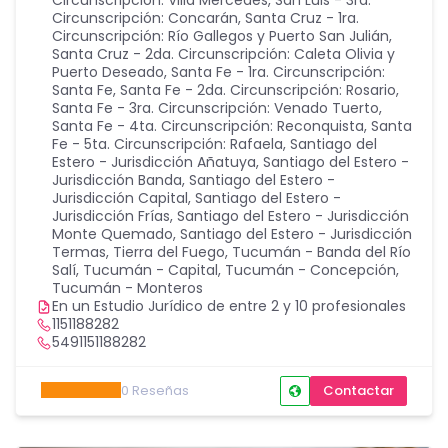
Circunscripción: Villa Mercedes
,
San Luis - 3ra.
Circunscripción: Concarán
,
Santa Cruz - 1ra.
Circunscripción: Río Gallegos y Puerto San Julián
,
Santa Cruz - 2da. Circunscripción: Caleta Olivia y
Puerto Deseado
,
Santa Fe - 1ra. Circunscripción:
Santa Fe
,
Santa Fe - 2da. Circunscripción: Rosario
,
Santa Fe - 3ra. Circunscripción: Venado Tuerto
,
Santa Fe - 4ta. Circunscripción: Reconquista
,
Santa
Fe - 5ta. Circunscripción: Rafaela
,
Santiago del
Estero - Jurisdicción Añatuya
,
Santiago del Estero -
Jurisdicción Banda
,
Santiago del Estero -
Jurisdicción Capital
,
Santiago del Estero -
Jurisdicción Frías
,
Santiago del Estero - Jurisdicción
Monte Quemado
,
Santiago del Estero - Jurisdicción
Termas
,
Tierra del Fuego
,
Tucumán - Banda del Río
Salí
,
Tucumán - Capital
,
Tucumán - Concepción
,
Tucumán - Monteros
En un Estudio Jurídico de entre 2 y 10 profesionales
1151188282
5491151188282
0
Reseñas
Contactar