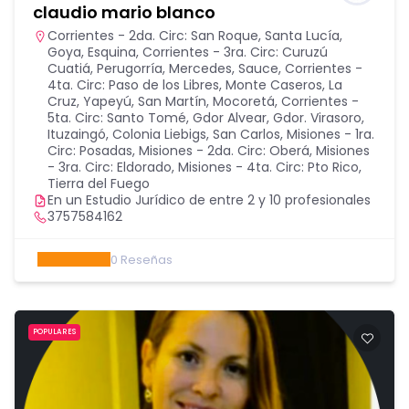
claudio mario blanco
Corrientes - 2da. Circ: San Roque, Santa Lucía,
Goya, Esquina
,
Corrientes - 3ra. Circ: Curuzú
Cuatiá, Perugorría, Mercedes, Sauce
,
Corrientes -
4ta. Circ: Paso de los Libres, Monte Caseros, La
Cruz, Yapeyú, San Martín, Mocoretá
,
Corrientes -
5ta. Circ: Santo Tomé, Gdor Alvear, Gdor. Virasoro,
Ituzaingó, Colonia Liebigs, San Carlos
,
Misiones - 1ra.
Circ: Posadas
,
Misiones - 2da. Circ: Oberá
,
Misiones
- 3ra. Circ: Eldorado
,
Misiones - 4ta. Circ: Pto Rico
,
Tierra del Fuego
En un Estudio Jurídico de entre 2 y 10 profesionales
3757584162
0
Reseñas
POPULARES