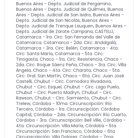
Buenos Aires - Depto. Judicial de Pergamino
,
Buenos Aires - Depto. Judicial de Quilmes
,
Buenos
Aires - Depto. Judicial de San Isidro
,
Buenos Aires -
Depto. Judicial de San Nicolás
,
Buenos Aires -
Depto. Judicial de Trenque Lauquen
,
Buenos Aires -
Depto. Judicial de Zarate Campana
,
CASTELLI
,
Catamarca - 1ra. Circ: San Fernando del Valle de
Catamarca
,
Catamarca - 2da. Circ: Andalgalá
,
Catamarca - 3ra. Circ: Belén
,
Catamarca - 4ta.
Circ: Santa María
,
Catamarca - 5ta. Circ:
Tinogasta
,
Chaco - 1ra. Circ: Resistencia
,
Chaco -
2da. Circ: Roque Sáenz Peña
,
Chaco - 3ra. Circ: Villa
Ángela
,
Chaco - 4ta. Circ: Charata
,
Chaco - 5ta.
Circ: Gral. San Martín
,
Chaco - 6ta. Circ: Juan José
Castelli
,
Chubut - Circ. Comodoro Rivadavia
,
Chubut - Circ. Esquel
,
Chubut - Circ. Lago Puelo
,
Chubut - Circ. Puerto Madryn
,
Chubut - Circ.
Rawson
,
Chubut - Circ. Sarmiento
,
Chubut - Circ.
Trelew
,
Córdoba - 10ma. Circunscripción: Río
Tercero
,
Córdoba - 1ra. Circunscipción: Córdoba
Capital
,
Córdoba - 2da. Circunscripción: Río Cuarto
,
Córdoba - 3ra. Circunscripción: Bell Ville
,
Córdoba -
4ta. Circunscripción: Villa María
,
Córdoba - 5ta.
Circunscripción: San Francisco
,
Córdoba - 6ta.
Circunscripción: Villa Dolores
,
Córdoba - 7ma.