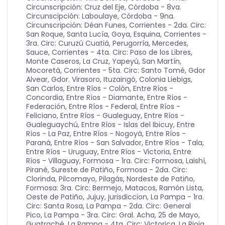
Circunscripción: Cruz del Eje
,
Córdoba - 8va.
Circunscipción: Laboulaye
,
Córdoba - 9na.
Circunscripción: Déan Funes
,
Corrientes - 2da. Circ:
San Roque, Santa Lucía, Goya, Esquina
,
Corrientes -
3ra. Circ: Curuzú Cuatiá, Perugorría, Mercedes,
Sauce
,
Corrientes - 4ta. Circ: Paso de los Libres,
Monte Caseros, La Cruz, Yapeyú, San Martín,
Mocoretá
,
Corrientes - 5ta. Circ: Santo Tomé, Gdor
Alvear, Gdor. Virasoro, Ituzaingó, Colonia Liebigs,
San Carlos
,
Entre Ríos - Colón
,
Entre Ríos -
Concordia
,
Entre Ríos - Diamante
,
Entre Ríos -
Federación
,
Entre Ríos - Federal
,
Entre Ríos -
Feliciano
,
Entre Ríos - Gualeguay
,
Entre Ríos -
Gualeguaychú
,
Entre Ríos - Islas del Ibicuy
,
Entre
Ríos - La Paz
,
Entre Ríos - Nogoyá
,
Entre Ríos -
Paraná
,
Entre Ríos - San Salvador
,
Entre Ríos - Tala
,
Entre Ríos - Uruguay
,
Entre Ríos - Victoria
,
Entre
Ríos - Villaguay
,
Formosa - 1ra. Circ: Formosa, Laishí,
Pirané, Sureste de Patiño
,
Formosa - 2da. Circ:
Clorinda, Pilcomayo, Pilagás, Nordeste de Patiño
,
Formosa: 3ra. Circ: Bermejo, Matacos, Ramón Lista,
Oeste de Patiño
,
Jujuy
,
jurisdiccion
,
La Pampa - 1ra.
Circ: Santa Rosa
,
La Pampa - 2da. Circ: General
Pico
,
La Pampa - 3ra. Circ: Gral. Acha, 25 de Mayo,
Guatraché
,
La Pampa - 4ta. Circ: Victorica
,
La Rioja