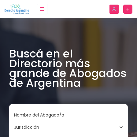
Buscá en el
Directorio más
grande de Abogados
de Argentina
Nombre del Abogado/a
Jurisdicción