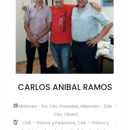
CARLOS ANIBAL RAMOS
Misiones - 1ra. Circ: Posadas
Misiones - 2da.
,
Circ: Oberá
Civil — Daños y Perjuicios
Civil — Daños y
,