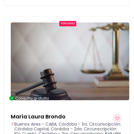
POPULARES
Consulta gratuita
María Laura Brondo
Buenos Aires - CABA
,
Córdoba - 1ra. Circunscipción:
Córdoba Capital
,
Córdoba - 2da. Circunscripción:
Río Cuarto
,
Córdoba - 3ra. Circunscripción: Bell Ville
,