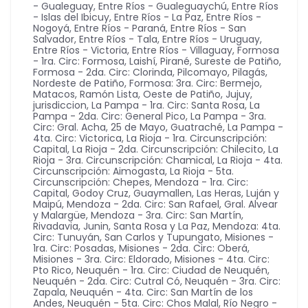
- Gualeguay
,
Entre Ríos - Gualeguaychú
,
Entre Ríos
- Islas del Ibicuy
,
Entre Ríos - La Paz
,
Entre Ríos -
Nogoyá
,
Entre Ríos - Paraná
,
Entre Ríos - San
Salvador
,
Entre Ríos - Tala
,
Entre Ríos - Uruguay
,
Entre Ríos - Victoria
,
Entre Ríos - Villaguay
,
Formosa
- 1ra. Circ: Formosa, Laishí, Pirané, Sureste de Patiño
,
Formosa - 2da. Circ: Clorinda, Pilcomayo, Pilagás,
Nordeste de Patiño
,
Formosa: 3ra. Circ: Bermejo,
Matacos, Ramón Lista, Oeste de Patiño
,
Jujuy
,
jurisdiccion
,
La Pampa - 1ra. Circ: Santa Rosa
,
La
Pampa - 2da. Circ: General Pico
,
La Pampa - 3ra.
Circ: Gral. Acha, 25 de Mayo, Guatraché
,
La Pampa -
4ta. Circ: Victorica
,
La Rioja - 1ra. Circunscripción:
Capital
,
La Rioja - 2da. Circunscripción: Chilecito
,
La
Rioja - 3ra. Circunscripción: Chamical
,
La Rioja - 4ta.
Circunscripción: Aimogasta
,
La Rioja - 5ta.
Circunscripción: Chepes
,
Mendoza - 1ra. Circ:
Capital, Godoy Cruz, Guaymallen, Las Heras, Luján y
Maipú
,
Mendoza - 2da. Circ: San Rafael, Gral. Alvear
y Malargüe
,
Mendoza - 3ra. Circ: San Martín,
Rivadavia, Junin, Santa Rosa y La Paz
,
Mendoza: 4ta.
Circ: Tunuyán, San Carlos y Tupungato
,
Misiones -
1ra. Circ: Posadas
,
Misiones - 2da. Circ: Oberá
,
Misiones - 3ra. Circ: Eldorado
,
Misiones - 4ta. Circ:
Pto Rico
,
Neuquén - 1ra. Circ: Ciudad de Neuquén
,
Neuquén - 2da. Circ: Cutral Có
,
Neuquén - 3ra. Circ:
Zapala
,
Neuquén - 4ta. Circ: San Martín de los
Andes
,
Neuquén - 5ta. Circ: Chos Malal
,
Río Negro -