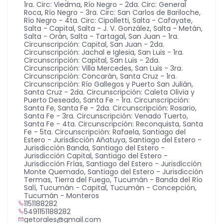
1ra. Circ: Viedma
,
Río Negro - 2da. Circ: General
Roca
,
Río Negro - 3ra. Circ: San Carlos de Bariloche
,
Río Negro - 4ta. Circ: Cipolletti
,
Salta - Cafayate
,
Salta - Capital
,
Salta - J. V. González
,
Salta - Metán
,
Salta - Orán
,
Salta - Tartagal
,
San Juan - 1ra.
Circunscripción: Capital
,
San Juan - 2da.
Circunscripción: Jachal e Iglesia
,
San Luis - 1ra.
Circunscripción: Capital
,
San Luis - 2da.
Circunscripción: Villa Mercedes
,
San Luis - 3ra.
Circunscripción: Concarán
,
Santa Cruz - 1ra.
Circunscripción: Río Gallegos y Puerto San Julián
,
Santa Cruz - 2da. Circunscripción: Caleta Olivia y
Puerto Deseado
,
Santa Fe - 1ra. Circunscripción:
Santa Fe
,
Santa Fe - 2da. Circunscripción: Rosario
,
Santa Fe - 3ra. Circunscripción: Venado Tuerto
,
Santa Fe - 4ta. Circunscripción: Reconquista
,
Santa
Fe - 5ta. Circunscripción: Rafaela
,
Santiago del
Estero - Jurisdicción Añatuya
,
Santiago del Estero -
Jurisdicción Banda
,
Santiago del Estero -
Jurisdicción Capital
,
Santiago del Estero -
Jurisdicción Frías
,
Santiago del Estero - Jurisdicción
Monte Quemado
,
Santiago del Estero - Jurisdicción
Termas
,
Tierra del Fuego
,
Tucumán - Banda del Río
Salí
,
Tucumán - Capital
,
Tucumán - Concepción
,
Tucumán - Monteros
1151188282
5491151188282
getorales@gmail.com