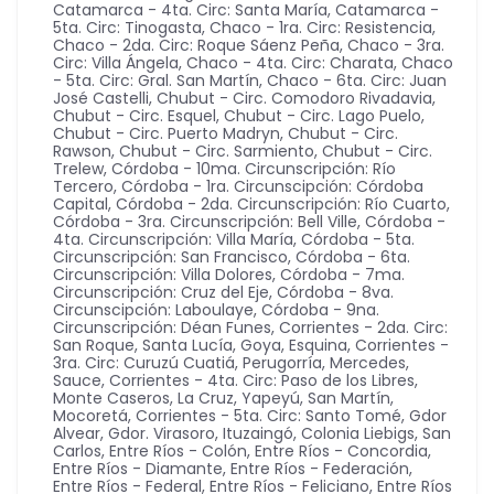
Catamarca - 4ta. Circ: Santa María
,
Catamarca -
5ta. Circ: Tinogasta
,
Chaco - 1ra. Circ: Resistencia
,
Chaco - 2da. Circ: Roque Sáenz Peña
,
Chaco - 3ra.
Circ: Villa Ángela
,
Chaco - 4ta. Circ: Charata
,
Chaco
- 5ta. Circ: Gral. San Martín
,
Chaco - 6ta. Circ: Juan
José Castelli
,
Chubut - Circ. Comodoro Rivadavia
,
Chubut - Circ. Esquel
,
Chubut - Circ. Lago Puelo
,
Chubut - Circ. Puerto Madryn
,
Chubut - Circ.
Rawson
,
Chubut - Circ. Sarmiento
,
Chubut - Circ.
Trelew
,
Córdoba - 10ma. Circunscripción: Río
Tercero
,
Córdoba - 1ra. Circunscipción: Córdoba
Capital
,
Córdoba - 2da. Circunscripción: Río Cuarto
,
Córdoba - 3ra. Circunscripción: Bell Ville
,
Córdoba -
4ta. Circunscripción: Villa María
,
Córdoba - 5ta.
Circunscripción: San Francisco
,
Córdoba - 6ta.
Circunscripción: Villa Dolores
,
Córdoba - 7ma.
Circunscripción: Cruz del Eje
,
Córdoba - 8va.
Circunscipción: Laboulaye
,
Córdoba - 9na.
Circunscripción: Déan Funes
,
Corrientes - 2da. Circ:
San Roque, Santa Lucía, Goya, Esquina
,
Corrientes -
3ra. Circ: Curuzú Cuatiá, Perugorría, Mercedes,
Sauce
,
Corrientes - 4ta. Circ: Paso de los Libres,
Monte Caseros, La Cruz, Yapeyú, San Martín,
Mocoretá
,
Corrientes - 5ta. Circ: Santo Tomé, Gdor
Alvear, Gdor. Virasoro, Ituzaingó, Colonia Liebigs, San
Carlos
,
Entre Ríos - Colón
,
Entre Ríos - Concordia
,
Entre Ríos - Diamante
,
Entre Ríos - Federación
,
Entre Ríos - Federal
,
Entre Ríos - Feliciano
,
Entre Ríos