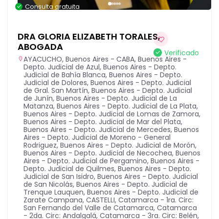
Consulta gratuita
DRA GLORIA ELIZABETH TORALES,
ABOGADA
Verificado
AYACUCHO
,
Buenos Aires - CABA
,
Buenos Aires -
Depto. Judicial de Azul
,
Buenos Aires - Depto.
Judicial de Bahía Blanca
,
Buenos Aires - Depto.
Judicial de Dolores
,
Buenos Aires - Depto. Judicial
de Gral. San Martín
,
Buenos Aires - Depto. Judicial
de Junín
,
Buenos Aires - Depto. Judicial de La
Matanza
,
Buenos Aires - Depto. Judicial de La Plata
,
Buenos Aires - Depto. Judicial de Lomas de Zamora
,
Buenos Aires - Depto. Judicial de Mar del Plata
,
Buenos Aires - Depto. Judicial de Mercedes
,
Buenos
Aires - Depto. Judicial de Moreno - General
Rodriguez
,
Buenos Aires - Depto. Judicial de Morón
,
Buenos Aires - Depto. Judicial de Necochea
,
Buenos
Aires - Depto. Judicial de Pergamino
,
Buenos Aires -
Depto. Judicial de Quilmes
,
Buenos Aires - Depto.
Judicial de San Isidro
,
Buenos Aires - Depto. Judicial
de San Nicolás
,
Buenos Aires - Depto. Judicial de
Trenque Lauquen
,
Buenos Aires - Depto. Judicial de
Zarate Campana
,
CASTELLI
,
Catamarca - 1ra. Circ:
San Fernando del Valle de Catamarca
,
Catamarca
- 2da. Circ: Andalgalá
,
Catamarca - 3ra. Circ: Belén
,