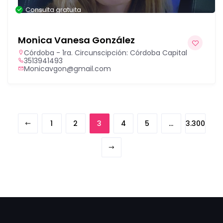
Consulta gratuita
Monica Vanesa González
Córdoba - 1ra. Circunscipción: Córdoba Capital
3513941493
Monicavgon@gmail.com
1
2
3
4
5
…
3.300