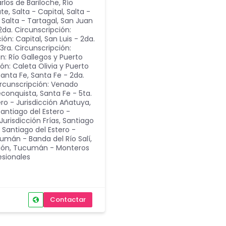
arlos de Bariloche
,
Río
ate
,
Salta - Capital
,
Salta -
,
Salta - Tartagal
,
San Juan
2da. Circunscripción:
ción: Capital
,
San Luis - 2da.
 3ra. Circunscripción:
ón: Río Gallegos y Puerto
ón: Caleta Olivia y Puerto
Santa Fe
,
Santa Fe - 2da.
ircunscripción: Venado
Reconquista
,
Santa Fe - 5ta.
ero - Jurisdicción Añatuya
,
antiago del Estero -
Jurisdicción Frías
,
Santiago
,
Santiago del Estero -
umán - Banda del Río Salí
,
ión
,
Tucumán - Monteros
esionales
Contactar