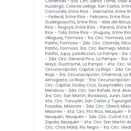
Corrientes - 5ta. Circ: Santo Tomé, Gdor Al
Ituzaingó, Colonia Liebigs, San Carlos
,
Entr
Concordia
,
Entre Ríos - Diamante
,
Entre R
- Federal
,
Entre Ríos - Feliciano
,
Entre Río
Gualeguaychú
,
Entre Ríos - Islas del Ibicuy
Ríos - Nogoyá
,
Entre Ríos - Paraná
,
Entre R
Ríos - Tala
,
Entre Ríos - Uruguay
,
Entre Río
Villaguay
,
Formosa - 1ra. Circ: Formosa, Lai
Patiño
,
Formosa - 2da. Circ: Clorinda, Pilc
Patiño
,
Formosa: 3ra. Circ: Bermejo, Mata
Patiño
,
Jujuy
,
jurisdiccion
,
La Pampa - 1ra. 
- 2da. Circ: General Pico
,
La Pampa - 3ra. C
Mayo, Guatraché
,
La Pampa - 4ta. Circ: Vi
Circunscripción: Capital
,
La Rioja - 2da. Ci
Rioja - 3ra. Circunscripción: Chamical
,
La 
Aimogasta
,
La Rioja - 5ta. Circunscripció
Circ: Capital, Godoy Cruz, Guaymallen, Las
Mendoza - 2da. Circ: San Rafael, Gral. Alv
3ra. Circ: San Martín, Rivadavia, Junin, San
4ta. Circ: Tunuyán, San Carlos y Tupunga
Posadas
,
Misiones - 2da. Circ: Oberá
,
Misio
Misiones - 4ta. Circ: Pto Rico
,
Neuquén - 1r
Neuquén
,
Neuquén - 2da. Circ: Cutral Có
,
Zapala
,
Neuquén - 4ta. Circ: San Martín d
Circ: Chos Malal
,
Río Negro - 1ra. Circ: Vie