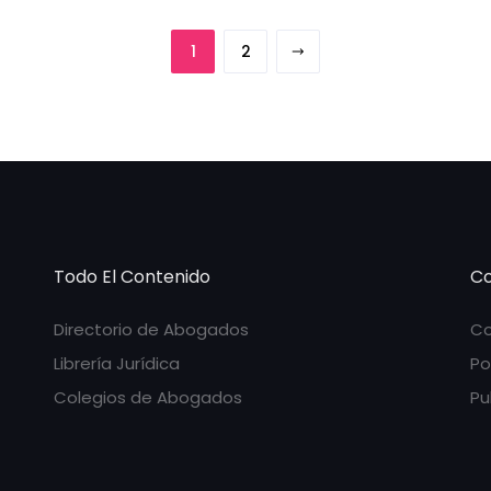
1
2
Todo El Contenido
Co
Directorio de Abogados
Co
Librería Jurídica
Po
Colegios de Abogados
Pu