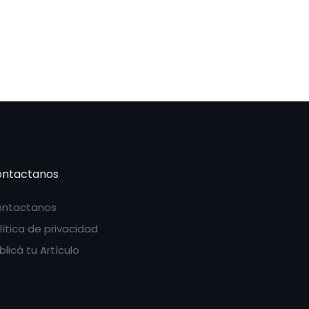
ntactanos
ntactanos
lítica de privacidad
blicá tu Artículo