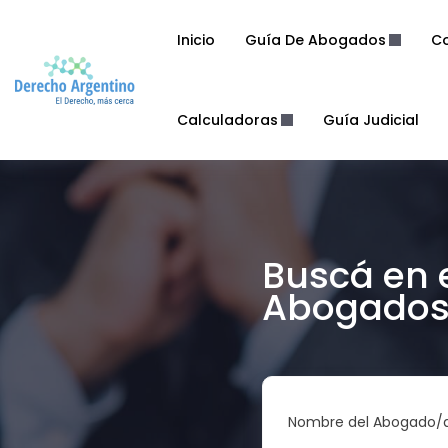
Inicio
Guía De Abogados
Co
Calculadoras
Guía Judicial
Buscá en 
Abogados 
Nombre del Abogado/