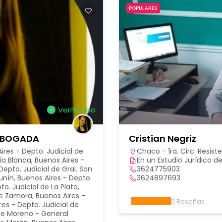
POPULARES
Verificado
 ABOGADA
Cristian Negriz
ires - Depto. Judicial de
Chaco - 1ra. Circ: Resist
ía Blanca
,
Buenos Aires -
En un Estudio Jurídico de
Depto. Judicial de Gral. San
3624775903
Junín
,
Buenos Aires - Depto.
3624897693
to. Judicial de La Plata
,
de Zamora
,
Buenos Aires -
0
Reseñas
res - Depto. Judicial de
 de Moreno - General