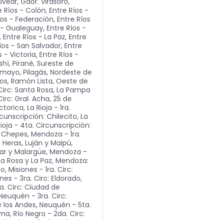
vear, Gdor. Virasoro,
e Ríos - Colón
,
Entre Ríos -
íos - Federación
,
Entre Ríos
s - Gualeguay
,
Entre Ríos -
,
Entre Ríos - La Paz
,
Entre
íos - San Salvador
,
Entre
s - Victoria
,
Entre Ríos -
shí, Pirané, Sureste de
omayo, Pilagás, Nordeste de
cos, Ramón Lista, Oeste de
Circ: Santa Rosa
,
La Pampa
irc: Gral. Acha, 25 de
ctorica
,
La Rioja - 1ra.
rcunscripción: Chilecito
,
La
Rioja - 4ta. Circunscripción:
n: Chepes
,
Mendoza - 1ra.
 Heras, Luján y Maipú
,
ear y Malargüe
,
Mendoza -
ta Rosa y La Paz
,
Mendoza:
to
,
Misiones - 1ra. Circ:
nes - 3ra. Circ: Eldorado
,
a. Circ: Ciudad de
Neuquén - 3ra. Circ:
e los Andes
,
Neuquén - 5ta.
dma
,
Río Negro - 2da. Circ: