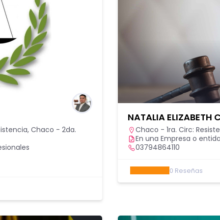
NATALIA ELIZABETH
sistencia
,
Chaco - 2da.
Chaco - 1ra. Circ: Resist
En una Empresa o entida
esionales
03794864110
0
Reseñas