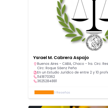
Ysrael M. Cabrera Aspajo
Buenos Aires - CABA
,
Chaco - 1ra. Circ: Re
Circ: Roque Sáenz Peña
En un Estudio Jurídico de entre 2 y 10 prof
1141870362
3625284881
0
Reseñas