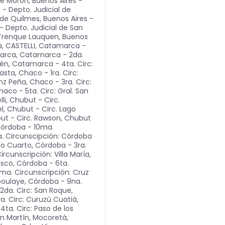
 de Morón
,
Buenos Aires -
 - Depto. Judicial de
l de Quilmes
,
Buenos Aires -
- Depto. Judicial de San
e Trenque Lauquen
,
Buenos
a
,
CASTELLI
,
Catamarca -
marca
,
Catamarca - 2da.
lén
,
Catamarca - 4ta. Circ:
gasta
,
Chaco - 1ra. Circ:
nz Peña
,
Chaco - 3ra. Circ:
haco - 5ta. Circ: Gral. San
li
,
Chubut - Circ.
l
,
Chubut - Circ. Lago
ut - Circ. Rawson
,
Chubut
órdoba - 10ma.
a. Circunscipción: Córdoba
ío Cuarto
,
Córdoba - 3ra.
rcunscripción: Villa María
,
isco
,
Córdoba - 6ta.
ma. Circunscripción: Cruz
boulaye
,
Córdoba - 9na.
 2da. Circ: San Roque,
ra. Circ: Curuzú Cuatiá,
4ta. Circ: Paso de los
an Martín, Mocoretá
,