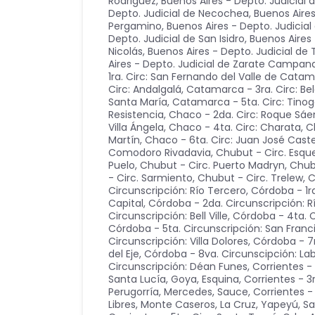
Rodriguez
,
Buenos Aires - Depto. Judicial
Depto. Judicial de Necochea
,
Buenos Aires
Pergamino
,
Buenos Aires - Depto. Judicia
Depto. Judicial de San Isidro
,
Buenos Aires 
Nicolás
,
Buenos Aires - Depto. Judicial d
Aires - Depto. Judicial de Zarate Campan
1ra. Circ: San Fernando del Valle de Cata
Circ: Andalgalá
,
Catamarca - 3ra. Circ: Be
Santa María
,
Catamarca - 5ta. Circ: Tino
Resistencia
,
Chaco - 2da. Circ: Roque Sáe
Villa Ángela
,
Chaco - 4ta. Circ: Charata
,
C
Martín
,
Chaco - 6ta. Circ: Juan José Castel
Comodoro Rivadavia
,
Chubut - Circ. Esque
Puelo
,
Chubut - Circ. Puerto Madryn
,
Chub
- Circ. Sarmiento
,
Chubut - Circ. Trelew
,
C
Circunscripción: Río Tercero
,
Córdoba - 1r
Capital
,
Córdoba - 2da. Circunscripción: R
Circunscripción: Bell Ville
,
Córdoba - 4ta. Ci
Córdoba - 5ta. Circunscripción: San Franc
Circunscripción: Villa Dolores
,
Córdoba - 7
del Eje
,
Córdoba - 8va. Circunscipción: La
Circunscripción: Déan Funes
,
Corrientes -
Santa Lucía, Goya, Esquina
,
Corrientes - 3
Perugorría, Mercedes, Sauce
,
Corrientes - 
Libres, Monte Caseros, La Cruz, Yapeyú, S