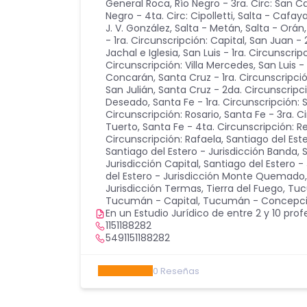
General Roca
,
Río Negro - 3ra. Circ: San C
Negro - 4ta. Circ: Cipolletti
,
Salta - Cafay
J. V. González
,
Salta - Metán
,
Salta - Orán
- 1ra. Circunscripción: Capital
,
San Juan - 
Jachal e Iglesia
,
San Luis - 1ra. Circunscrip
Circunscripción: Villa Mercedes
,
San Luis -
Concarán
,
Santa Cruz - 1ra. Circunscripci
San Julián
,
Santa Cruz - 2da. Circunscripci
Deseado
,
Santa Fe - 1ra. Circunscripción: 
Circunscripción: Rosario
,
Santa Fe - 3ra. C
Tuerto
,
Santa Fe - 4ta. Circunscripción: 
Circunscripción: Rafaela
,
Santiago del Est
Santiago del Estero - Jurisdicción Banda
,
S
Jurisdicción Capital
,
Santiago del Estero - 
del Estero - Jurisdicción Monte Quemado
Jurisdicción Termas
,
Tierra del Fuego
,
Tuc
Tucumán - Capital
,
Tucumán - Concepc
En un Estudio Jurídico de entre 2 y 10 prof
1151188282
5491151188282
0
Reseñas