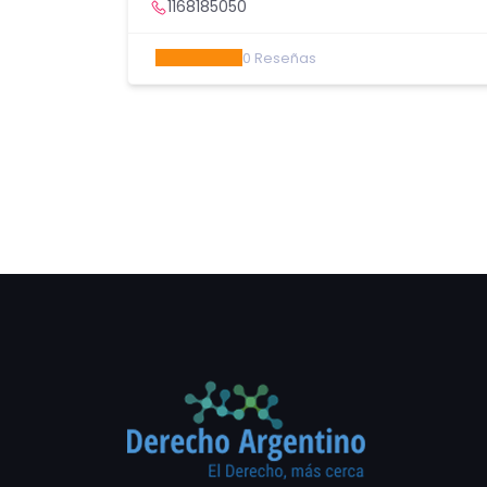
1168185050
0
Reseñas