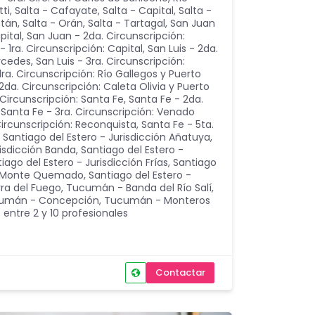
tti
,
Salta - Cafayate
,
Salta - Capital
,
Salta -
etán
,
Salta - Orán
,
Salta - Tartagal
,
San Juan
pital
,
San Juan - 2da. Circunscripción:
- 1ra. Circunscripción: Capital
,
San Luis - 2da.
ercedes
,
San Luis - 3ra. Circunscripción:
1ra. Circunscripción: Río Gallegos y Puerto
2da. Circunscripción: Caleta Olivia y Puerto
 Circunscripción: Santa Fe
,
Santa Fe - 2da.
,
Santa Fe - 3ra. Circunscripción: Venado
Circunscripción: Reconquista
,
Santa Fe - 5ta.
,
Santiago del Estero - Jurisdicción Añatuya
,
risdicción Banda
,
Santiago del Estero -
iago del Estero - Jurisdicción Frías
,
Santiago
ón Monte Quemado
,
Santiago del Estero -
rra del Fuego
,
Tucumán - Banda del Río Salí
,
umán - Concepción
,
Tucumán - Monteros
 entre 2 y 10 profesionales
Contactar