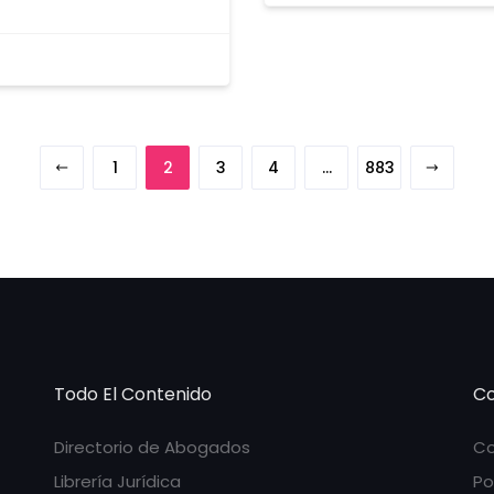
1
2
3
4
…
883
Todo El Contenido
Co
Directorio de Abogados
Co
Librería Jurídica
Po