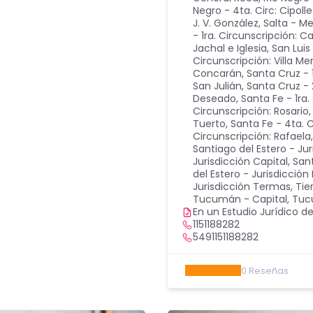
Negro - 4ta. Circ: Cipolle
J. V. González
,
Salta - M
- 1ra. Circunscripción: Ca
Jachal e Iglesia
,
San Luis 
Circunscripción: Villa M
Concarán
,
Santa Cruz - 
San Julián
,
Santa Cruz - 
Deseado
,
Santa Fe - 1ra.
Circunscripción: Rosario
Tuerto
,
Santa Fe - 4ta. 
Circunscripción: Rafaela
Santiago del Estero - Ju
Jurisdicción Capital
,
Sant
del Estero - Jurisdicci
Jurisdicción Termas
,
Tie
Tucumán - Capital
,
Tuc
En un Estudio Jurídico de
1151188282
5491151188282
0
Reseñas