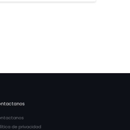
ntactanos
ntactanos
lítica de privacidad