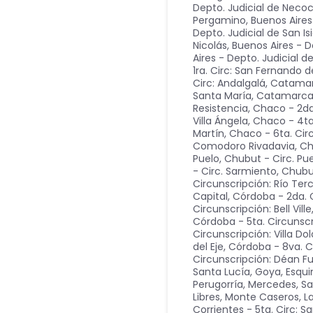
Depto. Judicial de Neco
Pergamino
,
Buenos Aires
Depto. Judicial de San Is
Nicolás
,
Buenos Aires - D
Aires - Depto. Judicial
1ra. Circ: San Fernando 
Circ: Andalgalá
,
Catamarc
Santa María
,
Catamarca -
Resistencia
,
Chaco - 2da
Villa Ángela
,
Chaco - 4ta
Martín
,
Chaco - 6ta. Circ
Comodoro Rivadavia
,
Ch
Puelo
,
Chubut - Circ. Pu
- Circ. Sarmiento
,
Chubut
Circunscripción: Río Ter
Capital
,
Córdoba - 2da. C
Circunscripción: Bell Ville
Córdoba - 5ta. Circunscr
Circunscripción: Villa Do
del Eje
,
Córdoba - 8va. C
Circunscripción: Déan F
Santa Lucía, Goya, Esqui
Perugorría, Mercedes, S
Libres, Monte Caseros, L
Corrientes - 5ta. Circ: S