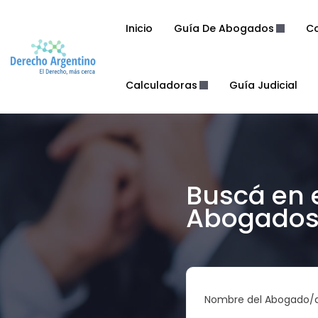
Inicio
Guía De Abogados
Co
Calculadoras
Guía Judicial
Buscá en 
Abogados 
Nombre del Abogado/