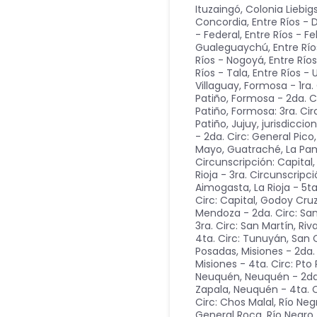
Ituzaingó, Colonia Liebig
Concordia
,
Entre Ríos -
- Federal
,
Entre Ríos - Fe
Gualeguaychú
,
Entre Río
Ríos - Nogoyá
,
Entre Río
Ríos - Tala
,
Entre Ríos -
Villaguay
,
Formosa - 1ra. 
Patiño
,
Formosa - 2da. Ci
Patiño
,
Formosa: 3ra. Ci
Patiño
,
Jujuy
,
jurisdiccion
- 2da. Circ: General Pico
Mayo, Guatraché
,
La Pam
Circunscripción: Capital
Rioja - 3ra. Circunscripc
Aimogasta
,
La Rioja - 5t
Circ: Capital, Godoy Cru
Mendoza - 2da. Circ: San
3ra. Circ: San Martín, Ri
4ta. Circ: Tunuyán, San
Posadas
,
Misiones - 2da.
Misiones - 4ta. Circ: Pto 
Neuquén
,
Neuquén - 2da.
Zapala
,
Neuquén - 4ta. C
Circ: Chos Malal
,
Río Neg
General Roca
,
Río Negro 