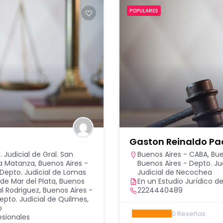
POPULARES
Gaston Reinaldo Pao
 Judicial de Gral. San
Buenos Aires - CABA
,
Bue
La Matanza
,
Buenos Aires -
Buenos Aires - Depto. Jud
 Depto. Judicial de Lomas
Judicial de Necochea
 de Mar del Plata
,
Buenos
En un Estudio Jurídico de
al Rodriguez
,
Buenos Aires -
2224440489
epto. Judicial de Quilmes
,
o
0
Reseñas
esionales