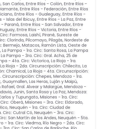
s, San Carlos
,
Entre Ríos - Colón
,
Entre Ríos -
 Diamante
,
Entre Ríos - Federación
,
Entre Ríos
liciano
,
Entre Ríos - Gualeguay
,
Entre Ríos -
s - Islas del Ibicuy
,
Entre Ríos - La Paz
,
Entre
s - Paraná
,
Entre Ríos - San Salvador
,
Entre
 Uruguay
,
Entre Ríos - Victoria
,
Entre Ríos -
Circ: Formosa, Laishí, Pirané, Sureste de
rc: Clorinda, Pilcomayo, Pilagás, Nordeste de
rc: Bermejo, Matacos, Ramón Lista, Oeste de
,
La Pampa - 1ra. Circ: Santa Rosa
,
La Pampa
,
La Pampa - 3ra. Circ: Gral. Acha, 25 de
pa - 4ta. Circ: Victorica
,
La Rioja - 1ra.
,
La Rioja - 2da. Circunscripción: Chilecito
,
La
ión: Chamical
,
La Rioja - 4ta. Circunscripción:
a. Circunscripción: Chepes
,
Mendoza - 1ra.
z, Guaymallen, Las Heras, Luján y Maipú
,
 Rafael, Gral. Alvear y Malargüe
,
Mendoza -
vadavia, Junin, Santa Rosa y La Paz
,
Mendoza:
 Carlos y Tupungato
,
Misiones - 1ra. Circ:
 Circ: Oberá
,
Misiones - 3ra. Circ: Eldorado
,
Rico
,
Neuquén - 1ra. Circ: Ciudad de
 Circ: Cutral Có
,
Neuquén - 3ra. Circ:
irc: San Martín de los Andes
,
Neuquén - 5ta.
ro - 1ra. Circ: Viedma
,
Río Negro - 2da. Circ:
- 3ra. Circ: San Carlos de Bariloche
,
Río