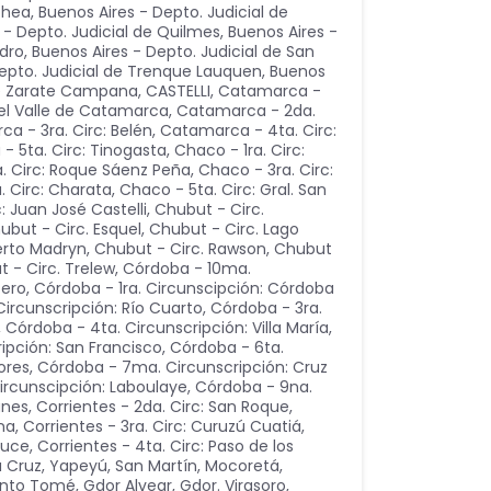
chea
,
Buenos Aires - Depto. Judicial de
 - Depto. Judicial de Quilmes
,
Buenos Aires -
idro
,
Buenos Aires - Depto. Judicial de San
epto. Judicial de Trenque Lauquen
,
Buenos
 de Zarate Campana
,
CASTELLI
,
Catamarca -
del Valle de Catamarca
,
Catamarca - 2da.
a - 3ra. Circ: Belén
,
Catamarca - 4ta. Circ:
 5ta. Circ: Tinogasta
,
Chaco - 1ra. Circ:
. Circ: Roque Sáenz Peña
,
Chaco - 3ra. Circ:
. Circ: Charata
,
Chaco - 5ta. Circ: Gral. San
: Juan José Castelli
,
Chubut - Circ.
ubut - Circ. Esquel
,
Chubut - Circ. Lago
erto Madryn
,
Chubut - Circ. Rawson
,
Chubut
 - Circ. Trelew
,
Córdoba - 10ma.
cero
,
Córdoba - 1ra. Circunscipción: Córdoba
ircunscripción: Río Cuarto
,
Córdoba - 3ra.
,
Córdoba - 4ta. Circunscripción: Villa María
,
ipción: San Francisco
,
Córdoba - 6ta.
lores
,
Córdoba - 7ma. Circunscripción: Cruz
ircunscipción: Laboulaye
,
Córdoba - 9na.
unes
,
Corrientes - 2da. Circ: San Roque,
na
,
Corrientes - 3ra. Circ: Curuzú Cuatiá,
auce
,
Corrientes - 4ta. Circ: Paso de los
a Cruz, Yapeyú, San Martín, Mocoretá
,
anto Tomé, Gdor Alvear, Gdor. Virasoro,