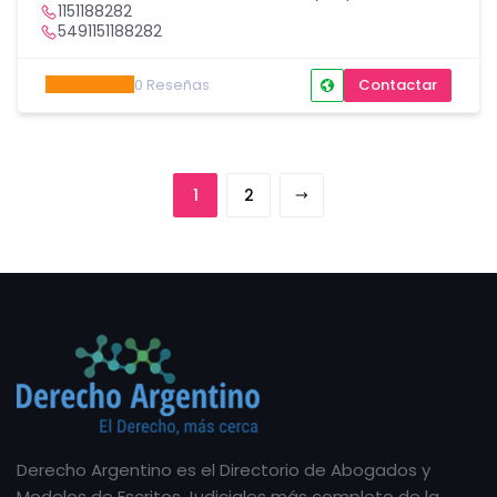
1151188282
5491151188282
0
Reseñas
Contactar
1
2
Derecho Argentino es el Directorio de Abogados y
Modelos de Escritos Judiciales más completo de la