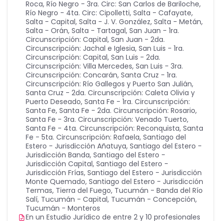
Roca
,
Río Negro - 3ra. Circ: San Carlos de Bariloche
,
Río Negro - 4ta. Circ: Cipolletti
,
Salta - Cafayate
,
Salta - Capital
,
Salta - J. V. González
,
Salta - Metán
,
Salta - Orán
,
Salta - Tartagal
,
San Juan - 1ra.
Circunscripción: Capital
,
San Juan - 2da.
Circunscripción: Jachal e Iglesia
,
San Luis - 1ra.
Circunscripción: Capital
,
San Luis - 2da.
Circunscripción: Villa Mercedes
,
San Luis - 3ra.
Circunscripción: Concarán
,
Santa Cruz - 1ra.
Circunscripción: Río Gallegos y Puerto San Julián
,
Santa Cruz - 2da. Circunscripción: Caleta Olivia y
Puerto Deseado
,
Santa Fe - 1ra. Circunscripción:
Santa Fe
,
Santa Fe - 2da. Circunscripción: Rosario
,
Santa Fe - 3ra. Circunscripción: Venado Tuerto
,
Santa Fe - 4ta. Circunscripción: Reconquista
,
Santa
Fe - 5ta. Circunscripción: Rafaela
,
Santiago del
Estero - Jurisdicción Añatuya
,
Santiago del Estero -
Jurisdicción Banda
,
Santiago del Estero -
Jurisdicción Capital
,
Santiago del Estero -
Jurisdicción Frías
,
Santiago del Estero - Jurisdicción
Monte Quemado
,
Santiago del Estero - Jurisdicción
Termas
,
Tierra del Fuego
,
Tucumán - Banda del Río
Salí
,
Tucumán - Capital
,
Tucumán - Concepción
,
Tucumán - Monteros
En un Estudio Jurídico de entre 2 y 10 profesionales