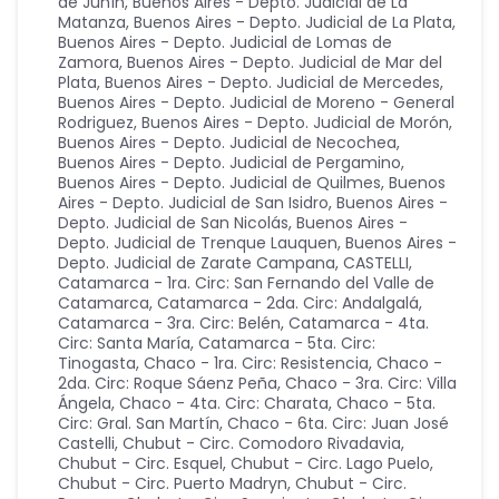
de Junín
,
Buenos Aires - Depto. Judicial de La
Matanza
,
Buenos Aires - Depto. Judicial de La Plata
,
Buenos Aires - Depto. Judicial de Lomas de
Zamora
,
Buenos Aires - Depto. Judicial de Mar del
Plata
,
Buenos Aires - Depto. Judicial de Mercedes
,
Buenos Aires - Depto. Judicial de Moreno - General
Rodriguez
,
Buenos Aires - Depto. Judicial de Morón
,
Buenos Aires - Depto. Judicial de Necochea
,
Buenos Aires - Depto. Judicial de Pergamino
,
Buenos Aires - Depto. Judicial de Quilmes
,
Buenos
Aires - Depto. Judicial de San Isidro
,
Buenos Aires -
Depto. Judicial de San Nicolás
,
Buenos Aires -
Depto. Judicial de Trenque Lauquen
,
Buenos Aires -
Depto. Judicial de Zarate Campana
,
CASTELLI
,
Catamarca - 1ra. Circ: San Fernando del Valle de
Catamarca
,
Catamarca - 2da. Circ: Andalgalá
,
Catamarca - 3ra. Circ: Belén
,
Catamarca - 4ta.
Circ: Santa María
,
Catamarca - 5ta. Circ:
Tinogasta
,
Chaco - 1ra. Circ: Resistencia
,
Chaco -
2da. Circ: Roque Sáenz Peña
,
Chaco - 3ra. Circ: Villa
Ángela
,
Chaco - 4ta. Circ: Charata
,
Chaco - 5ta.
Circ: Gral. San Martín
,
Chaco - 6ta. Circ: Juan José
Castelli
,
Chubut - Circ. Comodoro Rivadavia
,
Chubut - Circ. Esquel
,
Chubut - Circ. Lago Puelo
,
Chubut - Circ. Puerto Madryn
,
Chubut - Circ.