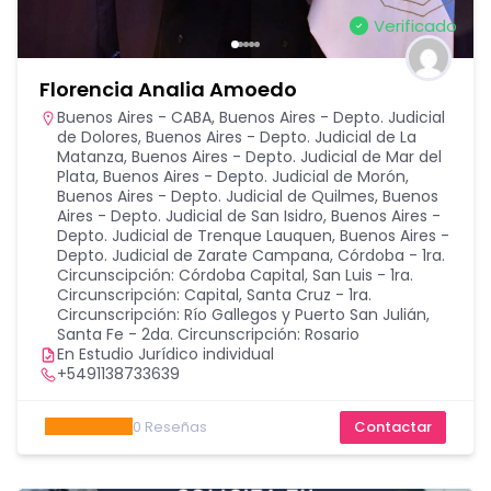
Verificado
Florencia Analia Amoedo
Buenos Aires - CABA
,
Buenos Aires - Depto. Judicial
de Dolores
,
Buenos Aires - Depto. Judicial de La
Matanza
,
Buenos Aires - Depto. Judicial de Mar del
Plata
,
Buenos Aires - Depto. Judicial de Morón
,
Buenos Aires - Depto. Judicial de Quilmes
,
Buenos
Aires - Depto. Judicial de San Isidro
,
Buenos Aires -
Depto. Judicial de Trenque Lauquen
,
Buenos Aires -
Depto. Judicial de Zarate Campana
,
Córdoba - 1ra.
Circunscipción: Córdoba Capital
,
San Luis - 1ra.
Circunscripción: Capital
,
Santa Cruz - 1ra.
Circunscripción: Río Gallegos y Puerto San Julián
,
Santa Fe - 2da. Circunscripción: Rosario
En Estudio Jurídico individual
+5491138733639
0
Reseñas
Contactar