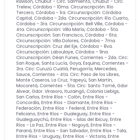
Rawson
,
Chubut - Circ. Sarmiento
,
Chubut - Circ.
Trelew
,
Córdoba - 10ma. Circunscripción: Río
Tercero
,
Córdoba - 1ra. Circunscipción: Córdoba
Capital
,
Córdoba - 2da. Circunscripción: Río Cuarto
,
Córdoba - 3ra. Circunscripción: Bell Ville
,
Córdoba -
4ta. Circunscripción: Villa María
,
Córdoba - 5ta.
Circunscripción: San Francisco
,
Córdoba - 6ta.
Circunscripción: Villa Dolores
,
Córdoba - 7ma.
Circunscripción: Cruz del Eje
,
Córdoba - 8va.
Circunscipción: Laboulaye
,
Córdoba - 9na.
Circunscripción: Déan Funes
,
Corrientes - 2da. Circ:
San Roque, Santa Lucía, Goya, Esquina
,
Corrientes -
3ra. Circ: Curuzú Cuatiá, Perugorría, Mercedes,
Sauce
,
Corrientes - 4ta. Circ: Paso de los Libres,
Monte Caseros, La Cruz, Yapeyú, San Martín,
Mocoretá
,
Corrientes - 5ta. Circ: Santo Tomé, Gdor
Alvear, Gdor. Virasoro, Ituzaingó, Colonia Liebigs,
San Carlos
,
Entre Ríos - Colón
,
Entre Ríos -
Concordia
,
Entre Ríos - Diamante
,
Entre Ríos -
Federación
,
Entre Ríos - Federal
,
Entre Ríos -
Feliciano
,
Entre Ríos - Gualeguay
,
Entre Ríos -
Gualeguaychú
,
Entre Ríos - Islas del Ibicuy
,
Entre
Ríos - La Paz
,
Entre Ríos - Nogoyá
,
Entre Ríos -
Paraná
,
Entre Ríos - San Salvador
,
Entre Ríos - Tala
,
Entre Ríos - Uruguay
,
Entre Ríos - Victoria
,
Entre