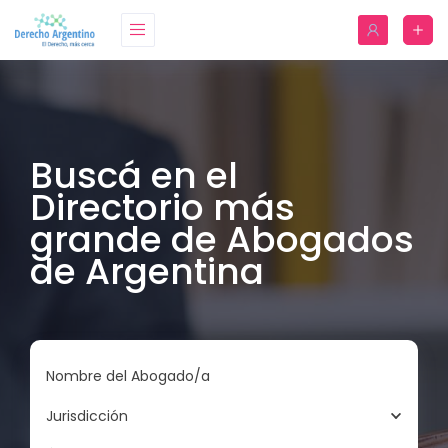
Buscá en el
Directorio más
grande de Abogados
de Argentina
Nombre del Abogado/a
Jurisdicción