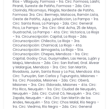
Ríos - Villaguay
,
Formosa - 1ra. Circ: Formosa, Laishí,
Pirané, Sureste de Patiño
,
Formosa - 2da. Circ:
Clorinda, Pilcomayo, Pilagás, Nordeste de Patiño
,
Formosa: 3ra. Circ: Bermejo, Matacos, Ramón Lista,
Oeste de Patiño
,
Jujuy
,
jurisdiccion
,
La Pampa - 1ra.
Circ: Santa Rosa
,
La Pampa - 2da. Circ: General
Pico
,
La Pampa - 3ra. Circ: Gral. Acha, 25 de Mayo,
Guatraché
,
La Pampa - 4ta. Circ: Victorica
,
La Rioja
- 1ra. Circunscripción: Capital
,
La Rioja - 2da.
Circunscripción: Chilecito
,
La Rioja - 3ra.
Circunscripción: Chamical
,
La Rioja - 4ta.
Circunscripción: Aimogasta
,
La Rioja - 5ta.
Circunscripción: Chepes
,
Mendoza - 1ra. Circ:
Capital, Godoy Cruz, Guaymallen, Las Heras, Luján y
Maipú
,
Mendoza - 2da. Circ: San Rafael, Gral. Alvear
y Malargüe
,
Mendoza - 3ra. Circ: San Martín,
Rivadavia, Junin, Santa Rosa y La Paz
,
Mendoza: 4ta.
Circ: Tunuyán, San Carlos y Tupungato
,
Misiones -
1ra. Circ: Posadas
,
Misiones - 2da. Circ: Oberá
,
Misiones - 3ra. Circ: Eldorado
,
Misiones - 4ta. Circ:
Pto Rico
,
Neuquén - 1ra. Circ: Ciudad de Neuquén
,
Neuquén - 2da. Circ: Cutral Có
,
Neuquén - 3ra. Circ:
Zapala
,
Neuquén - 4ta. Circ: San Martín de los
Andes
,
Neuquén - 5ta. Circ: Chos Malal
,
Río Negro -
1ra. Circ: Viedma
,
Río Negro - 2da. Circ: General